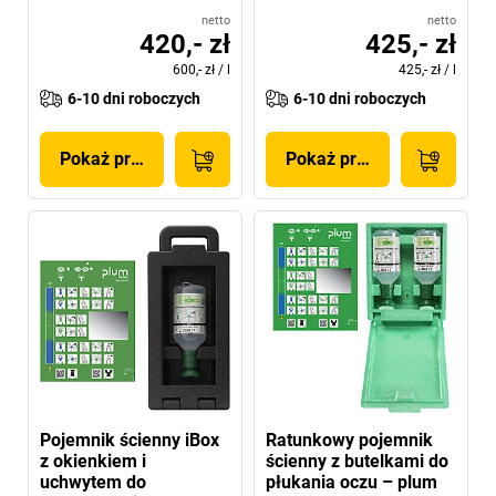
netto
netto
420,- zł
425,- zł
600,- zł
/
l
425,- zł
/
l
6-10 dni roboczych
6-10 dni roboczych
Pokaż produkt
Pokaż produkt
Pojemnik ścienny iBox
Ratunkowy pojemnik
z okienkiem i
ścienny z butelkami do
uchwytem do
płukania oczu – plum