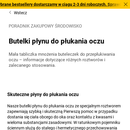
lery dostarczamy w ciągu 2-3 dni roboczych. Sprawdź naszą ofertę z s
Wstecz
PORADNIK ZAKUPOWY ŚRODOWISKO
Butelki płynu do płukania oczu
Mała tabliczka mnożenia buteleczek do przepłukiwania
oczu – informacje dotyczące różnych roztworów i
zalecanego stosowania.
Skuteczne płyny do płukania oczu
Nasze butelki płynu do płukania oczu ze specjalnym roztworem
zapewniają szybką i skuteczną Pierwszą pomoc w przypadku
dostania się ciała obcego do oka oraz kontaktu z kwasami i
wieloma substancjami zasadowymi. W ratunkowym pojemniku
ściennym służą do stałego i hermetycznego przechowywania