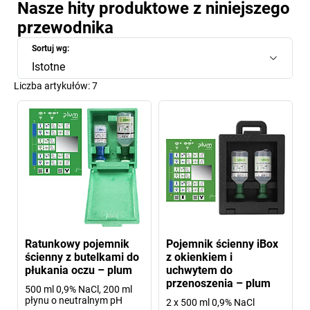
Nasze hity produktowe z niniejszego
przewodnika
Sortuj wg:
Istotne
Liczba artykułów:
7
Ratunkowy pojemnik
Pojemnik ścienny iBox
ścienny z butelkami do
z okienkiem i
płukania oczu – plum
uchwytem do
przenoszenia – plum
500 ml 0,9% NaCl, 200 ml
płynu o neutralnym pH
2 x 500 ml 0,9% NaCl