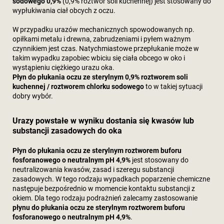
sodowego 0,9%
(0,9% roztwór soli kuchennej) jest stosowany do
wypłukiwania ciał obcych z oczu.
W przypadku urazów mechanicznych spowodowanych np.
opiłkami metalu i drewna, zabrudzeniami i pyłem ważnym
czynnikiem jest czas. Natychmiastowe przepłukanie może w
takim wypadku zapobiec wbiciu się ciała obcego w oko i
wystąpieniu ciężkiego urazu oka.
Płyn do płukania oczu ze sterylnym 0,9% roztworem soli
kuchennej / roztworem chlorku sodowego
to w takiej sytuacji
dobry wybór.
Urazy powstałe w wyniku dostania się kwasów lub
substancji zasadowych do oka
Płyn do płukania oczu ze sterylnym roztworem buforu
fosforanowego o neutralnym pH 4,9%
jest stosowany do
neutralizowania kwasów, zasad i szeregu substancji
zasadowych. W tego rodzaju wypadkach poparzenie chemiczne
następuje bezpośrednio w momencie kontaktu substancji z
okiem. Dla tego rodzaju podrażnień zalecamy zastosowanie
płynu do płukania oczu ze sterylnym roztworem buforu
fosforanowego o neutralnym pH 4,9%
.