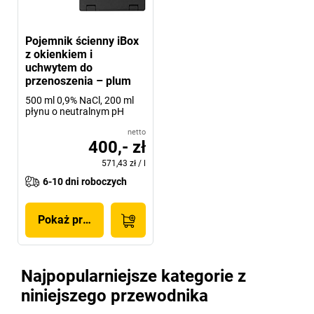
Pojemnik ścienny iBox
z okienkiem i
uchwytem do
przenoszenia – plum
500 ml 0,9% NaCl, 200 ml
płynu o neutralnym pH
netto
400,- zł
571,43 zł
/
l
6-10 dni roboczych
Pokaż produkt
Najpopularniejsze kategorie z
niniejszego przewodnika