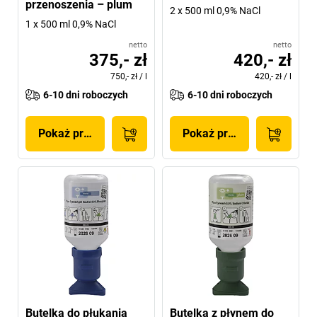
przenoszenia – plum
2 x 500 ml 0,9% NaCl
1 x 500 ml 0,9% NaCl
netto
netto
375,- zł
420,- zł
750,- zł
/
l
420,- zł
/
l
6-10 dni roboczych
6-10 dni roboczych
Pokaż produkt
Pokaż produkt
Butelka do płukania
Butelka z płynem do