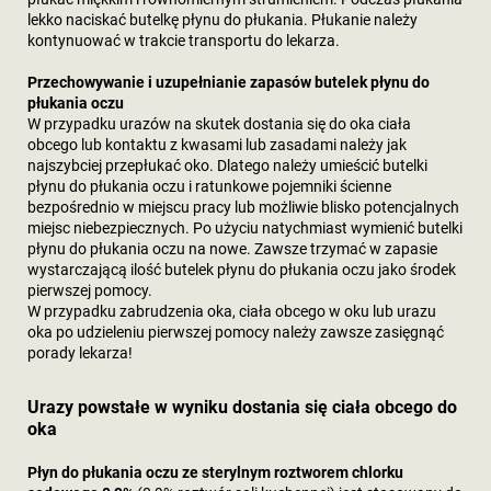
lekko naciskać butelkę płynu do płukania. Płukanie należy
kontynuować w trakcie transportu do lekarza.
Przechowywanie i uzupełnianie zapasów butelek płynu do
płukania oczu
W przypadku urazów na skutek dostania się do oka ciała
obcego lub kontaktu z kwasami lub zasadami należy jak
najszybciej przepłukać oko. Dlatego należy umieścić butelki
płynu do płukania oczu i ratunkowe pojemniki ścienne
bezpośrednio w miejscu pracy lub możliwie blisko potencjalnych
miejsc niebezpiecznych. Po użyciu natychmiast wymienić butelki
płynu do płukania oczu na nowe. Zawsze trzymać w zapasie
wystarczającą ilość butelek płynu do płukania oczu jako środek
pierwszej pomocy.
W przypadku zabrudzenia oka, ciała obcego w oku lub urazu
oka po udzieleniu pierwszej pomocy należy zawsze zasięgnąć
porady lekarza!
Urazy powstałe w wyniku dostania się ciała obcego do
oka
Płyn do płukania oczu ze sterylnym roztworem chlorku