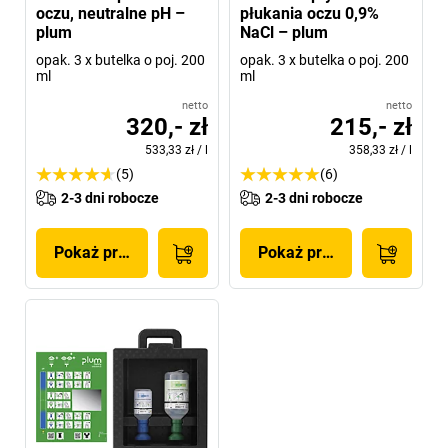
oczu, neutralne pH –
płukania oczu 0,9%
plum
NaCl – plum
opak. 3 x butelka o poj. 200
opak. 3 x butelka o poj. 200
ml
ml
netto
netto
320,- zł
215,- zł
533,33 zł
/
l
358,33 zł
/
l
(5)
(6)
2-3 dni robocze
2-3 dni robocze
Pokaż produkt
Pokaż produkt