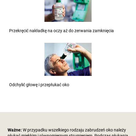
Przekręcić nakładkę na oczy aż do zerwania zamknięcia
Odchylić głowę i przepłukać oko
Ważne:
W przypadku wszelkiego rodzaju zabrudzeń oko należy
płukać miękkim i równomiernym strumieniem. Podczas płukania