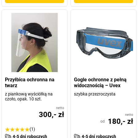
Przyłbica ochronna na
Gogle ochronne z pełną
twarz
widocznością – Uvex
z piankową wyściółką na
szybka przezroczysta
czoło, opak. 10 szt.
netto
300,- zł
netto
180,- zł
od
(1)
4-5 dni roboczych
4-5 dni roboczych