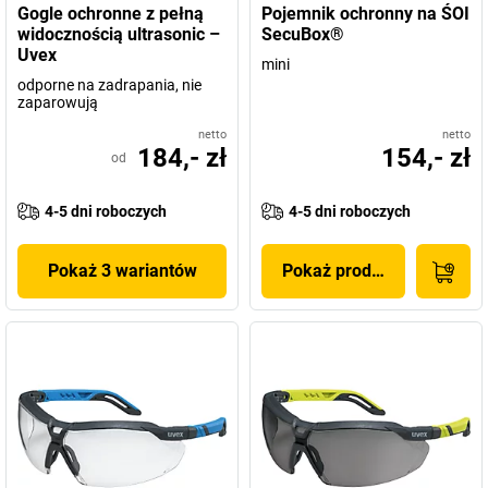
Gogle ochronne z pełną
Pojemnik ochronny na ŚOI
widocznością ultrasonic –
SecuBox®
Uvex
mini
odporne na zadrapania, nie
zaparowują
netto
netto
184,- zł
154,- zł
od
4-5 dni roboczych
4-5 dni roboczych
Pokaż 3 wariantów
Pokaż produkt