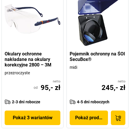
Okulary ochronne
Pojemnik ochronny na ŚOI
nakładane na okulary
SecuBox®
korekcyjne 2800 – 3M
midi
przezroczyste
netto
netto
95,- zł
245,- zł
od
2-3 dni robocze
4-5 dni roboczych
Pokaż 3 wariantów
Pokaż produkt