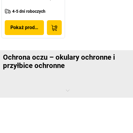
4-5 dni roboczych
Pokaż produkt
Ochrona oczu – okulary ochronne i
przyłbice ochronne
Samo gorące powietrze? Gdzie tam. Tam, gdzie wykonywana jest
ciężka praca, wszelkiego rodzaju cząsteczki często unoszą się w
otaczającym nas powietrzu. Państwa pracownicy potrzebują
odpowiedniej ochrony oczu, zapewniającej że żadna z nich nie
dostanie się do oczu i nie spowoduje uszkodzeń. W zależności od
modelu, ochroni również przed wpływami chemicznymi i szkodliwym
światłem.