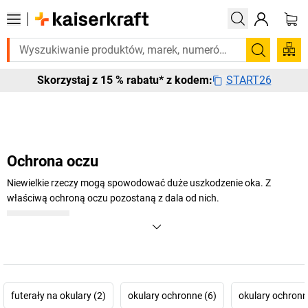
tego pilnie? Wybrane bestsellery dostarczamy w ciągu 2-3 dni roboczy
Szukaj
START26
Skorzystaj z 15 % rabatu* z kodem:
Ochrona oczu
Niewielkie rzeczy mogą spowodować duże uszkodzenie oka. Z
właściwą ochroną oczu pozostaną z dala od nich.
+
Pokaż więcej
futerały na okulary (2)
okulary ochronne (6)
okulary ochronn