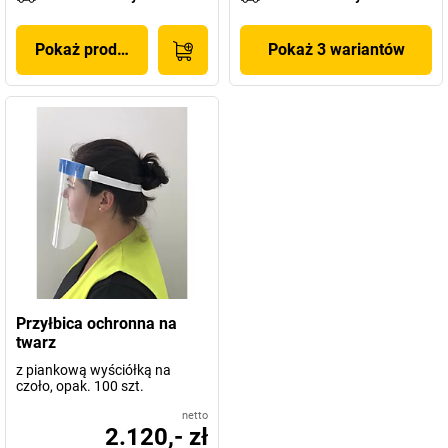
Pokaż produkt
Pokaż 3 wariantów
Przyłbica ochronna na
twarz
z piankową wyściółką na
czoło, opak. 100 szt.
netto
2.120,- zł