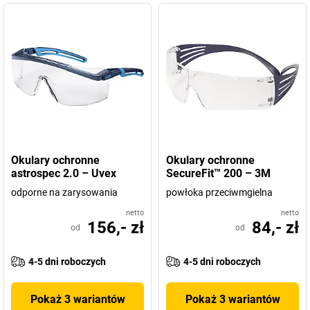
Okulary ochronne
Okulary ochronne
astrospec 2.0 – Uvex
SecureFit™ 200 – 3M
odporne na zarysowania
powłoka przeciwmgielna
netto
netto
156,- zł
84,- zł
od
od
4-5 dni roboczych
4-5 dni roboczych
Pokaż 3 wariantów
Pokaż 3 wariantów