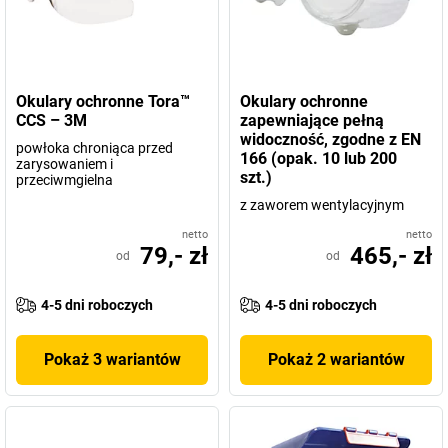
Okulary ochronne Tora™
Okulary ochronne
CCS – 3M
zapewniające pełną
widoczność, zgodne z EN
powłoka chroniąca przed
166 (opak. 10 lub 200
zarysowaniem i
szt.)
przeciwmgielna
z zaworem wentylacyjnym
netto
netto
79,- zł
465,- zł
od
od
4-5 dni roboczych
4-5 dni roboczych
Pokaż 3 wariantów
Pokaż 2 wariantów