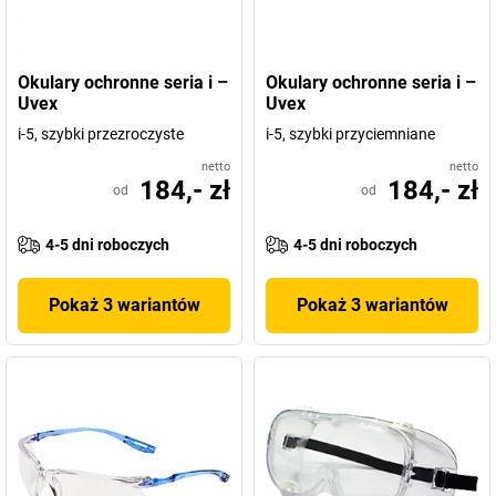
Okulary ochronne seria i –
Okulary ochronne seria i –
Uvex
Uvex
i-5, szybki przezroczyste
i-5, szybki przyciemniane
netto
netto
184,- zł
184,- zł
od
od
4-5 dni roboczych
4-5 dni roboczych
Pokaż 3 wariantów
Pokaż 3 wariantów