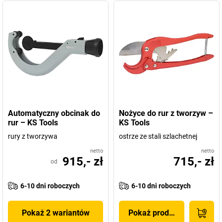
Automatyczny obcinak do
Nożyce do rur z tworzyw –
rur – KS Tools
KS Tools
rury z tworzywa
ostrze ze stali szlachetnej
netto
netto
915,- zł
715,- zł
od
6-10 dni roboczych
6-10 dni roboczych
Pokaż 2 wariantów
Pokaż produkt