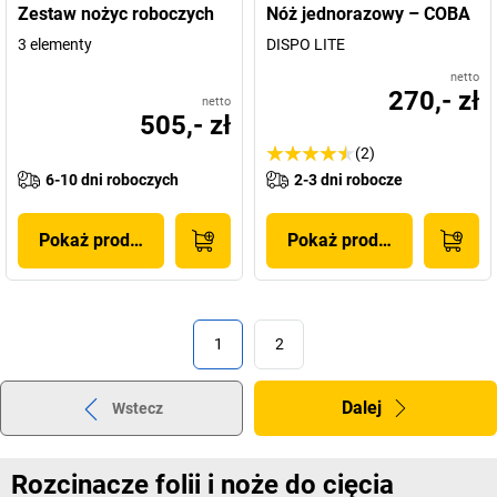
Zestaw nożyc roboczych
Nóż jednorazowy – COBA
3 elementy
DISPO LITE
netto
270,- zł
netto
505,- zł
(2)
6-10 dni roboczych
2-3 dni robocze
Pokaż produkt
Pokaż produkt
1
2
Dalej
Wstecz
Rozcinacze folii i noże do cięcia