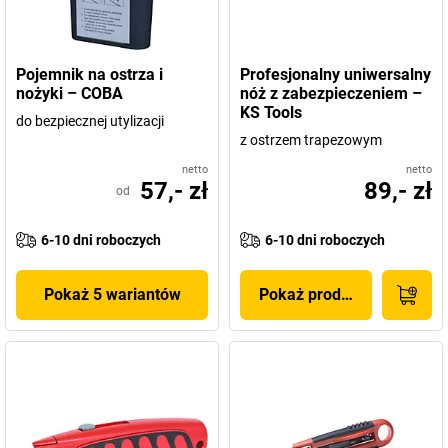
Pojemnik na ostrza i
Profesjonalny uniwersalny
nożyki – COBA
nóż z zabezpieczeniem –
KS Tools
do bezpiecznej utylizacji
z ostrzem trapezowym
netto
netto
57,- zł
89,- zł
od
6-10 dni roboczych
6-10 dni roboczych
Pokaż 5 wariantów
Pokaż produkt