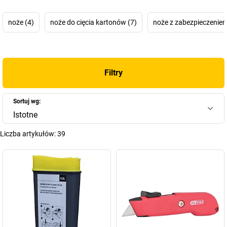
+
Pokaż więcej
noże (4)
noże do cięcia kartonów (7)
noże z zabezpieczeniem
Filtry
Sortuj wg:
Istotne
Liczba artykułów:
39