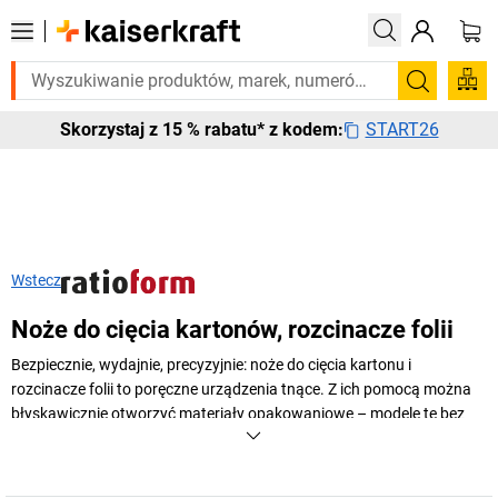
oboczych. Sprawdź naszą ofertę z szybką dostawą tutaj
Szukaj
START26
Skorzystaj z 15 % rabatu* z kodem:
Wstecz
Noże do cięcia kartonów, rozcinacze folii
Bezpiecznie, wydajnie, precyzyjnie: noże do cięcia kartonu i
rozcinacze folii to poręczne urządzenia tnące. Z ich pomocą można
błyskawicznie otworzyć materiały opakowaniowe – modele te bez
problemu przetną nawet tworzywa czy skórę. Od noży
introligatorskich, przez noże tapicerskie, aż po zabezpieczone noże
do cięcia kartonów – oto oferta sklepu internetowego
kaiserkraft
!