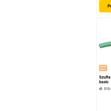
P
Szufla
basic
dł. 31