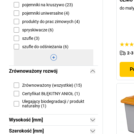
pojemniki na kruszywo (23)
do mały
pojemniki uniwersalne (4)
produkty do prac zimowych (4)
spryskiwacze (6)
szufle (3)
szufle do odśnieżania (6)
2-3
P
Zrównoważony rozwój
Zrównoważony (wszystkie) (15)
Certyfikat BŁĘKITNY ANIOŁ (1)
Ulegający biodegradacji / produkt
naturalny (1)
Wysokość [mm]
Szerokość [mm]