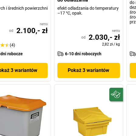
do
dez
ch i średnich powierzchni
efekt odladzania do temperatury
śro
–17 °C, opak.
śr
pr
netto
2.100,- zł
od
netto
2.030,- zł
od
2,82 zł
/
kg
(4)
 dni robocze
6-10 dni roboczych
okaż 3 wariantów
Pokaż 3 wariantów