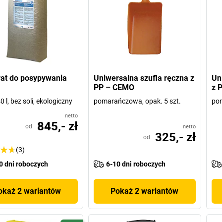
at do posypywania
Uniwersalna szufla ręczna z
Un
PP – CEMO
z 
 l, bez soli, ekologiczny
pomarańczowa, opak. 5 szt.
po
netto
845,- zł
od
netto
325,- zł
od
(3)
0 dni roboczych
6-10 dni roboczych
okaż 2 wariantów
Pokaż 2 wariantów