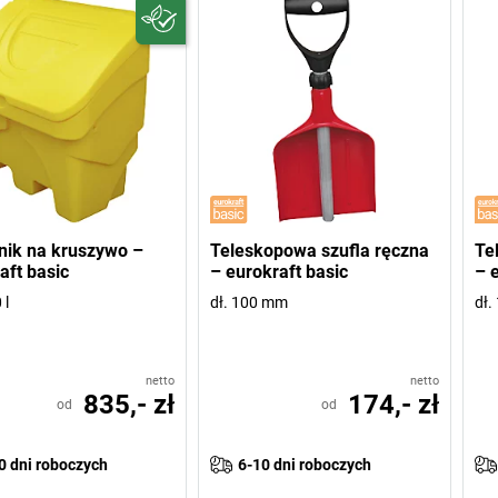
ik na kruszywo –
Teleskopowa szufla ręczna
Te
aft basic
– eurokraft basic
– 
 l
dł. 100 mm
dł.
netto
netto
835,- zł
174,- zł
od
od
0 dni roboczych
6-10 dni roboczych