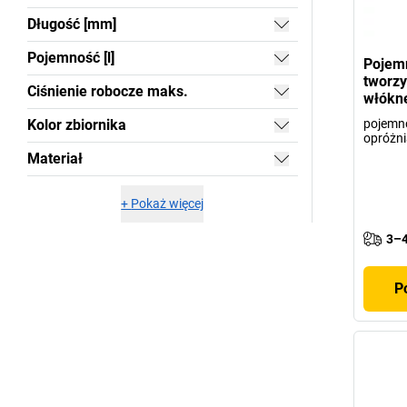
Długość [mm]
Pojemność [l]
Pojemn
tworz
Ciśnienie robocze maks.
włókn
Kolor zbiornika
pojemno
opróżni
Materiał
+
Pokaż więcej
3–4
P