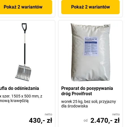
Pokaż 2 wariantów
Pokaż 2 wariantów
ufla do odśnieżania
Preparat do posypywania
dróg Provifrost
 x szer. 1505 x 500 mm, z
mową krawędzią
worek 25 kg, bez soli, przyjazny
dla środowiska
netto
netto
430,- zł
2.470,- zł
od