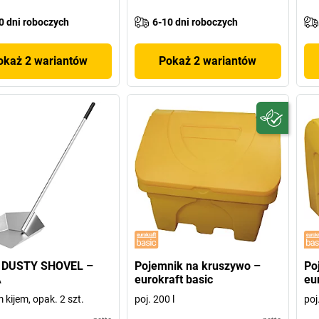
0 dni roboczych
6-10 dni roboczych
okaż 2 wariantów
Pokaż 2 wariantów
a DUSTY SHOVEL –
Pojemnik na kruszywo –
Po
A
eurokraft basic
eu
 kijem, opak. 2 szt.
poj. 200 l
poj