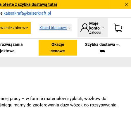
 ofertę z szybką dostawą tutaj
es
kaiserkraft@kaiserkraft.pl
Moje
ienie zbiorcze
Klienci biznesowi
konto
Zaloguj
i rozwiązania
Okazje
Szybka dostawa ᯓ
ojektowe
cenowe
⛟
wanej pracy – w formie materiałów sypkich, wózków do
 śniegu mamy do zaoferowania duży wózek do rozsypywania.