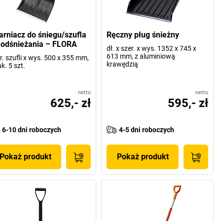
arniacz do śniegu/szufla
Ręczny pług śnieżny
 odśnieżania – FLORA
dł. x szer. x wys. 1352 x 745 x
613 mm, z aluminiową
r. szufli x wys. 500 x 355 mm,
krawędzią
k. 5 szt.
netto
netto
625,- zł
595,- zł
6-10 dni roboczych
4-5 dni roboczych
Pokaż produkt
Pokaż produkt