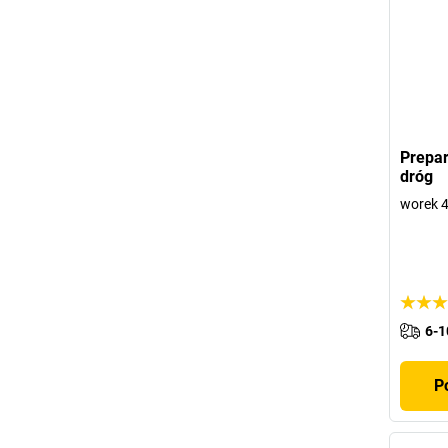
Prepar
dróg
worek 40
6-1
P