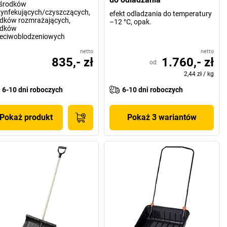
 środków
ynfekujących/czyszczących,
efekt odladzania do temperatury
dków rozmrażających,
–12 °C, opak.
odków
zeciwoblodzeniowych
netto
netto
835,- zł
1.760,- zł
od
2,44 zł
/
kg
6-10 dni roboczych
6-10 dni roboczych
Pokaż produkt
Pokaż 3 wariantów