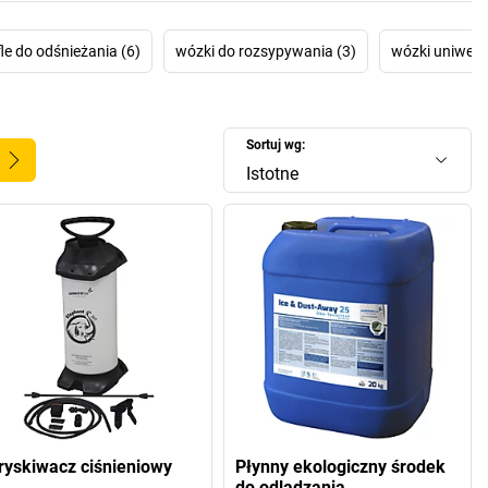
le do odśnieżania (6)
wózki do rozsypywania (3)
wózki uniwers
Sortuj wg:
Istotne
ryskiwacz ciśnieniowy
Płynny ekologiczny środek
do odladzania