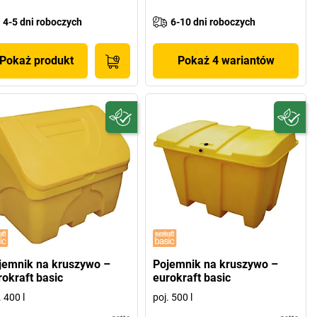
4-5 dni roboczych
6-10 dni roboczych
Pokaż produkt
Pokaż 4 wariantów
jemnik na kruszywo –
Pojemnik na kruszywo –
rokraft basic
eurokraft basic
. 400 l
poj. 500 l