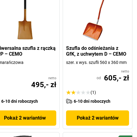
iwersalna szufla z rączką
Szufla do odśnieżania z
PP – CEMO
GfK, z uchwytem D – CEMO
marańczowa
szer. x wys. szufli 560 x 360 mm
netto
605,- zł
od
netto
495,- zł
(1)
6-10 dni roboczych
6-10 dni roboczych
Pokaż 2 wariantów
Pokaż 2 wariantów