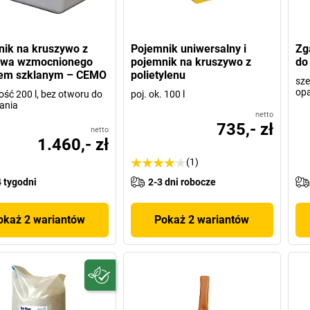
ik na kruszywo z
Pojemnik uniwersalny i
Zg
ywa wzmocnionego
pojemnik na kruszywo z
do
em szklanym – CEMO
polietylenu
sze
opa
ść 200 l, bez otworu do
poj. ok. 100 l
ania
netto
735,- zł
netto
1.460,- zł
(1)
 tygodni
2-3 dni robocze
okaż 2 wariantów
Pokaż 2 wariantów