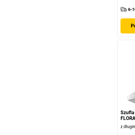
6-1
P
Szufl
FLOR
z długim