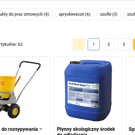
ukty do prac zimowych (4)
spryskiwacze (6)
szufle (3)
szuf
rtykułów:
62
1
2
3
 do rozsypywania –
Płynny ekologiczny środek
Sp
do odladzania