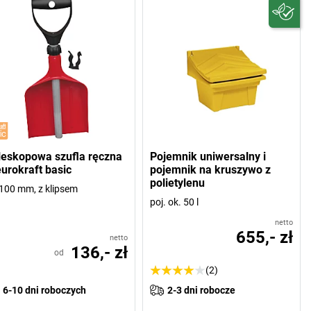
leskopowa szufla ręczna
Pojemnik uniwersalny i
eurokraft basic
pojemnik na kruszywo z
polietylenu
 100 mm, z klipsem
poj. ok. 50 l
netto
655,- zł
netto
136,- zł
od
(2)
6-10 dni roboczych
2-3 dni robocze