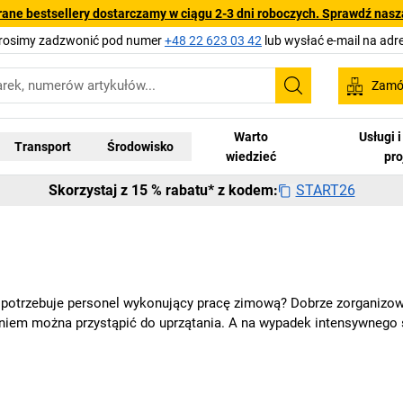
rane bestsellery dostarczamy w ciągu 2-3 dni roboczych. Sprawdź naszą
Prosimy zadzwonić pod numer
+48 22 623 03 42
lub wysłać e-mail na adr
Zamów
Szukaj
Warto
Usługi 
Transport
Środowisko
wiedzieć
pr
START26
Skorzystaj z 15 % rabatu* z kodem:
u potrzebuje personel wykonujący pracę zimową? Dobrze zorganizo
eniem można przystąpić do uprzątania. A na wypadek intensywnego