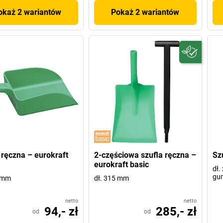
okaż 2 wariantów
Pokaż 2 wariantów
 ręczna – eurokraft
2-częściowa szufla ręczna –
Sz
eurokraft basic
dł.
gu
0 mm
dł. 315 mm
netto
netto
94,- zł
285,- zł
od
od