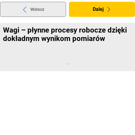
Dalej
Wstecz
Wagi – płynne procesy robocze dzięki
dokładnym wynikom pomiarów
Proszę sobie wyobrazić, że od jutra rezygnują Państwo z ważenia.
Połowa paczek jest zwracana z powodu niewystarczającej opłaty za
przesyłkę, w
magazynie
i laboratorium panuje totalny bałagan i
chaos, a partnerzy biznesowi skarżą się, że otrzymują od Państwa
niewłaściwą ilość sztuk. Brzmi strasznie? Lepiej zatem zrezygnować
z eksperymentów i postawić na wagi od
kaiserkraft
.
Nasze wagi potrafią więcej niż tylko ważyć