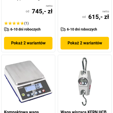
netto
745,- zł
od
netto
615,- zł
od
(1)
6-10 dni roboczych
6-10 dni roboczych
Pokaż 2 wariantów
Pokaż 2 wariantów
Kompaktowa waga
Waga wisząca KERN HCB