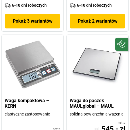
6-10 dni roboczych
6-10 dni roboczych
Pokaż 3 wariantów
Pokaż 2 wariantów
Waga kompaktowa –
Waga do paczek
KERN
MAULglobal – MAUL
elastyczne zastosowanie
solidna powierzchnia ważenia
netto
545,- zł
od
netto