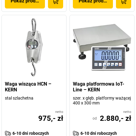
Pokaż produkt
Pokaż produkt
Waga wisząca HCN –
Waga platformowa IoT-
KERN
Line – KERN
stal szlachetna
szer. x głęb. platformy ważącej
400 x 300 mm
netto
netto
975,- zł
2.880,- zł
od
6-10 dni roboczych
6-10 dni roboczych