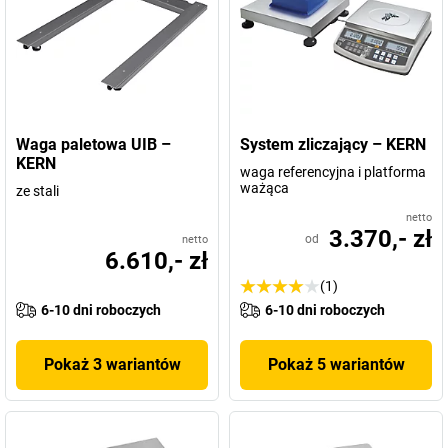
Waga paletowa UIB –
System zliczający – KERN
KERN
waga referencyjna i platforma
ważąca
ze stali
netto
3.370,- zł
od
netto
6.610,- zł
(1)
6-10 dni roboczych
6-10 dni roboczych
Pokaż 3 wariantów
Pokaż 5 wariantów