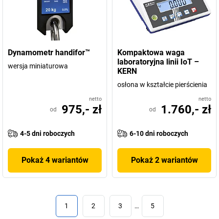
Dynamometr handifor™
Kompaktowa waga
laboratoryjna linii IoT –
wersja miniaturowa
KERN
osłona w kształcie pierścienia
netto
netto
975,- zł
1.760,- zł
od
od
4-5 dni roboczych
6-10 dni roboczych
Pokaż 4 wariantów
Pokaż 2 wariantów
1
2
3
…
5