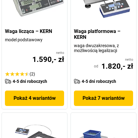
Waga licząca – KERN
Waga platformowa –
KERN
model podstawowy
waga dwuzakresowa, z
możliwością legalizacji
netto
1.590,- zł
netto
1.820,- zł
od
(2)
4-5 dni roboczych
4-5 dni roboczych
Pokaż 4 wariantów
Pokaż 7 wariantów