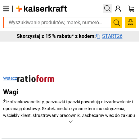
 pilnie? Wybrane bestsellery dostarczamy w ciągu 2-3 dni roboczych. 
Szukaj
START26
Skorzystaj z 15 % rabatu* z kodem:
Wstecz
Wagi
Źle ofrankowane listy, paczuszki i paczki powodują niezadowolenie i
opóźniają dostawę. Skutek: niedotrzymanie terminu odręczenia,
wściekły klient, sfrustrowany pracownik. Zachęcamy więc do zakupu
profesjonalnej wagi.
+
Pokaż więcej