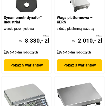
Dynamometr dynafor™
Waga platformowa –
Industrial
KERN
wersja przemysłowa
z dużą platformą ważącą
netto
netto
8.330,- zł
2.010,- zł
od
od
6-10 dni roboczych
6-10 dni roboczych
Pokaż 5 wariantów
Pokaż 3 wariantów