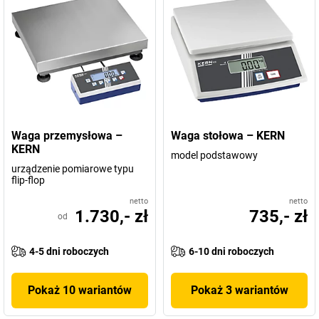
Waga przemysłowa –
Waga stołowa – KERN
KERN
model podstawowy
urządzenie pomiarowe typu
flip-flop
netto
netto
1.730,- zł
735,- zł
od
4-5 dni roboczych
6-10 dni roboczych
Pokaż 10 wariantów
Pokaż 3 wariantów