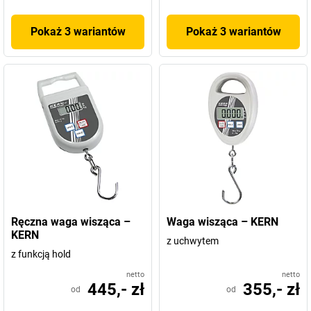
Pokaż 3 wariantów
Pokaż 3 wariantów
Ręczna waga wisząca –
Waga wisząca – KERN
KERN
z uchwytem
z funkcją hold
netto
netto
445,- zł
355,- zł
od
od