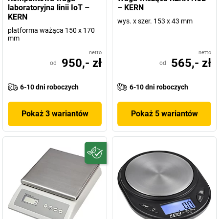
laboratoryjna linii IoT –
– KERN
KERN
wys. x szer. 153 x 43 mm
platforma ważąca 150 x 170
mm
netto
netto
950,- zł
565,- zł
od
od
6-10 dni roboczych
6-10 dni roboczych
Pokaż 3 wariantów
Pokaż 5 wariantów