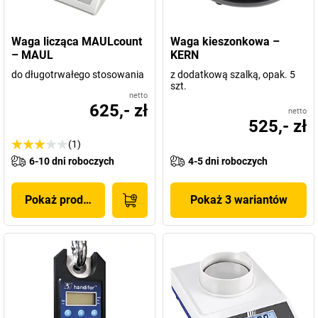
Waga licząca MAULcount
Waga kieszonkowa –
– MAUL
KERN
do długotrwałego stosowania
z dodatkową szalką, opak. 5
szt.
netto
625,- zł
netto
525,- zł
(1)
6-10 dni roboczych
4-5 dni roboczych
Pokaż produkt
Pokaż 3 wariantów