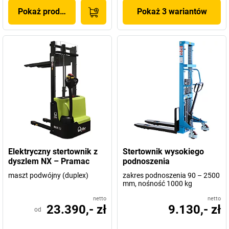
Pokaż produkt
Pokaż 3 wariantów
Elektryczny stertownik z
Stertownik wysokiego
dyszlem NX – Pramac
podnoszenia
maszt podwójny (duplex)
zakres podnoszenia 90 – 2500
mm, nośność 1000 kg
netto
netto
23.390,- zł
9.130,- zł
od