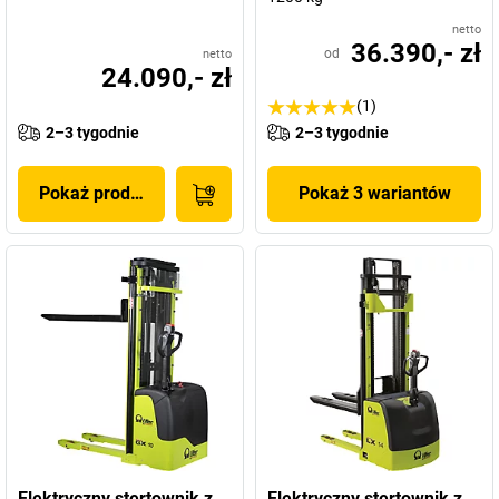
netto
36.390,- zł
od
netto
24.090,- zł
(1)
2–3 tygodnie
2–3 tygodnie
Pokaż produkt
Pokaż 3 wariantów
Elektryczny stertownik z
Elektryczny stertownik z