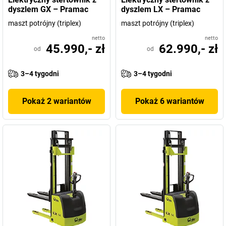
dyszlem GX – Pramac
dyszlem LX – Pramac
maszt potrójny (triplex)
maszt potrójny (triplex)
netto
netto
45.990,- zł
62.990,- zł
od
od
3–4 tygodni
3–4 tygodni
Pokaż 2 wariantów
Pokaż 6 wariantów