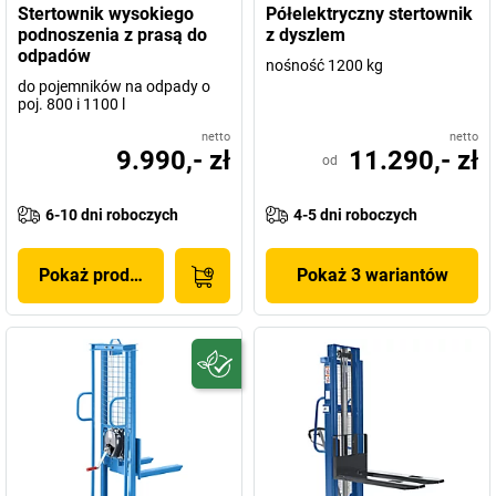
Stertownik wysokiego
Półelektryczny stertownik
podnoszenia z prasą do
z dyszlem
odpadów
nośność 1200 kg
do pojemników na odpady o
poj. 800 i 1100 l
netto
netto
9.990,- zł
11.290,- zł
od
6-10 dni roboczych
4-5 dni roboczych
Pokaż produkt
Pokaż 3 wariantów