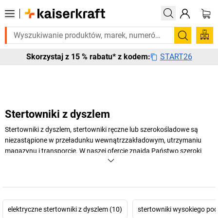
ego pilnie? Wybrane bestsellery dostarczamy w ciągu 2-3 dni roboczyc
Szukaj
START26
Skorzystaj z 15 % rabatu* z kodem:
Stertowniki z dyszlem
Stertowniki z dyszlem, stertowniki ręczne lub szerokośladowe są
niezastąpione w przeładunku wewnątrzzakładowym, utrzymaniu
magazynu i transporcie. W naszej ofercie znajdą Państwo szeroki
wybór stertowników w różnych wersjach, wszystkie w wysokiej
jakości wykonania.
+
Pokaż więcej
elektryczne stertowniki z dyszlem (10)
stertowniki wysokiego pod