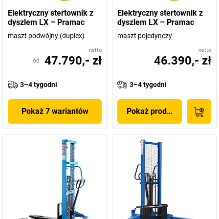
Elektryczny stertownik z
Elektryczny stertownik z
dyszlem LX – Pramac
dyszlem LX – Pramac
maszt podwójny (duplex)
maszt pojedynczy
netto
netto
47.790,- zł
46.390,- zł
od
3–4 tygodni
3–4 tygodni
Pokaż 7 wariantów
Pokaż produkt