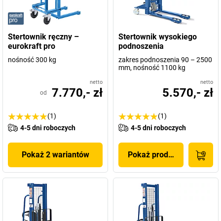
Stertownik ręczny –
Stertownik wysokiego
eurokraft pro
podnoszenia
nośność 300 kg
zakres podnoszenia 90 – 2500
mm, nośność 1100 kg
netto
netto
7.770,- zł
5.570,- zł
od
(1)
(1)
4-5 dni roboczych
4-5 dni roboczych
Pokaż 2 wariantów
Pokaż produkt