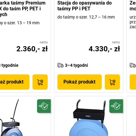
jarka taśmy Premium
Stacja do opasywania do
Ze
X do taśm PP, PET i
taśmy PP i PET
mo
ych
do taśmy o szer. 12,7 – 16 mm
urz
prz
y o szer. 13 – 19 mm
zac
netto
netto
2.360,- zł
4.330,- zł
 tygodnie
3–4 tygodni
aż produkt
Pokaż produkt