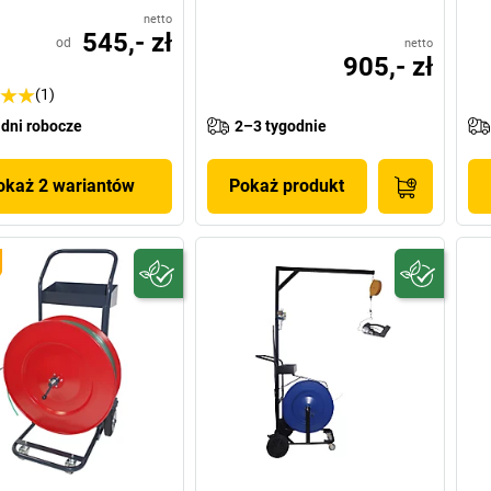
netto
545,- zł
od
netto
905,- zł
(1)
 dni robocze
2–3 tygodnie
okaż 2 wariantów
Pokaż produkt