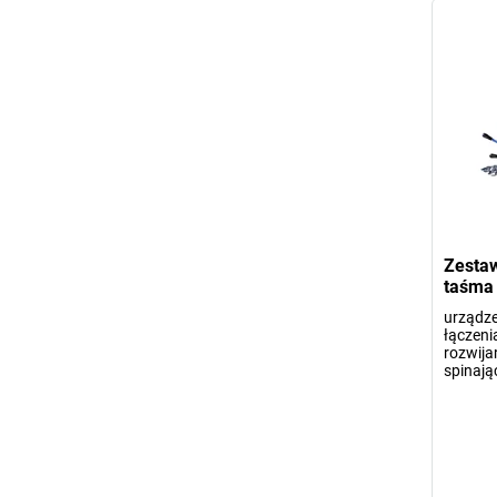
Zestaw
taśma 
urządze
łączeni
rozwijar
spinają