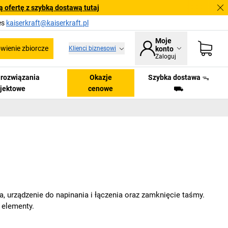
 ofertę z szybką dostawą tutaj
es
kaiserkraft@kaiserkraft.pl
Moje
ienie zbiorcze
Klienci biznesowi
konto
Zaloguj
i rozwiązania
Okazje
Szybka dostawa ᯓ
ojektowe
cenowe
⛟
 urządzenie do napinania i łączenia oraz zamknięcie taśmy.
 elementy.