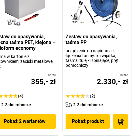
staw do opasywania,
Zestaw do opasywania,
cna taśma PET, klejona –
taśma PP
tioform economy
urządzenie do napinania i
łączenia taśmy, rozwijarka,
ma w kartonie z
taśma, tulejki spinające, pręt
ownikiem, zaciski metalowe,
pomocniczy
ż
netto
netto
355,- zł
2.330,- zł
(4)
(2)
2-3 dni robocze
2-3 dni robocze
Pokaż 2 wariantów
Pokaż produkt