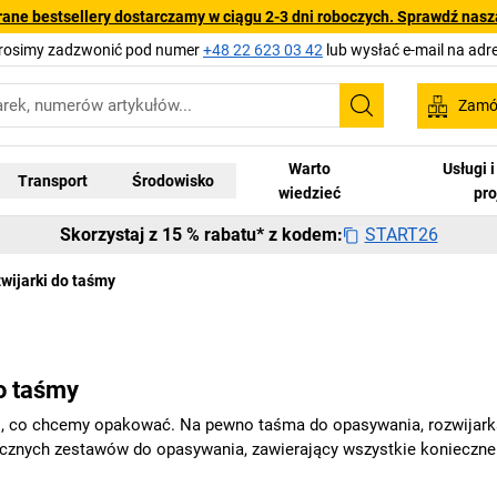
rane bestsellery dostarczamy w ciągu 2-3 dni roboczych. Sprawdź naszą
Prosimy zadzwonić pod numer
+48 22 623 03 42
lub wysłać e-mail na adr
Zamów
Szukaj
Warto
Usługi 
Transport
Środowisko
wiedzieć
pr
START26
Skorzystaj z 15 % rabatu* z kodem:
wijarki do taśmy
o taśmy
o, co chcemy opakować. Na pewno taśma do opasywania, rozwijarka,
tycznych zestawów do opasywania, zawierający wszystkie konieczne