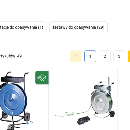
tacje do opasywania (1)
zestawy do opasywania (29)
rtykułów:
49
1
2
3