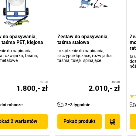
 do opasywania,
Zestaw do opasywania,
Ze
taśma PET, klejona
taśma stalowa
mo
ra
nie do napinania,
urządzenie do napinania,
 rozwijarka, taśma,
szczypce łączące, rozwijarka,
taś
 metalowe
taśma, tulejki spinające
doz
nó
netto
netto
1.800,- zł
2.010,- zł
 dni robocze
2–3 tygodnie
okaż 2 wariantów
Pokaż produkt