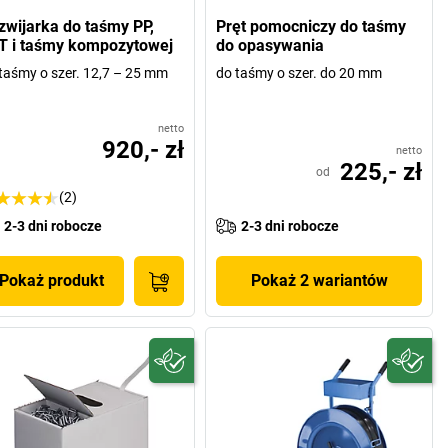
zwijarka do taśmy PP,
Pręt pomocniczy do taśmy
T i taśmy kompozytowej
do opasywania
taśmy o szer. 12,7 – 25 mm
do taśmy o szer. do 20 mm
netto
920,- zł
netto
225,- zł
od
(2)
2-3 dni robocze
2-3 dni robocze
Pokaż produkt
Pokaż 2 wariantów