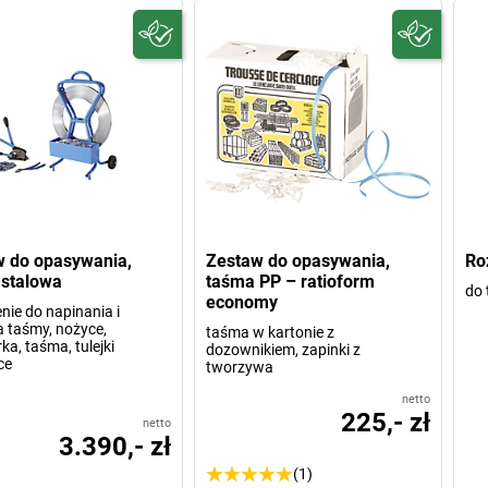
 do opasywania,
Zestaw do opasywania,
Ro
stalowa
taśma PP – ratioform
do 
economy
nie do napinania i
a taśmy, nożyce,
taśma w kartonie z
ka, taśma, tulejki
dozownikiem, zapinki z
ce
tworzywa
netto
225,- zł
netto
3.390,- zł
(1)