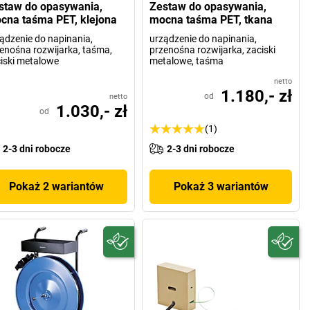
staw do opasywania,
Zestaw do opasywania,
cna taśma PET, klejona
mocna taśma PET, tkana
ądzenie do napinania,
urządzenie do napinania,
enośna rozwijarka, taśma,
przenośna rozwijarka, zaciski
iski metalowe
metalowe, taśma
netto
1.180,- zł
od
netto
1.030,- zł
od
(1)
2-3 dni robocze
2-3 dni robocze
Pokaż 2 wariantów
Pokaż 3 wariantów