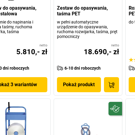
 do opasywania,
Zestaw do opasywania,
Ro
stalowa
taśma PET
PE
nie do napinania i
w pełni automatyczne
do 
a taśmy, ruchoma
urządzenie do opasywania,
rka, taśma
ruchoma rozwijarka, taśma, pręt
pomocniczy
netto
netto
5.810,- zł
18.690,- zł
0 dni roboczych
6-10 dni roboczych
okaż 3 wariantów
Pokaż produkt