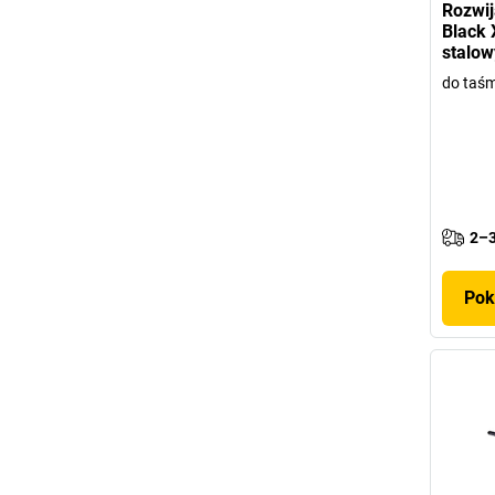
Rozwi
Black 
stalow
do taśm
2–3
Pok