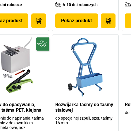
 dni robocze
6-10 dni roboczych
aż produkt
Pokaż produkt
 do opasywania,
Rozwijarka taśmy do taśmy
Ro
taśma PET, klejona
stalowej
do 
nie do napinania, taśma
do specjalnej szpuli, szer. taśmy
nie z dozownikiem,
16 mm
 metalowe, nóż