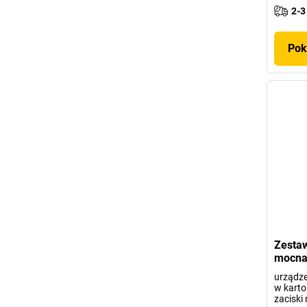
2-3
Pok
Zestaw
mocna 
urządze
w karto
zaciski