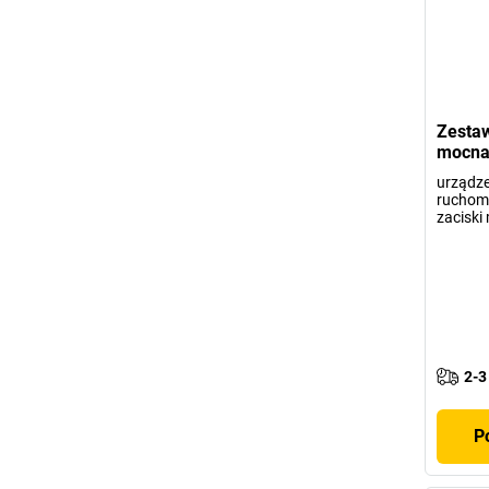
Zestaw
mocna 
urządze
ruchoma
zaciski
2-3
P