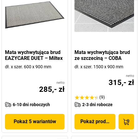
Mata wychwytująca brud
Mata wychwytująca brud
EAZYCARE DUET – Miltex
ze szczeciną – COBA
dł. x szer. 600 x 900 mm
dł. x szer. 1500 x 900 mm
netto
315,- zł
netto
285,- zł
(9)
6-10 dni roboczych
2-3 dni robocze
Pokaż 5 wariantów
Pokaż produkt