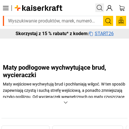
pilnie? Wybrane bestsellery dostarczamy w ciągu 2-3 dni roboczych. S
Szukaj
START26
Skorzystaj z 15 % rabatu* z kodem:
Maty podłogowe wychwytujące brud,
wycieraczki
Maty wejściowe wychwytują brud i pochłaniają wilgoć. W ten sposób
zapewniają czystą i suchą strefę wejściową, a ponadto zmniejszają
ryzyko poślizgu. Od wycieraczek wewnętrznych po maty czyszczące
dla firm i przemysłu: w
kaiserkraft
można znaleźć maty wejściowe do
każdego użytku.
+
Pokaż więcej