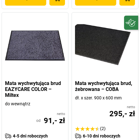
Mata wychwytująca brud
Mata wychwytująca brud,
EAZYCARE COLOR –
żebrowana – COBA
Miltex
dł. x szer. 900 x 600 mm
do wewnątrz
netto
295,- zł
netto
91,- zł
od
(2)
4-5 dni roboczych
6-10 dni roboczych