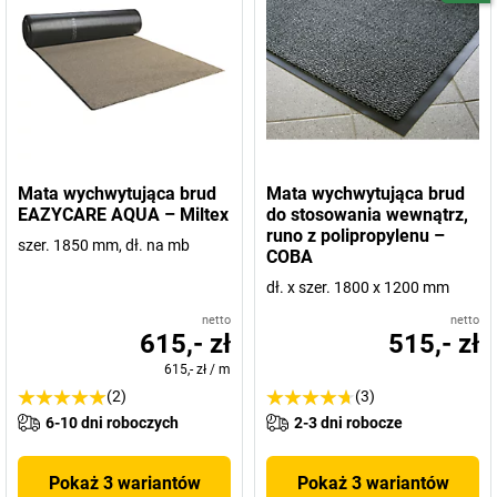
Mata wychwytująca brud
Mata wychwytująca brud
EAZYCARE AQUA – Miltex
do stosowania wewnątrz,
runo z polipropylenu –
szer. 1850 mm, dł. na mb
COBA
dł. x szer. 1800 x 1200 mm
netto
netto
615,- zł
515,- zł
615,- zł
/
m
(2)
(3)
6-10 dni roboczych
2-3 dni robocze
Pokaż 3 wariantów
Pokaż 3 wariantów