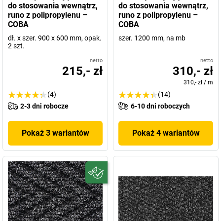
do stosowania wewnątrz,
do stosowania wewnątrz,
runo z polipropylenu –
runo z polipropylenu –
COBA
COBA
dł. x szer. 900 x 600 mm, opak.
szer. 1200 mm, na mb
2 szt.
netto
netto
215,- zł
310,- zł
310,- zł
/
m
(4)
(14)
2-3 dni robocze
6-10 dni roboczych
Pokaż 3 wariantów
Pokaż 4 wariantów