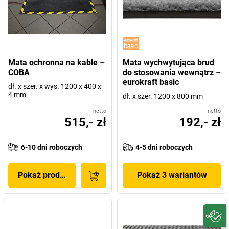
Mata ochronna na kable –
Mata wychwytująca brud
COBA
do stosowania wewnątrz –
eurokraft basic
dł. x szer. x wys. 1200 x 400 x
4 mm
dł. x szer. 1200 x 800 mm
netto
netto
515,- zł
192,- zł
6-10 dni roboczych
4-5 dni roboczych
Pokaż produkt
Pokaż 3 wariantów