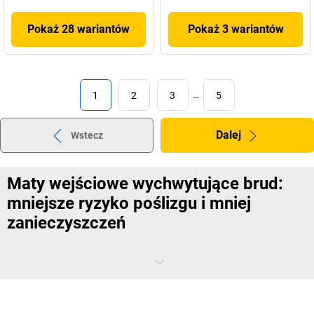
Pokaż 28 wariantów
Pokaż 3 wariantów
1
2
3
…
5
Dalej
Wstecz
Maty wejściowe wychwytujące brud:
mniejsze ryzyko poślizgu i mniej
zanieczyszczeń
W biurach oraz w obiektach użytku publicznego i budynkach
przemysłowych często mamy do czynienia z dużym natężeniem
ruchu. Maty wejściowe wychwytujące brud zapobiegają temu, by