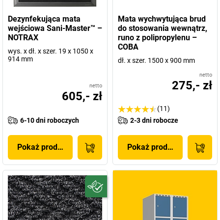
Dezynfekująca mata
Mata wychwytująca brud
wejściowa Sani-Master™ –
do stosowania wewnątrz,
NOTRAX
runo z polipropylenu –
COBA
wys. x dł. x szer. 19 x 1050 x
914 mm
dł. x szer. 1500 x 900 mm
netto
275,- zł
netto
605,- zł
(11)
6-10 dni roboczych
2-3 dni robocze
Pokaż produkt
Pokaż produkt