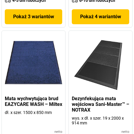
4-5 dni roboczych
6-10 dni roboczych
Pokaż 3 wariantów
Pokaż 4 wariantów
Mata wychwytująca brud
Dezynfekująca mata
EAZYCARE WASH – Miltex
wejściowa Sani-Master™ –
NOTRAX
dł. x szer. 1500 x 850 mm
wys. x dł. x szer. 19 x 2000 x
914 mm
netto
netto