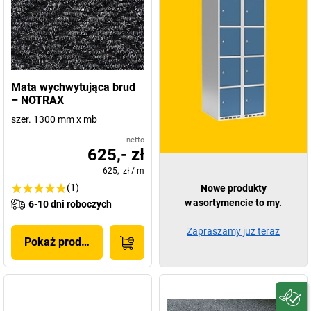
Mata wychwytująca brud
– NOTRAX
szer. 1300 mm x mb
netto
625,- zł
625,- zł
/
m
(1)
Nowe produkty
w asortymencie to my.
6-10 dni roboczych
Zapraszamy już teraz
Pokaż produkt