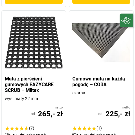
Mata z pierścieni
Gumowa mata na każdą
gumowych EAZYCARE
pogodę – COBA
SCRUB – Miltex
czarna
wys. maty 22 mm
netto
netto
265,- zł
225,- zł
od
od
(7)
(1)