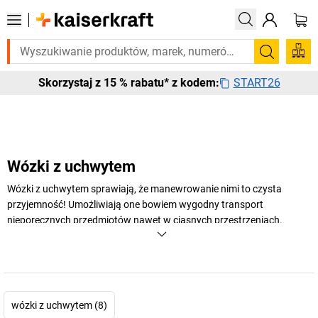
z tego pilnie? Wybrane bestsellery dostarczamy w ciągu 2-3 dni roboc
Szukaj
START26
Skorzystaj z 15 % rabatu* z kodem:
Wózki z uchwytem
Wózki z uchwytem sprawiają, że manewrowanie nimi to czysta
przyjemność! Umożliwiają one bowiem wygodny transport
nieporęcznych przedmiotów nawet w ciasnych przestrzeniach.
Najwyższy czas, by i Państwo mogli się o tym przekonać!
+
Pokaż więcej
wózki z uchwytem (8)