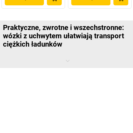
Praktyczne, zwrotne i wszechstronne:
wózki z uchwytem ułatwiają transport
ciężkich ładunków
Zapewne wiedzą Państwo z doświadczenia, jak bardzo ciasne
potrafią być drogi transportu i jak trudno na nich manewrować, gdy
przewozi się różne towary. To jedna z sytuacji, w której zwrotne
trójkątne i kwadratowe wózki z uchwytem od
kaiserkraft
zapewniają
mobilne wsparcie logistyczne w Państwa firmie. Ich główną zaletą
jest to, że dzięki uchwytowi umieszczonemu w kierunku jazdy można
nimi łatwo manewrować jedną ręką nawet podczas transportu
ciężkich ładunków zarówno w
warsztacie
, jak i w magazynie części
zamiennych lub w laboratorium. W zależności od modelu i konstrukcji
te kompaktowe wózki platformowe transportują na powierzchni