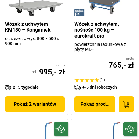
Wózek z uchwytem
Wózek z uchwytem,
KM180 – Kongamek
nośność 100 kg –
eurokraft pro
dł. x szer. x wys. 800 x 500 x
900 mm
powierzchnia ładunkowa z
płyty MDF
netto
765,- zł
netto
995,- zł
od
(1)
2–3 tygodnie
4-5 dni roboczych
Pokaż 2 wariantów
Pokaż produkt