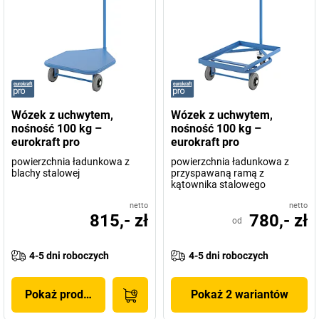
Wózek z uchwytem,
Wózek z uchwytem,
nośność 100 kg –
nośność 100 kg –
eurokraft pro
eurokraft pro
powierzchnia ładunkowa z
powierzchnia ładunkowa z
blachy stalowej
przyspawaną ramą z
kątownika stalowego
netto
netto
815,- zł
780,- zł
od
4-5 dni roboczych
4-5 dni roboczych
Pokaż produkt
Pokaż 2 wariantów