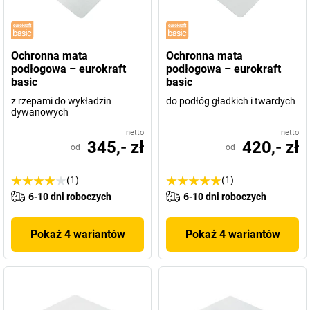
Ochronna mata
Ochronna mata
podłogowa – eurokraft
podłogowa – eurokraft
basic
basic
z rzepami do wykładzin
do podłóg gładkich i twardych
dywanowych
netto
netto
345,- zł
420,- zł
od
od
(1)
(1)
6-10 dni roboczych
6-10 dni roboczych
Pokaż 4 wariantów
Pokaż 4 wariantów