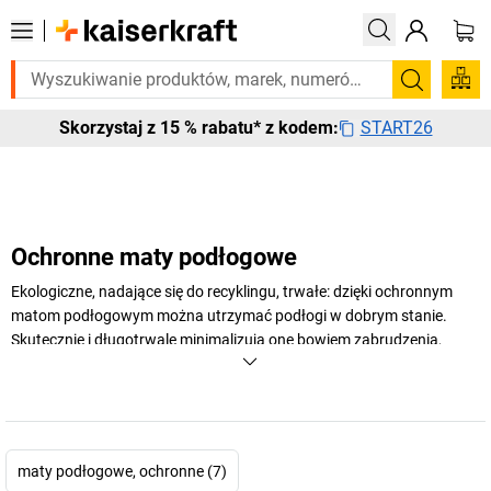
bujesz tego pilnie? Wybrane bestsellery dostarczamy w ciągu 2-3 dni 
Szukaj
START26
Skorzystaj z 15 % rabatu* z kodem:
Ochronne maty podłogowe
Ekologiczne, nadające się do recyklingu, trwałe: dzięki ochronnym
matom podłogowym można utrzymać podłogi w dobrym stanie.
Skutecznie i długotrwale minimalizują one bowiem zabrudzenia,
zarysowania i inne oznaki zużycia. W sklepie internetowym
kaiserkraft
znajdą Państwo ochronne maty podłogowe i podkładki
pod krzesła biurowe zarówno do wykładzin dywanowych, jak i
podłóg twardych.
maty podłogowe, ochronne (7)
+
Pokaż więcej