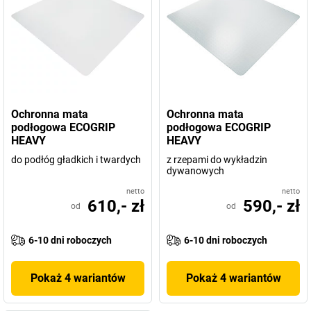
Ochronna mata
Ochronna mata
podłogowa ECOGRIP
podłogowa ECOGRIP
HEAVY
HEAVY
do podłóg gładkich i twardych
z rzepami do wykładzin
dywanowych
netto
netto
610,- zł
590,- zł
od
od
6-10 dni roboczych
6-10 dni roboczych
Pokaż 4 wariantów
Pokaż 4 wariantów