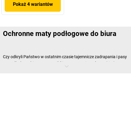
Pokaż 4 wariantów
Ochronne maty podłogowe do biura
Czy odkryli Państwo w ostatnim czasie tajemnicze zadrapania i pasy
na podłodze w biurze? Czy najbliższe otoczenie Państwa
biurka
wygląda pod tym względem wyjątkowo źle? Najwyższy czas na
ochronne maty podłogowe. Te łatwe w utrzymaniu i wytrzymałe
podkładki chronią podłogi przed uszkodzeniami spowodowanymi
przez
rolki w meblach
, ostre krawędzie i spadające przedmioty.
Ochronne maty podłogowe: ochrona
dywanu, parkietu i betonu