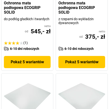
Ochronna mata
Ochronna mata
podłogowa ECOGRIP
podłogowa ECOGRIP
SOLID
SOLID
do podłóg gładkich i twardych
z rzepami do wykładzin
dywanowych
netto
545,- zł
od
netto
375,- zł
od
(1)
6-10 dni roboczych
6-10 dni roboczych
Pokaż 5 wariantów
Pokaż 5 wariantów