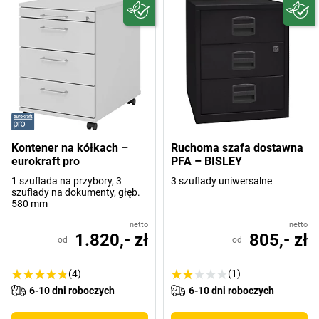
Kontener na kółkach –
Ruchoma szafa dostawna
eurokraft pro
PFA – BISLEY
1 szuflada na przybory, 3
3 szuflady uniwersalne
szuflady na dokumenty, głęb.
580 mm
netto
netto
1.820,- zł
805,- zł
od
od
(4)
(1)
6-10 dni roboczych
6-10 dni roboczych