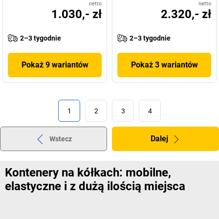
netto
netto
1.030,- zł
2.320,- zł
2–3 tygodnie
2–3 tygodnie
Pokaż 9 wariantów
Pokaż 3 wariantów
1
2
3
4
Dalej
Wstecz
Kontenery na kółkach: mobilne,
elastyczne i z dużą ilością miejsca