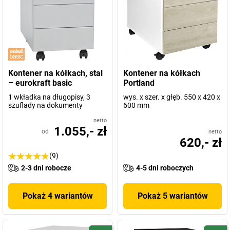
Kontener na kółkach, stal
Kontener na kółkach
– eurokraft basic
Portland
1 wkładka na długopisy, 3
wys. x szer. x głęb. 550 x 420 x
szuflady na dokumenty
600 mm
netto
1.055,- zł
od
netto
620,- zł
(9)
2-3 dni robocze
4-5 dni roboczych
Pokaż 4 wariantów
Pokaż 5 wariantów