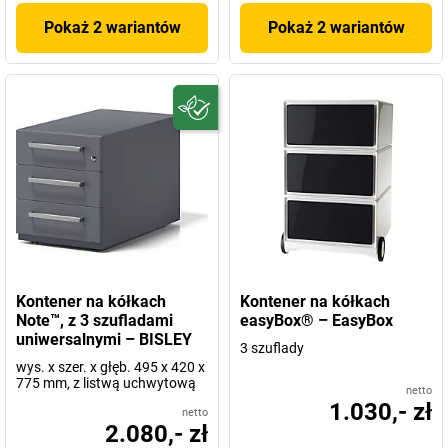
Pokaż 2 wariantów
Pokaż 2 wariantów
Kontener na kółkach
Kontener na kółkach
Note™, z 3 szufladami
easyBox® – EasyBox
uniwersalnymi – BISLEY
3 szuflady
wys. x szer. x głęb. 495 x 420 x
775 mm, z listwą uchwytową
netto
1.030,- zł
netto
2.080,- zł