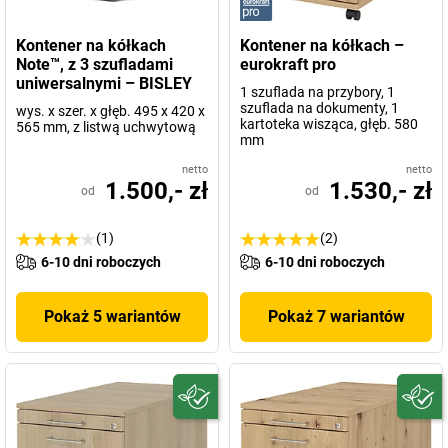
Kontener na kółkach
Kontener na kółkach –
Note™, z 3 szufladami
eurokraft pro
uniwersalnymi – BISLEY
1 szuflada na przybory, 1
szuflada na dokumenty, 1
wys. x szer. x głęb. 495 x 420 x
kartoteka wisząca, głęb. 580
565 mm, z listwą uchwytową
mm
netto
netto
1.500,- zł
1.530,- zł
od
od
(1)
(2)
6-10 dni roboczych
6-10 dni roboczych
Pokaż 5 wariantów
Pokaż 7 wariantów