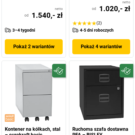
netto
1.020,- zł
od
netto
1.540,- zł
od
(2)
3–4 tygodni
4-5 dni roboczych
Pokaż 2 wariantów
Pokaż 4 wariantów
Kontener na kółkach, stal
Ruchoma szafa dostawna
– eurokraft basic
PFA – BISLEY