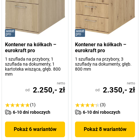
Kontener na kółkach –
Kontener na kółkach –
eurokraft pro
eurokraft pro
1 szuflada na przybory, 1
1 szuflada na przybory, 3
szuflada na dokumenty, 1
szuflady na dokumenty, głęb.
kartoteka wisząca, głęb. 800
800 mm
mm
netto
netto
2.250,- zł
2.350,- zł
od
od
(1)
(3)
6-10 dni roboczych
6-10 dni roboczych
Pokaż 6 wariantów
Pokaż 8 wariantów