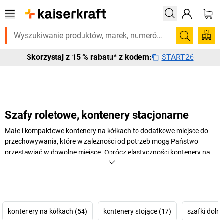
Potrzebujesz tego pilnie? Wybrane bestsellery dostarczamy w ciągu 2-3
Szukaj
START26
Skorzystaj z 15 % rabatu* z kodem:
Szafy roletowe, kontenery stacjonarne
Małe i kompaktowe kontenery na kółkach to dodatkowe miejsce do
przechowywania, które w zależności od potrzeb mogą Państwo
przestawiać w dowolne miejsce. Oprócz elastyczności kontenery na
kółkach gwarantują również porządek. W naszej ofercie znajdą
Państwo kontenery na kółkach w różnych wersjach kolorystycznych i
w różnych wykonaniach.
+
Pokaż więcej
kontenery na kółkach (54)
kontenery stojące (17)
szafki doln