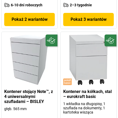
6-10 dni roboczych
2–3 tygodnie
Pokaż 2 wariantów
Pokaż 3 wariantów
Kontener stojący Note™, z
Kontener na kółkach, stal
4 uniwersalnymi
– eurokraft basic
szufladami – BISLEY
1 wkładka na długopisy, 1
szuflada na dokumenty, 1
głęb. 565 mm
kartoteka wisząca