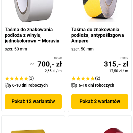
Taśma do znakowania
Taśma do znakowania
podłoża z winylu,
podłoża, antypoślizgowa –
jednokolorowa – Moravia
Ampere
szer. 50 mm
szer. 50 mm
netto
netto
700,- zł
315,- zł
od
2,65 zł
/
m
17,50 zł
/
m
(2)
(2)
6-10 dni roboczych
6-10 dni roboczych
Pokaż 12 wariantów
Pokaż 2 wariantów