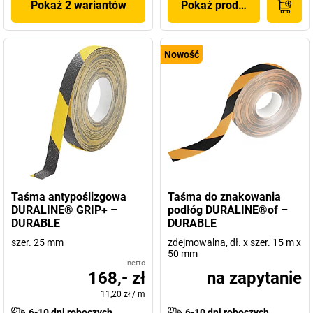
Pokaż 2 wariantów
Pokaż produkt
Nowość
Taśma antypoślizgowa
Taśma do znakowania
DURALINE® GRIP+ –
podłóg DURALINE®of –
DURABLE
DURABLE
szer. 25 mm
zdejmowalna, dł. x szer. 15 m x
50 mm
netto
168,- zł
na zapytanie
11,20 zł
/
m
6-10 dni roboczych
6-10 dni roboczych