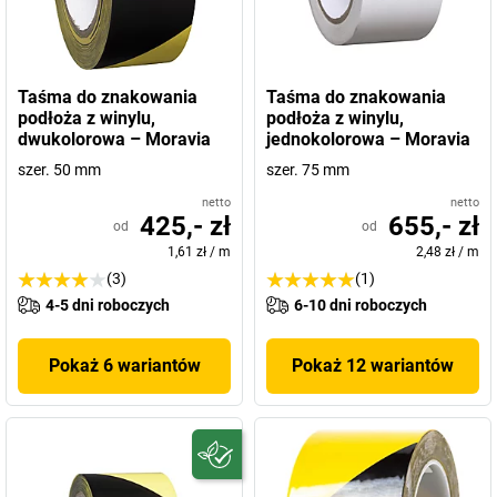
Taśma do znakowania
Taśma do znakowania
podłoża z winylu,
podłoża z winylu,
dwukolorowa – Moravia
jednokolorowa – Moravia
szer. 50 mm
szer. 75 mm
netto
netto
425,- zł
655,- zł
od
od
1,61 zł
/
m
2,48 zł
/
m
(3)
(1)
4-5 dni roboczych
6-10 dni roboczych
Pokaż 6 wariantów
Pokaż 12 wariantów