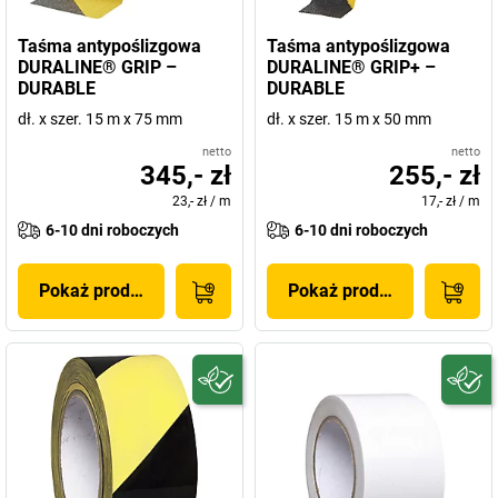
Taśma antypoślizgowa
Taśma antypoślizgowa
DURALINE® GRIP –
DURALINE® GRIP+ –
DURABLE
DURABLE
dł. x szer. 15 m x 75 mm
dł. x szer. 15 m x 50 mm
netto
netto
345,- zł
255,- zł
23,- zł
/
m
17,- zł
/
m
6-10 dni roboczych
6-10 dni roboczych
Pokaż produkt
Pokaż produkt