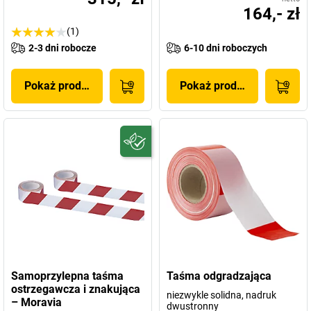
164,- zł
(1)
2-3 dni robocze
6-10 dni roboczych
Pokaż produkt
Pokaż produkt
Samoprzylepna taśma
Taśma odgradzająca
ostrzegawcza i znakująca
niezwykle solidna, nadruk
– Moravia
dwustronny