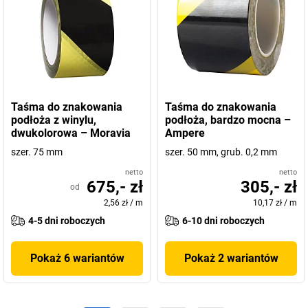
Taśma do znakowania
Taśma do znakowania
podłoża z winylu,
podłoża, bardzo mocna –
dwukolorowa – Moravia
Ampere
szer. 75 mm
szer. 50 mm, grub. 0,2 mm
netto
netto
675,- zł
305,- zł
od
2,56 zł
/
m
10,17 zł
/
m
4-5 dni roboczych
6-10 dni roboczych
Pokaż 6 wariantów
Pokaż 2 wariantów