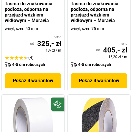
Taśma do znakowania
Taśma do znakowania
podłoża, odporna na
podłoża, odporna na
przejazd wózkiem
przejazd wózkiem
widłowym – Moravia
widłowym – Moravia
winyl, szer. 50 mm
winyl, szer. 75 mm
netto
325,- zł
od
netto
405,- zł
od
13,- zł
/
m
16,20 zł
/
m
(4)
4-5 dni roboczych
4-5 dni roboczych
Pokaż 8 wariantów
Pokaż 8 wariantów