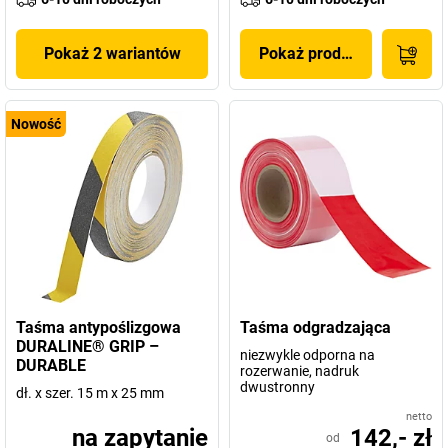
Pokaż 2 wariantów
Pokaż produkt
Nowość
Taśma antypoślizgowa
Taśma odgradzająca
DURALINE® GRIP –
niezwykle odporna na
DURABLE
rozerwanie, nadruk
dwustronny
dł. x szer. 15 m x 25 mm
netto
na zapytanie
142,- zł
od