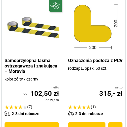
Samoprzylepna taśma
Oznaczenia podłoża z PCV
ostrzegawcza i znakująca
rodzaj: L, opak. 50 szt.
– Moravia
kolor żółty / czarny
netto
netto
102,50 zł
315,- zł
od
1,55 zł
/
m
(7)
(1)
2-3 dni robocze
2-3 dni robocze