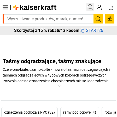
o pilnie? Wybrane bestsellery dostarczamy w ciągu 2-3 dni roboczych.
Szukaj
START26
Skorzystaj z 15 % rabatu* z kodem:
Taśmy odgradzające, taśmy znakujące
Czerwono-białe, czarno-żółte - mowa o taśmach ostrzegawczych i
taśmach odgradzających w typowych kolorach ostrzegawczych.
Pozwolą one na oznaczenie niebezpiecznych miejsc i odgrodzenie
obszarów zagrożenia, zapewniając wyższe bezpieczeństwo w czasie
pracy w fabryce i w magazynie.
+
Pokaż więcej
oznaczenia podłoża z PVC (32)
ramy podłogowe (4)
rozwija