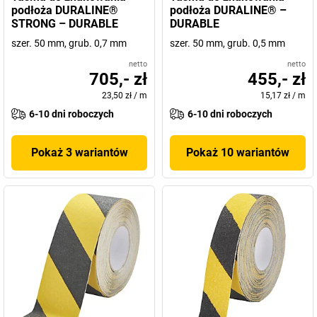
podłoża DURALINE®
podłoża DURALINE® –
STRONG – DURABLE
DURABLE
szer. 50 mm, grub. 0,7 mm
szer. 50 mm, grub. 0,5 mm
netto
netto
705,- zł
455,- zł
23,50 zł
/
m
15,17 zł
/
m
6-10 dni roboczych
6-10 dni roboczych
Pokaż 3 wariantów
Pokaż 10 wariantów