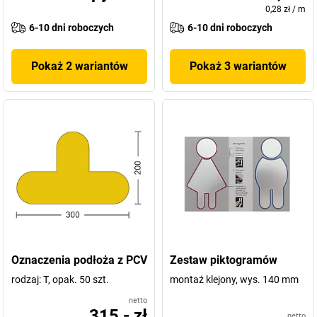
0,28 zł
/
m
6-10 dni roboczych
6-10 dni roboczych
Pokaż 2 wariantów
Pokaż 3 wariantów
Oznaczenia podłoża z PCV
Zestaw piktogramów
rodzaj: T, opak. 50 szt.
montaż klejony, wys. 140 mm
netto
315,- zł
netto