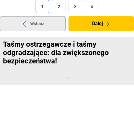
1
2
3
4
Dalej
Wstecz
Taśmy ostrzegawcze i taśmy
odgradzające: dla zwiększonego
bezpieczeństwa!
Od tymczasowego oznaczenia niebezpiecznych obszarów do
kompleksowych systemów prowadzących dla hali produkcyjnych i
magazynów: taśmy ostrzegawcze i odgradzające z łatwością
pozwolą Państwu zwiększyć poziom bezpieczeństwa. Dzięki nim
indywidualnie, bez żmudnych instalacji, za to z wyraźnym,
zwracającym uwagę efektem sygnalizacyjnym, oznaczą Państwo
różne obszary.