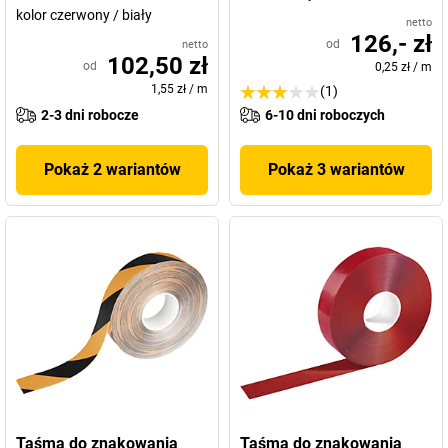
kolor czerwony / biały
netto
126,- zł
od
netto
102,50 zł
od
0,25 zł
/
m
1,55 zł
/
m
(1)
2-3 dni robocze
6-10 dni roboczych
Pokaż 2 wariantów
Pokaż 3 wariantów
Taśma do znakowania
Taśma do znakowania