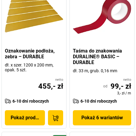
Oznakowanie podłoża,
Taśma do znakowania
zebra – DURABLE
DURALINE® BASIC –
DURABLE
dł. x szer. 1200 x 200 mm,
opak. 5 szt.
dł. 33 m, grub. 0,16 mm
netto
netto
455,- zł
99,- zł
od
3,- zł
/
m
6-10 dni roboczych
6-10 dni roboczych
Pokaż produkt
Pokaż 6 wariantów