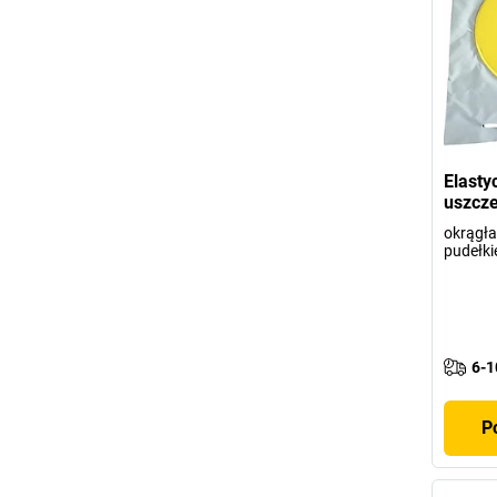
Elasty
uszcze
okrągła
pudełk
6-1
P