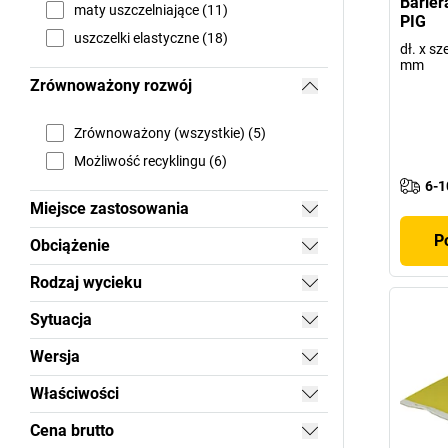
Barier
maty uszczelniające (11)
PIG
uszczelki elastyczne (18)
dł. x sz
mm
Zrównoważony rozwój
Zrównoważony (wszystkie) (5)
Możliwość recyklingu (6)
6-1
Miejsce zastosowania
P
Obciążenie
Rodzaj wycieku
Sytuacja
Wersja
Właściwości
Cena brutto