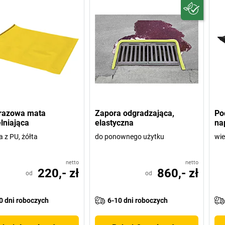
razowa mata
Zapora odgradzająca,
Po
lniająca
elastyczna
na
 z PU, żółta
do ponownego użytku
wie
netto
netto
220,- zł
860,- zł
od
od
0 dni roboczych
6-10 dni roboczych