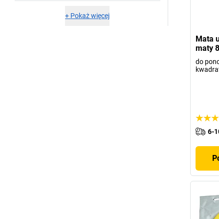
+
Pokaż więcej
Mata u
maty 
do pon
kwadra
6-1
P