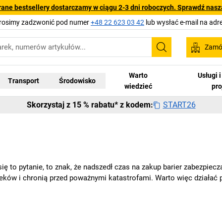
rane bestsellery dostarczamy w ciągu 2-3 dni roboczych. Sprawdź naszą
Prosimy zadzwonić pod numer
+48 22 623 03 42
lub wysłać e-mail na adr
Zamów
Szukaj
Warto
Usługi 
Transport
Środowisko
wiedzieć
pr
START26
Skorzystaj z 15 % rabatu* z kodem:
ię to pytanie, to znak, że nadszedł czas na zakup barier zabezpiecz
ków i chronią przed poważnymi katastrofami. Warto więc działać pr