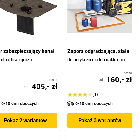
ltr zabezpieczający kanał
Zapora odgradzająca, stała
odpadów i gruzu
do przykręcenia lub naklejenia
netto
160,- zł
od
netto
405,- zł
od
(1)
6-10 dni roboczych
6-10 dni roboczych
Pokaż 2 wariantów
Pokaż 3 wariantów