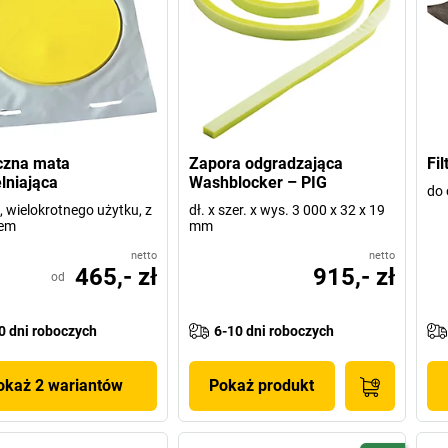
czna mata
Zapora odgradzająca
Fi
lniająca
Washblocker – PIG
do 
, wielokrotnego użytku, z
dł. x szer. x wys. 3 000 x 32 x 19
iem
mm
netto
netto
465,- zł
915,- zł
od
0 dni roboczych
6-10 dni roboczych
okaż 2 wariantów
Pokaż produkt