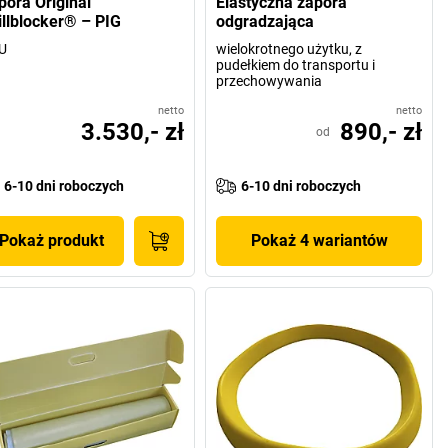
pora Original
Elastyczna zapora
illblocker® – PIG
odgradzająca
U
wielokrotnego użytku, z
pudełkiem do transportu i
przechowywania
netto
netto
3.530,- zł
890,- zł
od
6-10 dni roboczych
6-10 dni roboczych
Pokaż produkt
Pokaż 4 wariantów