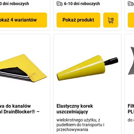
0 dni roboczych
6-10 dni roboczych
okaż 4 wariantów
Pokaż produkt
wa do kanałów
Elastyczny korek
Fi
al DrainBlocker® –
uszczelniający
PL
wielokrotnego użytku, z
do 
pudełkiem do transportu i
przechowywania