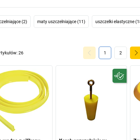
czelniające (2)
maty uszczelniające (11)
uszczelki elastyczne (1
rtykułów:
26
1
2