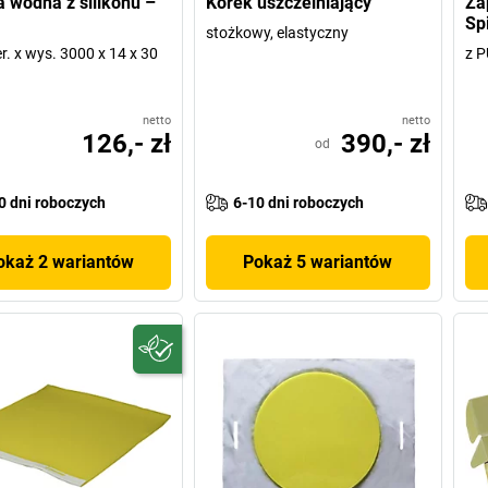
a wodna z silikonu –
Korek uszczelniający
Za
Sp
stożkowy, elastyczny
er. x wys. 3000 x 14 x 30
z P
netto
netto
126,- zł
390,- zł
od
0 dni roboczych
6-10 dni roboczych
okaż 2 wariantów
Pokaż 5 wariantów