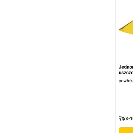
Jedno
uszcze
powłoka
6-1