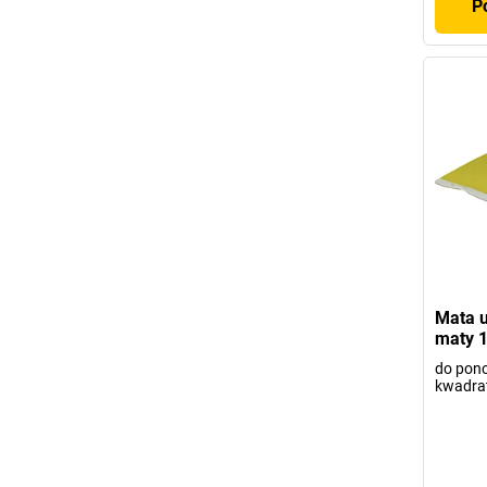
P
Mata u
maty 
do pon
kwadra