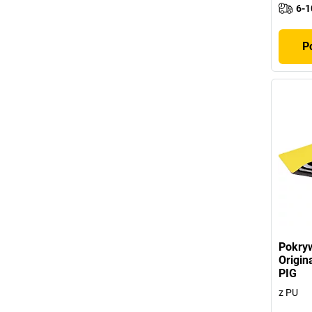
6-1
P
Pokry
Origin
PIG
z PU