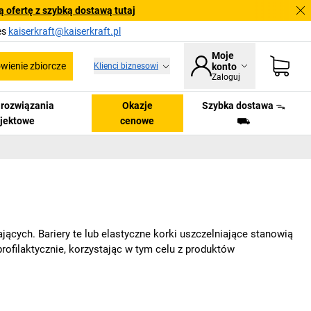
 ofertę z szybką dostawą tutaj
es
kaiserkraft@kaiserkraft.pl
Moje
ienie zbiorcze
Klienci biznesowi
konto
Zaloguj
i rozwiązania
Okazje
Szybka dostawa ᯓ
ojektowe
cenowe
⛟
ających. Bariery te lub elastyczne korki uszczelniające stanowią
ofilaktycznie, korzystając w tym celu z produktów