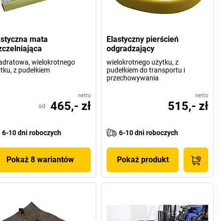
astyczna mata
Elastyczny pierścień
zczelniająca
odgradzający
dratowa, wielokrotnego
wielokrotnego użytku, z
tku, z pudełkiem
pudełkiem do transportu i
przechowywania
netto
netto
465,- zł
515,- zł
od
6-10 dni roboczych
6-10 dni roboczych
Pokaż 8 wariantów
Pokaż produkt