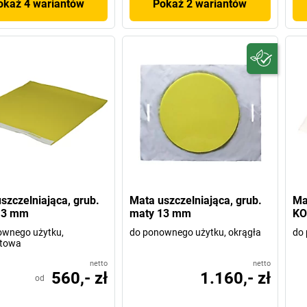
okaż 4 wariantów
Pokaż 2 wariantów
szczelniająca, grub.
Mata uszczelniająca, grub.
Ma
13 mm
maty 13 mm
K
ownego użytku,
do ponownego użytku, okrągła
do
towa
netto
netto
560,- zł
1.160,- zł
od