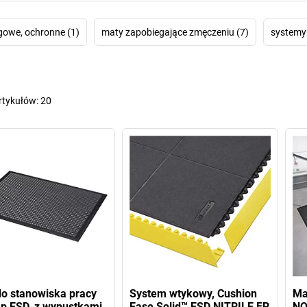
gowe, ochronne (1)
maty zapobiegające zmęczeniu (7)
systemy
rtykułów:
20
o stanowiska pracy
System wtykowy, Cushion
Ma
p ESD, z wypustkami
Ease Solid™ ESD NITRILE FR
NO