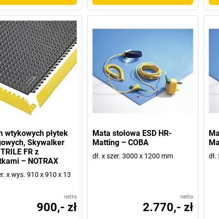
m wtykowych płytek
Mata stołowa ESD HR-
Ma
gowych, Skywalker
Matting – COBA
Ma
TRILE FR z
dł. x szer. 3000 x 1200 mm
dł.
tkami – NOTRAX
er. x wys. 910 x 910 x 13
netto
netto
900,- zł
2.770,- zł