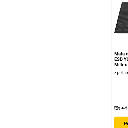
Mata d
ESD Y
Miltex
z poliu
4-5
P