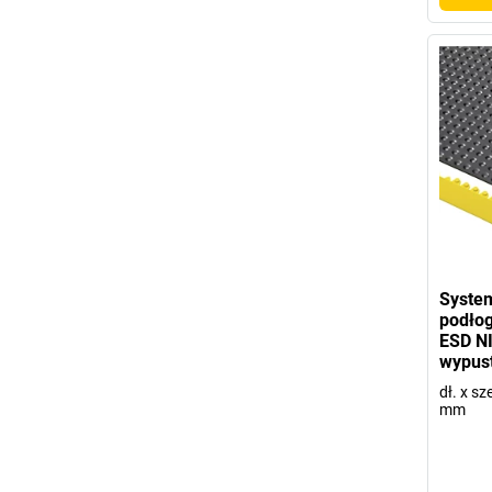
Syste
podło
ESD NI
wypus
dł. x sz
mm