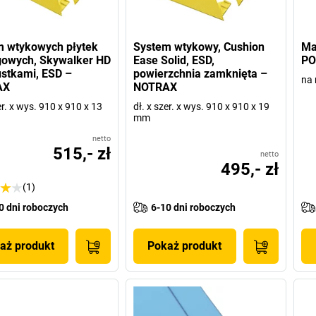
m wtykowych płytek
System wtykowy, Cushion
Ma
gowych, Skywalker HD
Ease Solid, ESD,
PO
stkami, ESD –
powierzchnia zamknięta –
na 
AX
NOTRAX
er. x wys. 910 x 910 x 13
dł. x szer. x wys. 910 x 910 x 19
mm
netto
515,- zł
netto
495,- zł
(1)
0 dni roboczych
6-10 dni roboczych
aż produkt
Pokaż produkt