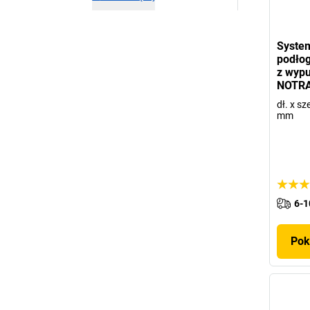
Syste
podło
z wypu
NOTR
dł. x sz
mm
6-1
Pok