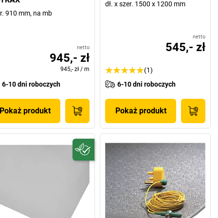
dł. x szer. 1500 x 1200 mm
r. 910 mm, na mb
netto
545,- zł
netto
945,- zł
945,- zł
/
m
(1)
6-10 dni roboczych
6-10 dni roboczych
Pokaż produkt
Pokaż produkt