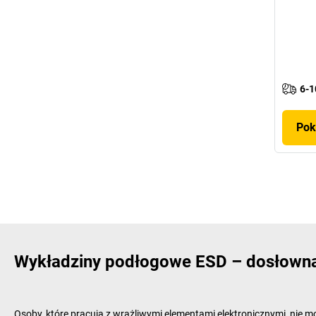
6-1
Pok
Wykładziny podłogowe ESD – dosłowna
Osoby, które pracują z wrażliwymi elementami elektronicznymi, ni