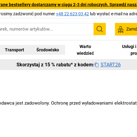
rane bestsellery dostarczamy w ciągu 2-3 dni roboczych. Sprawdź naszą
Prosimy zadzwonić pod numer
+48 22 623 03 42
lub wysłać e-mail na adr
Zamów
Szukaj
Warto
Usługi 
Transport
Środowisko
wiedzieć
pr
START26
Skorzystaj z 15 % rabatu* z kodem:
wodawca jest zadowolony. Ochronę przed wyładowaniami elektrost