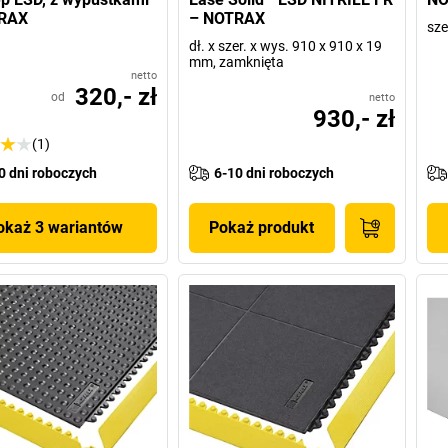
RAX
– NOTRAX
sze
dł. x szer. x wys. 910 x 910 x 19
mm, zamknięta
netto
320,- zł
od
netto
930,- zł
(1)
0 dni roboczych
6-10 dni roboczych
okaż 3 wariantów
Pokaż produkt