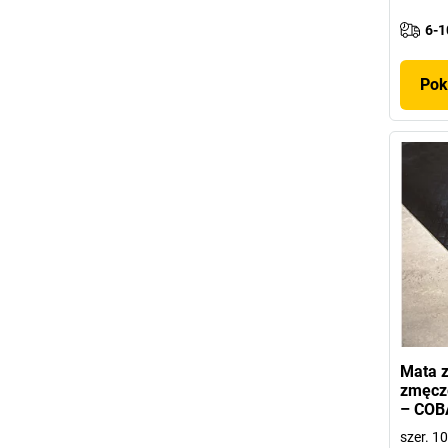
6-1
Pok
Mata 
zmęcze
– COB
szer. 