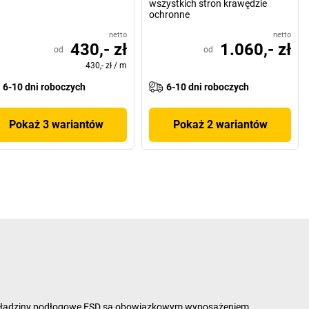
wszystkich stron krawędzie
ochronne
netto
netto
430,- zł
1.060,- zł
od
od
430,- zł
/
m
6-10 dni roboczych
6-10 dni roboczych
Pokaż 3 wariantów
Pokaż 2 wariantów
o wykładziny podłogowe ESD są obowiązkowym wyposażeniem