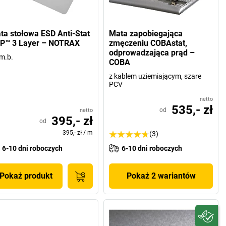
ta stołowa ESD Anti-Stat
Mata zapobiegająca
P™ 3 Layer – NOTRAX
zmęczeniu COBAstat,
odprowadzająca prąd –
m.b.
COBA
z kablem uziemiającym, szare
PCV
netto
535,- zł
od
netto
395,- zł
od
395,- zł
/
m
(3)
6-10 dni roboczych
6-10 dni roboczych
Pokaż produkt
Pokaż 2 wariantów