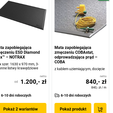
ta zapobiegająca
Mata zapobiegająca
ęczeniu ESD Diamond
zmęczeniu COBAstat,
ex™ – NOTRAX
odprowadzająca prąd –
COBA
 x szer. 1630 x 970 mm, 3-
onne listwy krawędziowe
z kablem uziemiającym, docięcie
netto
netto
1.200,- zł
840,- zł
od
840,- zł
/
m
6-10 dni roboczych
6-10 dni roboczych
Pokaż 2 wariantów
Pokaż produkt