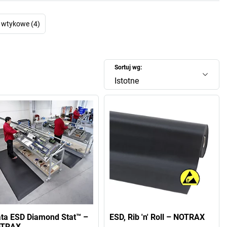
 wtykowe (4)
Sortuj wg:
Istotne
ta ESD Diamond Stat™ –
ESD, Rib 'n' Roll – NOTRAX
TRAX