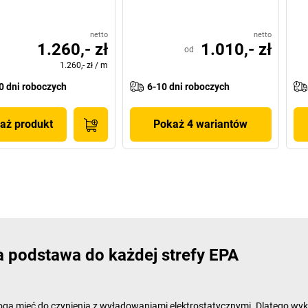
netto
netto
1.260,- zł
1.010,- zł
od
1.260,- zł
/
m
0 dni roboczych
6-10 dni roboczych
aż produkt
Pokaż 4 wariantów
 podstawa do każdej strefy EPA
e mogą mieć do czynienia z wyładowaniami elektrostatycznymi. Dlateg