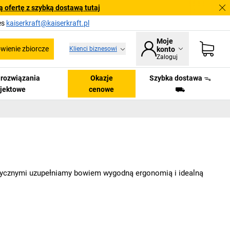
 ofertę z szybką dostawą tutaj
es
kaiserkraft@kaiserkraft.pl
Moje
ienie zbiorcze
Klienci biznesowi
konto
Zaloguj
i rozwiązania
Okazje
Szybka dostawa ᯓ
ojektowe
cenowe
⛟
atycznymi uzupełniamy bowiem wygodną ergonomią i idealną