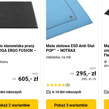
o stanowiska pracy
Mata stołowa ESD Anti-Stat
Ma
OGA ERGO FUSION –
POP™ – NOTRAX
zm
Fl
niebieska, na mb
retanu
dł.
str
netto
295,- zł
od
netto
605,- zł
od
295,- zł
/
m
(5)
 dni roboczych
6-10 dni roboczych
okaż 2 wariantów
Pokaż 3 wariantów