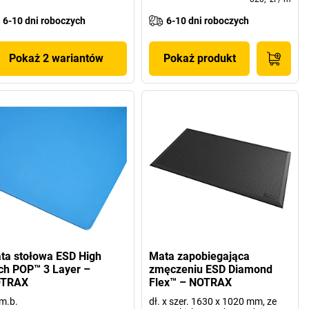
6-10 dni roboczych
6-10 dni roboczych
Pokaż 2 wariantów
Pokaż produkt
ta stołowa ESD High
Mata zapobiegająca
ch POP™ 3 Layer –
zmęczeniu ESD Diamond
TRAX
Flex™ – NOTRAX
m.b.
dł. x szer. 1630 x 1020 mm, ze