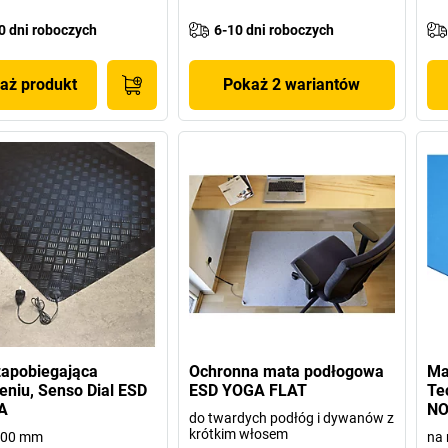
0 dni roboczych
6-10 dni roboczych
aż produkt
Pokaż 2 wariantów
zapobiegająca
Ochronna mata podłogowa
Ma
niu, Senso Dial ESD
ESD YOGA FLAT
Te
A
NO
do twardych podłóg i dywanów z
krótkim włosem
1000 mm
na 