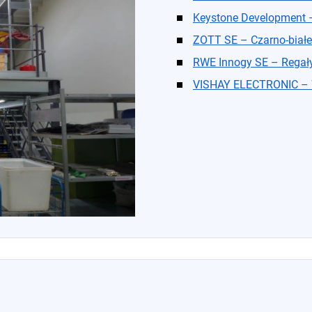
Keystone Development –
ZOTT SE – Czarno-białe
RWE Innogy SE – Regał
VISHAY ELECTRONIC – W