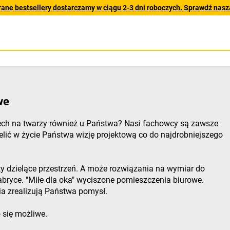
rane bestsellery dostarczamy w ciągu 2-3 dni roboczych. Sprawdź naszą
we
iech na twarzy również u Państwa? Nasi fachowcy są zawsze
elić w życie Państwa wizję projektową co do najdrobniejszego
y dzielące przestrzeń. A może rozwiązania na wymiar do
bryce. "Miłe dla oka" wyciszone pomieszczenia biurowe.
ia zrealizują Państwa pomysł.
 się możliwe.