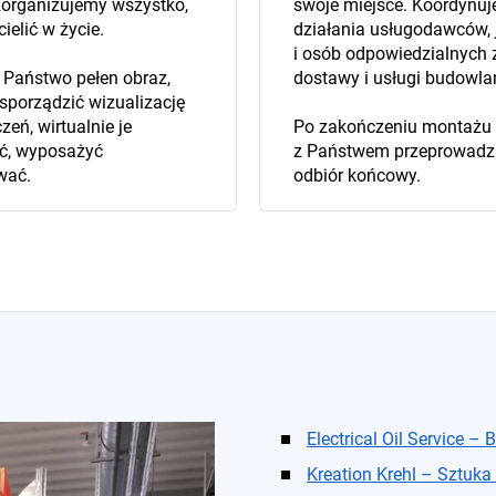
 zorganizujemy wszystko,
swoje miejsce. Koordynu
ielić w życie.
działania usługodawców, 
i osób odpowiedzialnych 
 Państwo pełen obraz,
dostawy i usługi budowla
porządzić wizualizację
eń, wirtualnie je
Po zakończeniu montażu 
ć, wyposażyć
z Państwem przeprowad
wać.
odbiór końcowy.
Electrical Oil Service 
Kreation Krehl – Sztuka