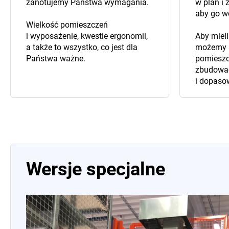
zanotujemy Państwa wymagania.
w plan i
aby go wc
Wielkość pomieszczeń
i wyposażenie, kwestie ergonomii,
Aby mieli
a także to wszystko, co jest dla
możemy s
Państwa ważne.
pomieszcz
zbudowa
i dopaso
Wersje specjalne