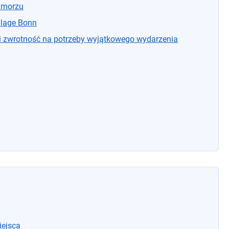
 morzu
lage Bonn
i zwrotność na potrzeby wyjątkowego wydarzenia
ejsca