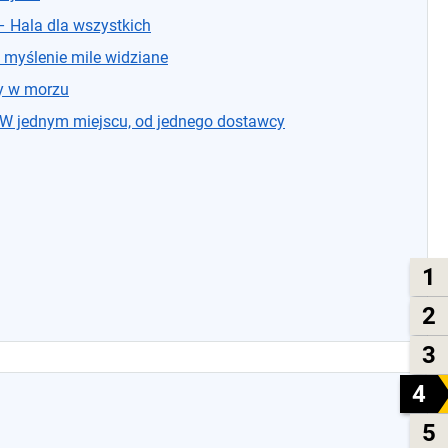
 Hala dla wszystkich
 myślenie mile widziane
y w morzu
 jednym miejscu, od jednego dostawcy
1
2
3
4
5