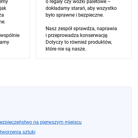
jemy
o regały czy wózki paletowe –
jak
dokładamy starań, aby wszystko
za
było sprawne i bezpieczne.
ne.
Nasz zespół sprawdza, naprawia
wspólnie
i przeprowadza konserwację.
zamy
Dotyczy to również produktów,
które nie są nasze.
– Bezpieczeństwo na pierwszym miejscu
 tworzenia sztuki