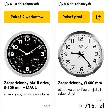
6-10 dni roboczych
4-5 dni roboczych
Pokaż 2 wariantów
Pokaż produkt
Zegar ścienny MAULdrive,
Zegar ścienny, Ø 400 mm
Ø 300 mm – MAUL
obudowa ze szlifowanej stali
szlachetnej
z tworzywa, obudowa srebrna
netto
715,- zł
od
netto