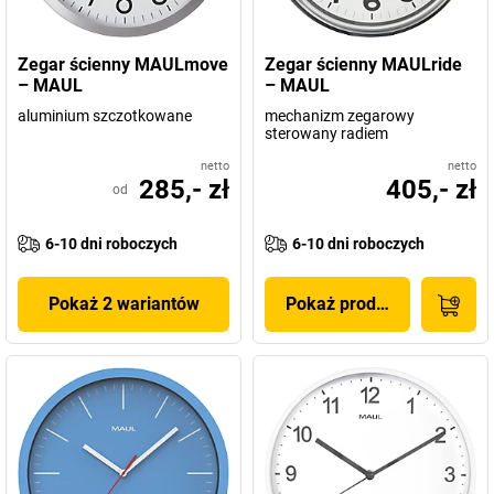
Zegar ścienny MAULmove
Zegar ścienny MAULride
– MAUL
– MAUL
aluminium szczotkowane
mechanizm zegarowy
sterowany radiem
netto
netto
285,- zł
405,- zł
od
6-10 dni roboczych
6-10 dni roboczych
Pokaż 2 wariantów
Pokaż produkt