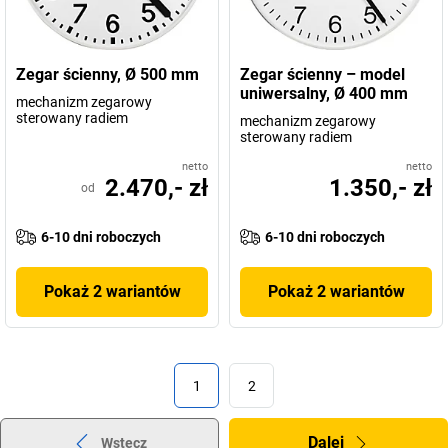
Zegar ścienny, Ø 500 mm
Zegar ścienny – model
uniwersalny, Ø 400 mm
mechanizm zegarowy
sterowany radiem
mechanizm zegarowy
sterowany radiem
netto
netto
2.470,- zł
1.350,- zł
od
6-10 dni roboczych
6-10 dni roboczych
Pokaż 2 wariantów
Pokaż 2 wariantów
1
2
Dalej
Wstecz