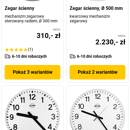
Zegar ścienny
Zegar ścienny, Ø 500 mm
mechanizm zegarowy
kwarcowy mechanizm
sterowany radiem, Ø 300 mm
zegarowy
netto
310,- zł
netto
2.230,- zł
(1)
6-10 dni roboczych
6-10 dni roboczych
Pokaż 3 wariantów
Pokaż 2 wariantów