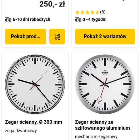
250,- zł
(8)
6-10 dni roboczych
3–4 tygodni
Pokaż produkt
Pokaż 2 wariantów
Zegar ścienny, Ø 300 mm
Zegar ścienny ze
szlifowanego aluminium
zegar kwarcowy
mechanizm zegarowy