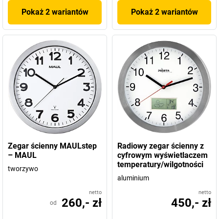
Pokaż 2 wariantów
Pokaż 2 wariantów
Zegar ścienny MAULstep
Radiowy zegar ścienny z
– MAUL
cyfrowym wyświetlaczem
temperatury/wilgotności
tworzywo
aluminium
netto
netto
260,- zł
450,- zł
od