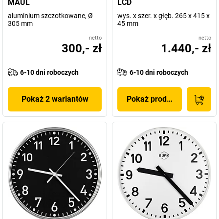
MAUL
LCD
aluminium szczotkowane, Ø
wys. x szer. x głęb. 265 x 415 x
305 mm
45 mm
netto
netto
300,- zł
1.440,- zł
6-10 dni roboczych
6-10 dni roboczych
Pokaż 2 wariantów
Pokaż produkt