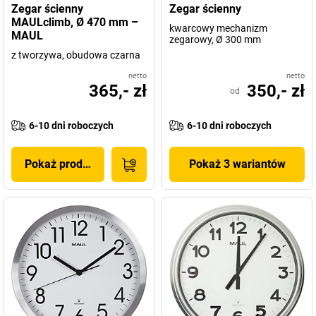
Zegar ścienny
Zegar ścienny
MAULclimb, Ø 470 mm –
kwarcowy mechanizm
MAUL
zegarowy, Ø 300 mm
z tworzywa, obudowa czarna
netto
netto
365,- zł
350,- zł
od
6-10 dni roboczych
6-10 dni roboczych
Pokaż produkt
Pokaż 3 wariantów