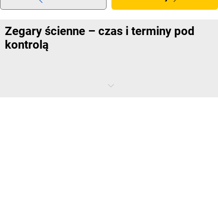
Zegary ścienne – czas i terminy pod
kontrolą
Czy należą Państwo do osób, które sprawdzają czas na telefonie
komórkowym? A może zawsze mają Państwo na oku zegarek na
monitorze komputera? Nie każdy pracownik nosi zegarek na ręku, a
tym bardziej zegarek kieszonkowy; często pozostaje spoglądanie na
zegar w miejscu pracy. Dlatego też – oraz z uwagi na to, że zegary
ścienne powinny stanowić wyposażenie podstawowe każdej firmy –
oferujemy w naszym sklepie internetowym ich bogaty wybór w
różnych rozmiarach i o różnym designie. Technika, cechy materiałów
czy kształt cyferblatu nie podążają przy tym za krótkotrwałą modą:
nasze modele produkowane są dla specjalnych potrzeb.
W biurze, magazynie lub hali produkcyjnej: