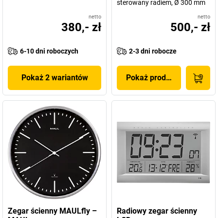
sterowany radiem, Ø 300 mm
netto
netto
380,- zł
500,- zł
6-10 dni roboczych
2-3 dni robocze
Pokaż 2 wariantów
Pokaż produkt
Zegar ścienny MAULfly –
Radiowy zegar ścienny