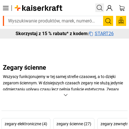
ilnie? Wybrane bestsellery dostarczamy w ciągu 2-3 dni roboczych. Spr
Szukaj
START26
Skorzystaj z 15 % rabatu* z kodem:
Zegary ścienne
Wszyscy funkcjonujemy w tej samej strefie czasowej, a to dzięki
zegarom ściennym. W dzisiejszych czasach zegary nie służą jedynie
odmierzaniu upływu czasu lecz pełnią funkcję estetyczną. Zegary
ścienne stały się stylowymi dodatkami wyposażenia biurowego. W
naszej ofercie znajdą Państwo atrakcyjne modele zegarów
dedykowanych do warsztatu, zakładu i magazynów.
+
Pokaż więcej
zegary elektroniczne (4)
zegary ścienne (27)
zegary zewnętrz