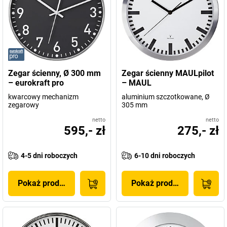
Zegar ścienny, Ø 300 mm
Zegar ścienny MAULpilot
– eurokraft pro
– MAUL
kwarcowy mechanizm
aluminium szczotkowane, Ø
zegarowy
305 mm
netto
netto
595,- zł
275,- zł
4-5 dni roboczych
6-10 dni roboczych
Pokaż produkt
Pokaż produkt