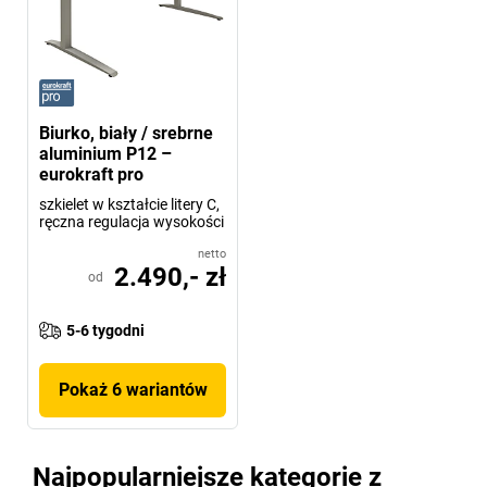
Biurko, biały / srebrne
aluminium P12 –
eurokraft pro
szkielet w kształcie litery C,
ręczna regulacja wysokości
netto
2.490,- zł
od
5-6 tygodni
Pokaż 6 wariantów
Najpopularniejsze kategorie z