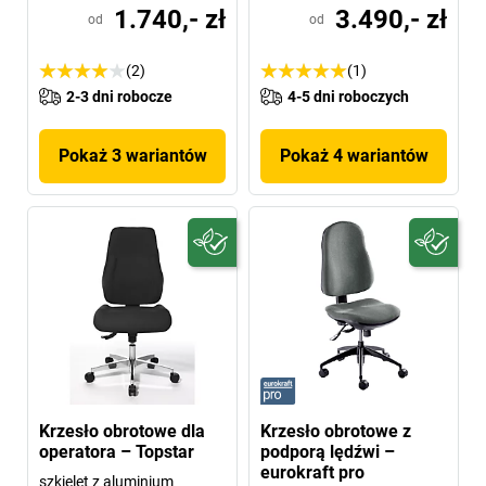
1.740,- zł
3.490,- zł
od
od
(2)
(1)
2-3 dni robocze
4-5 dni roboczych
Pokaż 3 wariantów
Pokaż 4 wariantów
Krzesło obrotowe dla
Krzesło obrotowe z
operatora – Topstar
podporą lędźwi –
eurokraft pro
szkielet z aluminium