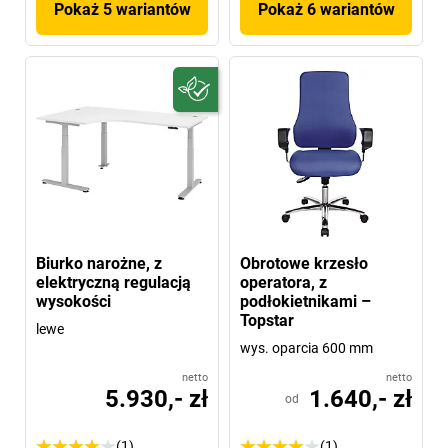
Pokaż 5 wariantów
Pokaż 6 wariantów
Biurko narożne, z
Obrotowe krzesło
elektryczną regulacją
operatora, z
wysokości
podłokietnikami –
Topstar
lewe
wys. oparcia 600 mm
netto
netto
5.930,- zł
1.640,- zł
od
(1)
(1)