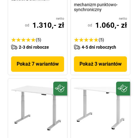
mechanizm punktowo-
synchroniczny
netto
netto
1.310,- zł
1.060,- zł
od
od
(5)
(5)
2-3 dni robocze
4-5 dni roboczych
Pokaż 7 wariantów
Pokaż 3 wariantów