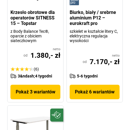
Krzesło obrotowe dla
Biurko, biały / srebrne
operatorów SITNESS
aluminium P12 –
15 – Topstar
eurokraft pro
z Body Balance Tec®,
szkielet w kształcie litery C,
oparcie z obiciem
elektryczna regulacja
siateczkowym
wysokości
netto
1.380,- zł
od
netto
7.170,- zł
od
(6)
3&ndash;4 tygodni
5-6 tygodni
Pokaż 3 wariantów
Pokaż 6 wariantów