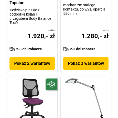
Topstar
mechanizm stałego
kontaktu, do wys. oparcia
siedzisko płaskie z
580 mm
podpórką kolan i
przegubem Body Balance
Tec®
netto
netto
1.920,- zł
1.280,- zł
2-3 dni robocze
2-3 dni robocze
Pokaż 2 wariantów
Pokaż 3 wariantów