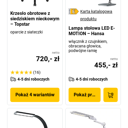
Karta katalogowa
Krzesło obrotowe z
siedziskiem nieckowym
produktu
– Topstar
Lampa stołowa LED E-
oparcie z siateczki
MOTION – Hansa
włącznik z czujnikiem,
obracana głowica,
podwójne ramię
netto
720,- zł
netto
455,- zł
(16)
4-5 dni roboczych
4-5 dni roboczych
Pokaż 4 wariantów
Pokaż produkt