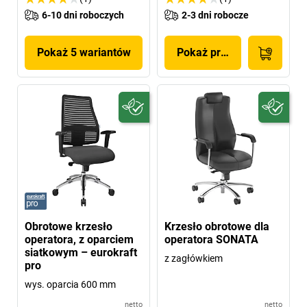
6-10 dni roboczych
2-3 dni robocze
Pokaż 5 wariantów
Pokaż produkt
Obrotowe krzesło
Krzesło obrotowe dla
operatora, z oparciem
operatora SONATA
siatkowym – eurokraft
z zagłówkiem
pro
wys. oparcia 600 mm
netto
netto