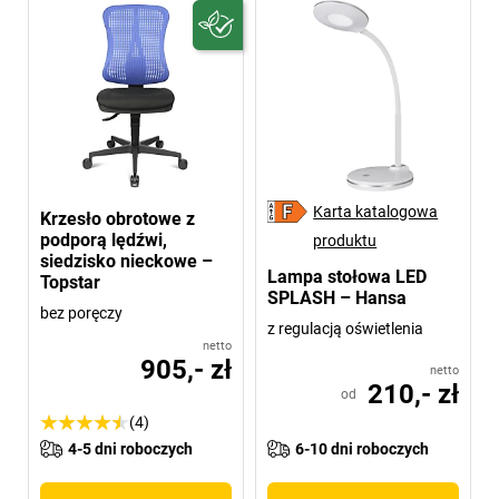
Karta katalogowa
Krzesło obrotowe z
podporą lędźwi,
produktu
siedzisko nieckowe –
Lampa stołowa LED
Topstar
SPLASH – Hansa
bez poręczy
z regulacją oświetlenia
netto
905,- zł
netto
210,- zł
od
(4)
4-5 dni roboczych
6-10 dni roboczych