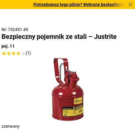
Potrzebujesz tego pilnie? Wybrane bestsellery dostarcz
Nr: 752451 49
Bezpieczny pojemnik ze stali – Justrite
poj. 1 l
(1)
czerwony