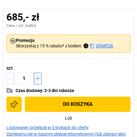
685,- zł
Cena /
szt.
(netto)
Promocja
Skorzystaj z 15 % rabatu* z kodem:
i
START26
SZT.
Czas dostawy
:
2-3 dni robocze
DO KOSZYKA
Lub
Logowanie i przejście w 3 krokach do oferty
Zarejestruj się w naszym sklepie internetowym (lub zaloguj jako