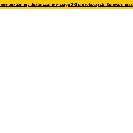
rane bestsellery dostarczamy w ciągu 2-3 dni roboczych. Sprawdź naszą