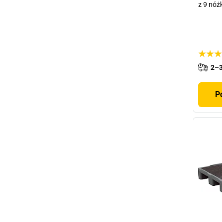
z 9 nóż
2–3
P