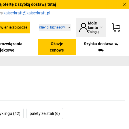
 ofertę z szybką dostawą tutaj
es
kaiserkraft@kaiserkraft.pl
Moje
ienie zbiorcze
Klienci biznesowi
konto
Zaloguj
i rozwiązania
Okazje
Szybka dostawa ᯓ
ojektowe
cenowe
⛟
yklingu (42)
palety ze stali (6)