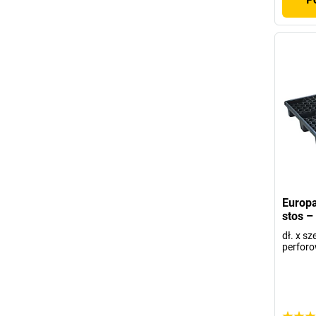
Europa
stos –
dł. x s
perfor