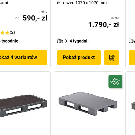
kami
dł. x szer. 1070 x 1070 mm
netto
590,- zł
od
netto
1.790,- zł
(2)
 tygodnie
3–4 tygodni
okaż 4 wariantów
Pokaż produkt