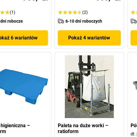
(1)
(2)
 dni robocze
6-10 dni roboczych
okaż 6 wariantów
Pokaż 4 wariantów
 higieniczna –
Paleta na duże worki –
Pó
orm
ratioform
dł.