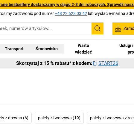
rane bestsellery dostarczamy w ciągu 2-3 dni roboczych. Sprawdź naszą
Prosimy zadzwonić pod numer
+48 22 623 03 42
lub wysłać e-mail na adr
Zamów
Szukaj
Warto
Usługi 
Transport
Środowisko
wiedzieć
pr
START26
Skorzystaj z 15 % rabatu* z kodem:
ety z drewna (6)
palety z tworzywa (19)
palety z tworzywa z rec