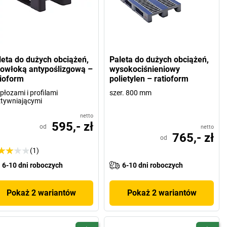
leta do dużych obciążeń,
Paleta do dużych obciążeń,
powłoką antypoślizgową –
wysokociśnieniowy
tioform
polietylen – ratioform
 płozami i profilami
szer. 800 mm
tywniającymi
netto
595,- zł
od
netto
765,- zł
od
(1)
6-10 dni roboczych
6-10 dni roboczych
Pokaż 2 wariantów
Pokaż 2 wariantów