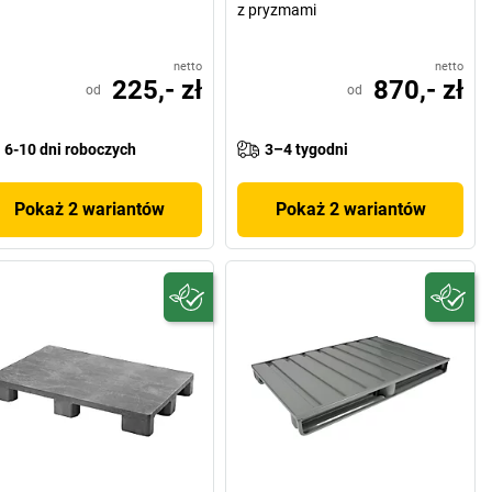
z pryzmami
netto
netto
225,- zł
870,- zł
od
od
6-10 dni roboczych
3–4 tygodni
Pokaż 2 wariantów
Pokaż 2 wariantów