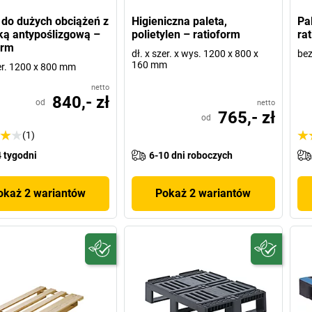
 do dużych obciążeń z
Higieniczna paleta,
Pa
ą antypoślizgową –
polietylen – ratioform
ra
orm
dł. x szer. x wys. 1200 x 800 x
bez
160 mm
zer. 1200 x 800 mm
netto
840,- zł
od
netto
765,- zł
od
(1)
 tygodni
6-10 dni roboczych
okaż 2 wariantów
Pokaż 2 wariantów