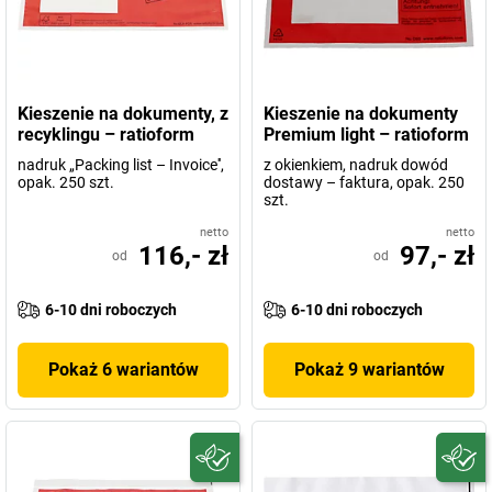
Kieszenie na dokumenty, z
Kieszenie na dokumenty
recyklingu – ratioform
Premium light – ratioform
nadruk „Packing list – Invoice'',
z okienkiem, nadruk dowód
opak. 250 szt.
dostawy – faktura, opak. 250
szt.
netto
netto
116,- zł
97,- zł
od
od
6-10 dni roboczych
6-10 dni roboczych
Pokaż 6 wariantów
Pokaż 9 wariantów