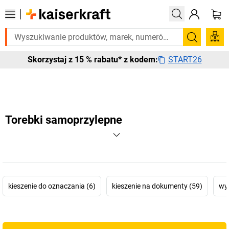
go pilnie? Wybrane bestsellery dostarczamy w ciągu 2-3 dni roboczych.
Szukaj
START26
Skorzystaj z 15 % rabatu* z kodem:
Torebki samoprzylepne
kieszenie do oznaczania (6)
kieszenie na dokumenty (59)
wy