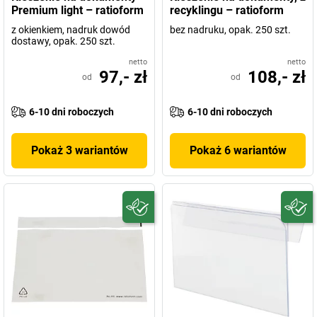
Premium light – ratioform
recyklingu – ratioform
z okienkiem, nadruk dowód
bez nadruku, opak. 250 szt.
dostawy, opak. 250 szt.
netto
netto
97,- zł
108,- zł
od
od
6-10 dni roboczych
6-10 dni roboczych
Pokaż 3 wariantów
Pokaż 6 wariantów