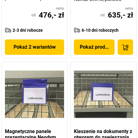
netto
netto
476,- zł
635,- zł
od
od
2-3 dni robocze
6-10 dni roboczych
Pokaż 2 wariantów
Pokaż produkt
Magnetyczne panele
Kieszenie na dokumenty z
prezentacyjne Neodym
otworem do zawieszania