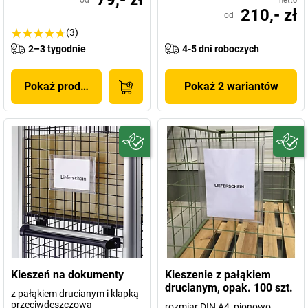
79,- zł
od
netto
210,- zł
od
(3)
2–3 tygodnie
4-5 dni roboczych
Pokaż produkt
Pokaż 2 wariantów
Kieszeń na dokumenty
Kieszenie z pałąkiem
drucianym, opak. 100 szt.
z pałąkiem drucianym i klapką
przeciwdeszczową
rozmiar DIN A4, pionowo