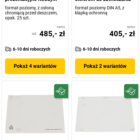
format poziomy, z osłoną
format poziomy DIN A5, z
chroniącą przed deszczem,
klapką ochronną
opak. 25 szt.
netto
netto
485,- zł
405,- zł
od
6-10 dni roboczych
6-10 dni roboczych
Pokaż 4 wariantów
Pokaż 2 wariantów