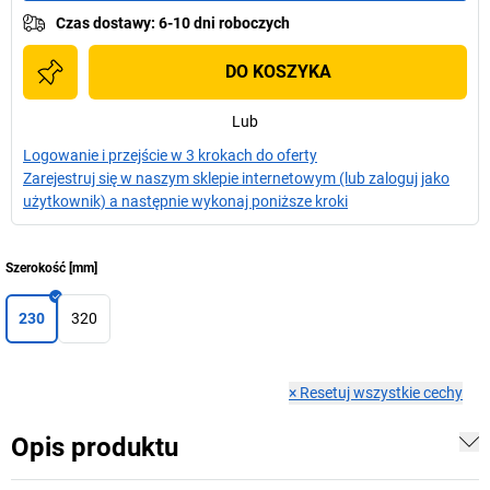
Czas dostawy
:
6-10 dni roboczych
DO KOSZYKA
Lub
Logowanie i przejście w 3 krokach do oferty
Zarejestruj się w naszym sklepie internetowym (lub zaloguj jako
użytkownik) a następnie wykonaj poniższe kroki
Szerokość
[
mm
]
230
320
×
Resetuj wszystkie cechy
Opis produktu