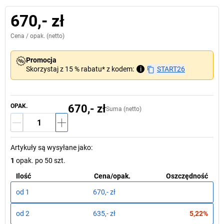
670,- zł
Cena /
opak.
(netto)
Promocja
Skorzystaj z 15 % rabatu* z kodem:
i
START26
OPAK.
670,- zł
Suma (netto)
Artykuły są wysyłane jako
:
1
opak. po 50 szt.
Ilość
Cena
/
opak.
Oszczędność
od
1
670,- zł
od
2
635,- zł
5,22%