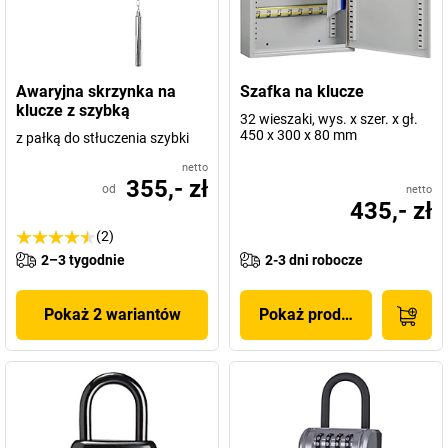
Awaryjna skrzynka na
Szafka na klucze
klucze z szybką
32 wieszaki, wys. x szer. x gł.
450 x 300 x 80 mm
z pałką do stłuczenia szybki
netto
355,- zł
od
netto
435,- zł
(2)
2–3 tygodnie
2-3 dni robocze
Pokaż 2 wariantów
Pokaż produkt