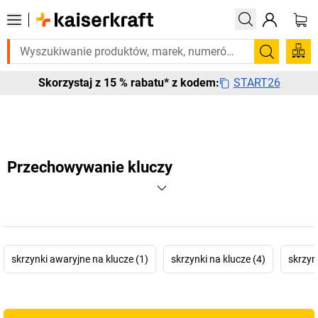
y w ciągu 2-3 dni roboczych. Sprawdź naszą ofertę z szybką dostawą tu
Szukaj
START26
Skorzystaj z 15 % rabatu* z kodem:
Przechowywanie kluczy
skrzynki awaryjne na klucze (1)
skrzynki na klucze (4)
skrzyn