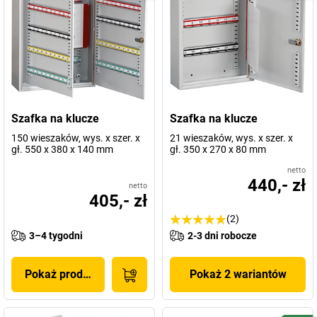
Szafka na klucze
Szafka na klucze
150 wieszaków, wys. x szer. x
21 wieszaków, wys. x szer. x
gł. 550 x 380 x 140 mm
gł. 350 x 270 x 80 mm
netto
440,- zł
netto
405,- zł
(2)
3–4 tygodni
2-3 dni robocze
Pokaż produkt
Pokaż 2 wariantów