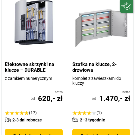
Efektowne skrzynki na
Szafka na klucze, 2-
klucze – DURABLE
drzwiowa
z zamkiem numerycznym
komplet z zawieszkami do
kluczy
netto
netto
620,- zł
1.470,- zł
od
od
(17)
(1)
2-3 dni robocze
2–3 tygodnie