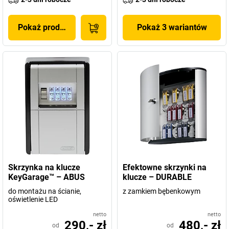
Pokaż produkt
Pokaż 3 wariantów
Skrzynka na klucze
Efektowne skrzynki na
KeyGarage™ – ABUS
klucze – DURABLE
do montażu na ścianie,
z zamkiem bębenkowym
oświetlenie LED
netto
netto
290,- zł
480,- zł
od
od