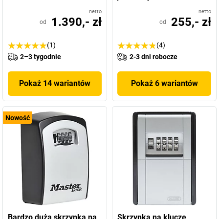
netto
netto
1.390,- zł
255,- zł
od
od
(1)
(4)
2–3 tygodnie
2-3 dni robocze
Pokaż 14 wariantów
Pokaż 6 wariantów
Nowość
Bardzo duża skrzynka na
Skrzynka na klucze