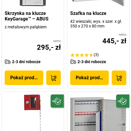
Skrzynka na klucze
Szafka na klucze
KeyGarage™ – ABUS
42 wieszaki, wys. x szer. x gł.
350 x 270 x 80 mm
z metalowym pałąkiem
netto
445,- zł
netto
295,- zł
(3)
2-3 dni robocze
2-3 dni robocze
Pokaż produkt
Pokaż produkt