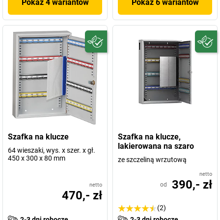
Pokaż 4 wariantów
Pokaż 6 wariantów
Szafka na klucze
Szafka na klucze,
lakierowana na szaro
64 wieszaki, wys. x szer. x gł.
450 x 300 x 80 mm
ze szczeliną wrzutową
netto
390,- zł
od
netto
470,- zł
(2)
2-3 dni robocze
2-3 dni robocze