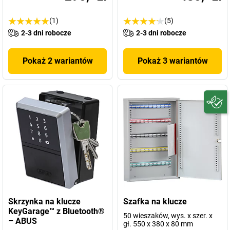
(1)
(5)
2-3 dni robocze
2-3 dni robocze
Pokaż 2 wariantów
Pokaż 3 wariantów
Skrzynka na klucze
Szafka na klucze
KeyGarage™ z Bluetooth®
50 wieszaków, wys. x szer. x
– ABUS
gł. 550 x 380 x 80 mm