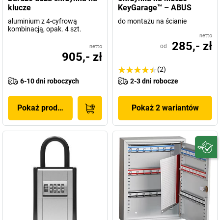
klucze
KeyGarage™ – ABUS
aluminium z 4-cyfrową
do montażu na ścianie
kombinacją, opak. 4 szt.
netto
285,- zł
od
netto
905,- zł
(2)
6-10 dni roboczych
2-3 dni robocze
Pokaż produkt
Pokaż 2 wariantów