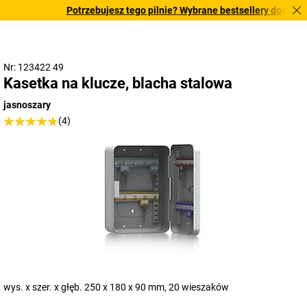
Potrzebujesz tego pilnie? Wybrane bestsellery dostarczam
Nr: 123422 49
Kasetka na klucze, blacha stalowa
jasnoszary
(4)
wys. x szer. x głęb. 250 x 180 x 90 mm, 20 wieszaków