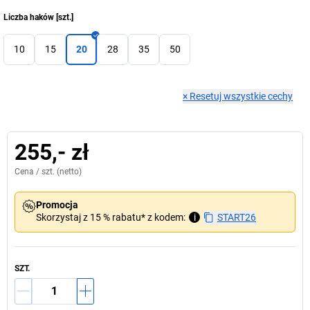
Liczba haków
[
szt.
]
10
15
20
28
35
50
×
Resetuj wszystkie cechy
255,- zł
Cena /
szt.
(netto)
Promocja
Skorzystaj z 15 % rabatu* z kodem:
i
START26
SZT.