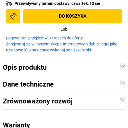
Przewidywany termin dostawy
:
czwartek, 13 sie
DO KOSZYKA
Lub
Logowanie i przejście w 3 krokach do oferty
Zarejestruj się w naszym sklepie internetowym (lub zaloguj jako
użytkownik) a następnie wykonaj poniższe kroki
Opis produktu
Dane techniczne
Zrównoważony rozwój
Warianty