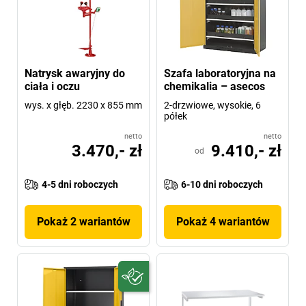
Natrysk awaryjny do
Szafa laboratoryjna na
ciała i oczu
chemikalia – asecos
wys. x głęb. 2230 x 855 mm
2-drzwiowe, wysokie, 6
półek
netto
netto
3.470,- zł
9.410,- zł
od
4-5 dni roboczych
6-10 dni roboczych
Pokaż 2 wariantów
Pokaż 4 wariantów