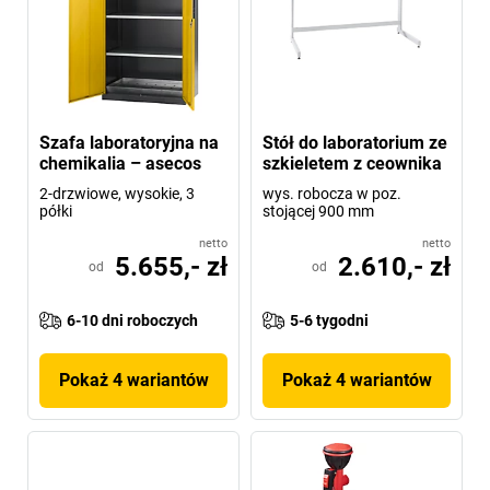
Szafa laboratoryjna na
Stół do laboratorium ze
chemikalia – asecos
szkieletem z ceownika
2-drzwiowe, wysokie, 3
wys. robocza w poz.
półki
stojącej 900 mm
netto
netto
5.655,- zł
2.610,- zł
od
od
6-10 dni roboczych
5-6 tygodni
Pokaż 4 wariantów
Pokaż 4 wariantów