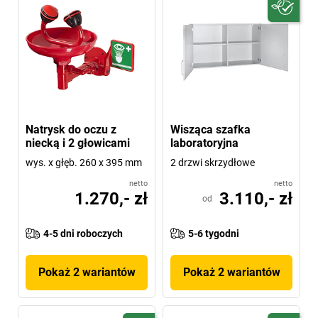
Natrysk do oczu z
Wisząca szafka
niecką i 2 głowicami
laboratoryjna
wys. x głęb. 260 x 395 mm
2 drzwi skrzydłowe
netto
netto
1.270,- zł
3.110,- zł
od
4-5 dni roboczych
5-6 tygodni
Pokaż 2 wariantów
Pokaż 2 wariantów