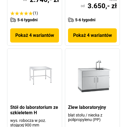
3.650,- zł
od
(1)
5-6 tygodni
5-6 tygodni
Pokaż 4 wariantów
Pokaż 4 wariantów
Stół do laboratorium ze
Zlew laboratoryjny
szkieletem H
blat stołu / niecka z
polipropylenu (PP)
wys. robocza w poz.
stojącej 900 mm