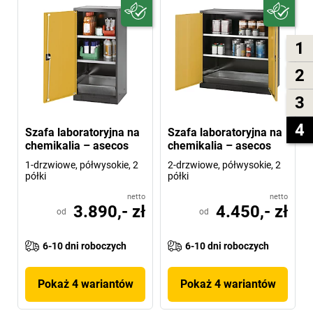
1
2
3
4
Szafa laboratoryjna na
Szafa laboratoryjna na
chemikalia – asecos
chemikalia – asecos
1-drzwiowe, półwysokie, 2
2-drzwiowe, półwysokie, 2
półki
półki
netto
netto
3.890,- zł
4.450,- zł
od
od
6-10 dni roboczych
6-10 dni roboczych
Pokaż 4 wariantów
Pokaż 4 wariantów