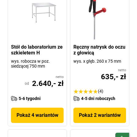
Stół do laboratorium ze
Ręczny natrysk do oczu
szkieletem H
z głowicą
wys. robocza w poz.
wys. x głęb. 260 x 75 mm
siedzącej 750 mm
netto
635,- zł
netto
2.640,- zł
od
(4)
5-6 tygodni
4-5 dni roboczych
Pokaż 4 wariantów
Pokaż 2 wariantów