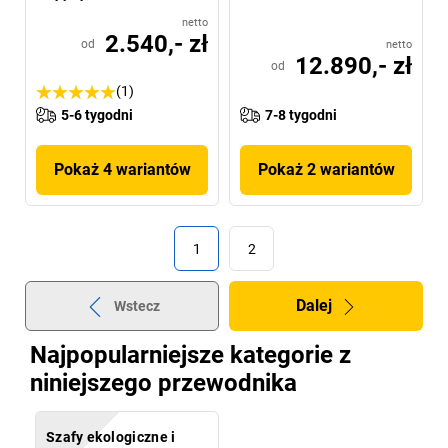
netto
2.540,- zł
od
netto
12.890,- zł
od
(1)
5-6 tygodni
7-8 tygodni
Pokaż 4 wariantów
Pokaż 2 wariantów
1
2
Dalej
Wstecz
Najpopularniejsze kategorie z
niniejszego przewodnika
Szafy ekologiczne i