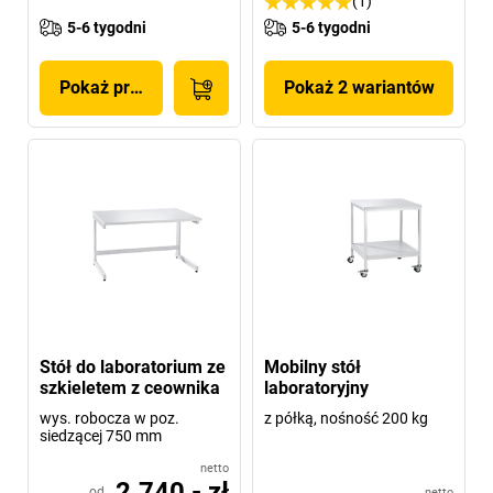
(1)
5-6 tygodni
5-6 tygodni
Pokaż produkt
Pokaż 2 wariantów
Stół do laboratorium ze
Mobilny stół
szkieletem z ceownika
laboratoryjny
wys. robocza w poz.
z półką, nośność 200 kg
siedzącej 750 mm
netto
2.740,- zł
od
netto