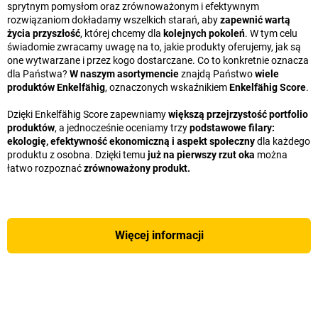
sprytnym pomysłom oraz zrównoważonym i efektywnym
rozwiązaniom dokładamy wszelkich starań, aby
zapewnić wartą
życia przyszłość
, której chcemy dla
kolejnych pokoleń
. W tym celu
świadomie zwracamy uwagę na to, jakie produkty oferujemy, jak są
one wytwarzane i przez kogo dostarczane. Co to konkretnie oznacza
dla Państwa?
W naszym asortymencie
znajdą Państwo
wiele
produktów Enkelfähig
, oznaczonych wskaźnikiem
Enkelfähig Score
.
Dzięki Enkelfähig Score zapewniamy
większą przejrzystość portfolio
produktów
, a jednocześnie oceniamy trzy
podstawowe filary:
ekologię, efektywność ekonomiczną i aspekt społeczny
dla każdego
produktu z osobna. Dzięki temu
już na pierwszy rzut oka
można
łatwo rozpoznać
zrównoważony produkt.
Więcej informacji