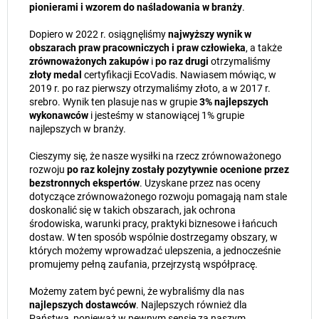
pionierami i wzorem do naśladowania w branży
.
Dopiero w 2022 r. osiągnęliśmy
najwyższy wynik w
obszarach praw pracowniczych i praw człowieka
, a także
zrównoważonych zakupów
i
po raz drugi
otrzymaliśmy
złoty medal
certyfikacji EcoVadis. Nawiasem mówiąc, w
2019 r. po raz pierwszy otrzymaliśmy złoto, a w 2017 r.
srebro. Wynik ten plasuje nas w grupie
3% najlepszych
wykonawców
i jesteśmy w stanowiącej 1% grupie
najlepszych w branży.
Cieszymy się, że nasze wysiłki na rzecz zrównoważonego
rozwoju
po raz kolejny zostały pozytywnie ocenione przez
bezstronnych ekspertów
. Uzyskane przez nas oceny
dotyczące zrównoważonego rozwoju pomagają nam stale
doskonalić się w takich obszarach, jak ochrona
środowiska, warunki pracy, praktyki biznesowe i łańcuch
dostaw. W ten sposób wspólnie dostrzegamy obszary, w
których możemy wprowadzać ulepszenia, a jednocześnie
promujemy pełną zaufania, przejrzystą współpracę.
Możemy zatem być pewni, że wybraliśmy dla nas
najlepszych dostawców
. Najlepszych również dla
Państwa, ponieważ w pewnym sensie za naszym