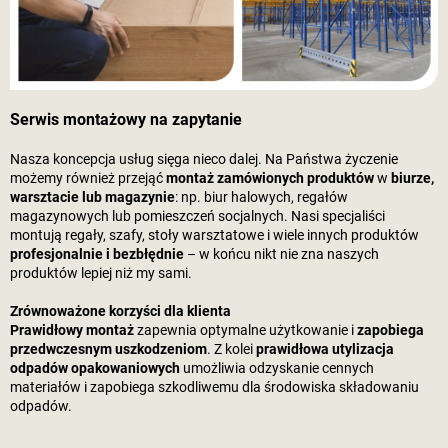
Serwis montażowy na zapytanie
Nasza koncepcja usług sięga nieco dalej. Na Państwa życzenie
możemy również przejąć
montaż zamówionych produktów
w
biurze,
warsztacie lub magazynie
: np. biur halowych, regałów
magazynowych lub pomieszczeń socjalnych. Nasi specjaliści
montują regały, szafy, stoły warsztatowe i wiele innych produktów
profesjonalnie i bezbłędnie
– w końcu nikt nie zna naszych
produktów lepiej niż my sami.
Zrównoważone korzyści dla klienta
Prawidłowy montaż
zapewnia optymalne użytkowanie i
zapobiega
przedwczesnym uszkodzeniom
. Z kolei
prawidłowa utylizacja
odpadów opakowaniowych
umożliwia odzyskanie cennych
materiałów i zapobiega szkodliwemu dla środowiska składowaniu
odpadów.