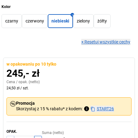
Kolor
czarny
czerwony
niebieski
zielony
żółty
×
Resetuj wszystkie cechy
w opakowaniu po 10 tylko
245,- zł
Cena /
opak.
(netto)
24,50 zł
/
szt.
Promocja
Skorzystaj z 15 % rabatu* z kodem:
i
START26
OPAK.
Suma (netto)