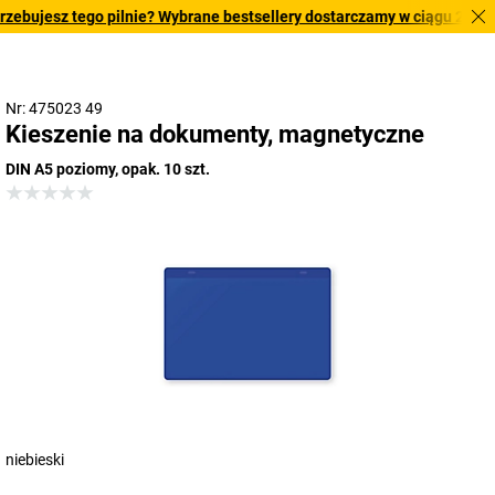
bujesz tego pilnie? Wybrane bestsellery dostarczamy w ciągu 2-3 dni r
Nr: 475023 49
Kieszenie na dokumenty, magnetyczne
DIN A5 poziomy, opak. 10 szt.
niebieski