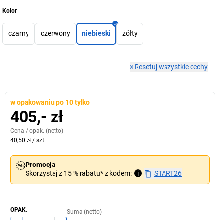
Kolor
czarny
czerwony
niebieski
żółty
×
Resetuj wszystkie cechy
w opakowaniu po 10 tylko
405,- zł
Cena /
opak.
(netto)
40,50 zł
/
szt.
Promocja
Skorzystaj z 15 % rabatu* z kodem:
i
START26
OPAK.
Suma (netto)