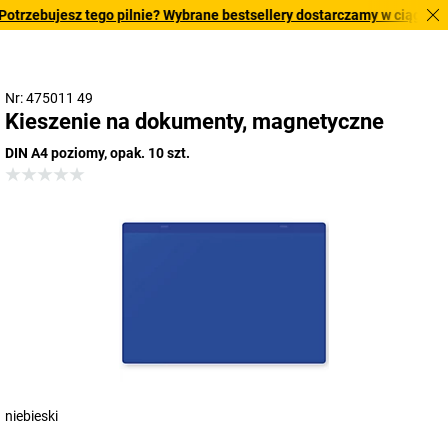
rzebujesz tego pilnie? Wybrane bestsellery dostarczamy w ciągu 2-3 d
Nr: 475011 49
Kieszenie na dokumenty, magnetyczne
DIN A4 poziomy, opak. 10 szt.
niebieski