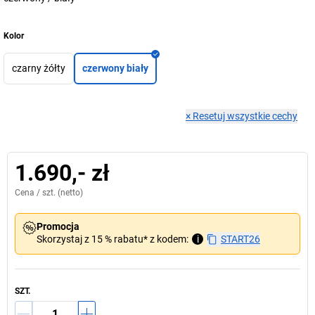
Kolor
czarny żółty
czerwony biały
×
Resetuj wszystkie cechy
1.690,- zł
Cena /
szt.
(netto)
Promocja
Skorzystaj z 15 % rabatu* z kodem:
i
START26
SZT.