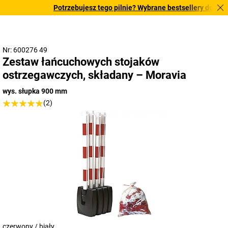
Potrzebujesz tego pilnie? Wybrane bestsellery dostarcza
Nr: 600276 49
Zestaw łańcuchowych stojaków
ostrzegawczych, składany – Moravia
wys. słupka 900 mm
(2)
czerwony / biały