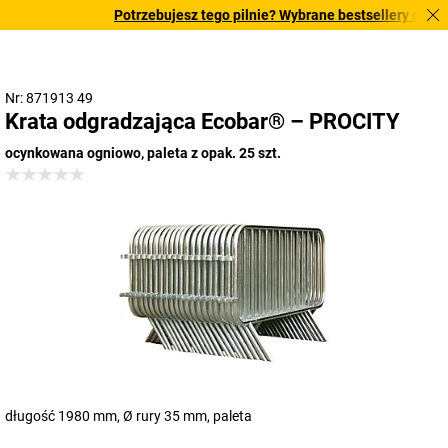
Potrzebujesz tego pilnie? Wybrane bestsellery dostarc
Nr: 871913 49
Krata odgradzająca Ecobar® – PROCITY
ocynkowana ogniowo, paleta z opak. 25 szt.
długość 1980 mm, Ø rury 35 mm
,
paleta