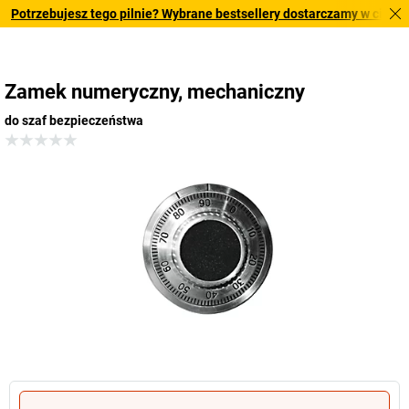
Potrzebujesz tego pilnie? Wybrane bestsellery dostarczamy w ciągu 2-3
Zamek numeryczny, mechaniczny
do szaf bezpieczeństwa