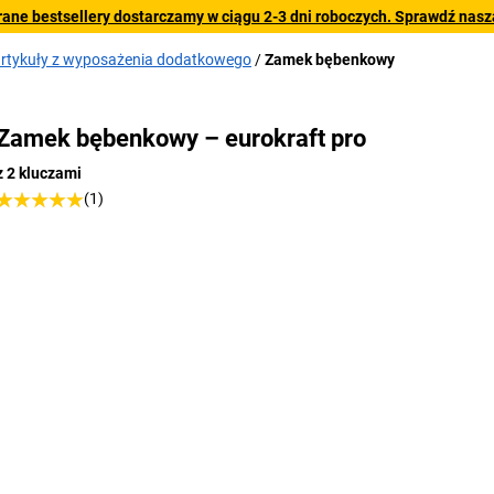
rane bestsellery dostarczamy w ciągu 2-3 dni roboczych. Sprawdź naszą
artykuły z wyposażenia dodatkowego
Zamek bębenkowy
Zamek bębenkowy – eurokraft pro
z 2 kluczami
(1)