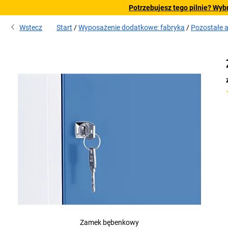
Potrzebujesz tego pilnie? Wyb
Wstecz
Start
Wyposażenie dodatkowe: fabryka
Pozostałe 
Zamek bębenkowy