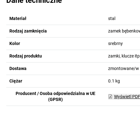
Dane techniczne
Materiał
stal
Rodzaj zamknięcia
zamek bębenkow
Kolor
srebrny
Rodzaj produktu
zamki, klucze itp
Dostawa
zmontowane/w 
Ciężar
0.1
kg
Producent / Osoba odpowiedzialna w UE
Wyświetl PD
(GPSR)