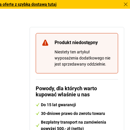
 ofertę z szybką dostawą tutaj
Produkt niedostępny
Niestety ten artykuł
wyposażenia dodatkowego nie
jest sprzedawany oddzielnie.
Powody, dla których warto
kupować właśnie u nas
Do 15 lat gwarancji
30-dniowe prawo do zwrotu towaru
Bezpłatny transport na zamówienia
Zamek bębenkowy
powyżej 500,- zł (netto)