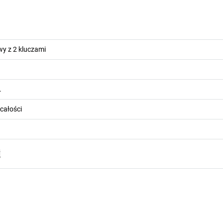
y z 2 kluczami
.
całości
F