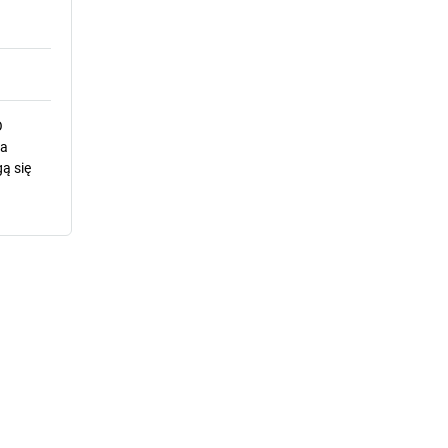
O
la
ą się