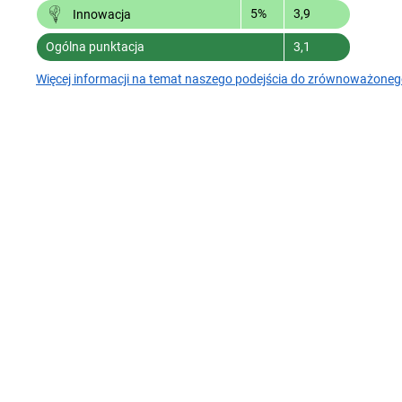
5%
3,9
Innowacja
Ogólna punktacja
3,1
Więcej informacji na temat naszego podejścia do zrównoważoneg