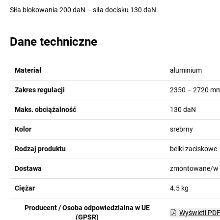
Siła blokowania 200 daN – siła docisku 130 daN.
Dane techniczne
Materiał
aluminium
Zakres regulacji
2350 – 2720
m
Maks. obciążalność
130
daN
Kolor
srebrny
Rodzaj produktu
belki zaciskowe
Dostawa
zmontowane/w 
Ciężar
4.5
kg
Producent / Osoba odpowiedzialna w UE
Wyświetl PD
(GPSR)