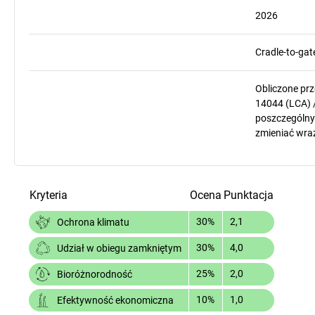
2026
Cradle-to-gat
Obliczone pr
14044 (LCA) 
poszczególnyc
zmieniać wra
Kryteria
Ocena
Punktacja
30%
2,1
Ochrona klimatu
30%
4,0
Udział w obiegu zamkniętym
25%
2,0
Bioróżnorodność
10%
1,0
Efektywność ekonomiczna