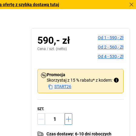
 ofertę z szybką dostawą tutaj
590,- zł
Od
1
-
590,- Zł
Od
2
-
560,- Zł
Cena /
szt.
(netto)
Od
4
-
530,- Zł
Promocja
Skorzystaj z 15 % rabatu* z kodem:
i
START26
SZT.
Czas dostawy
:
6-10 dni roboczych