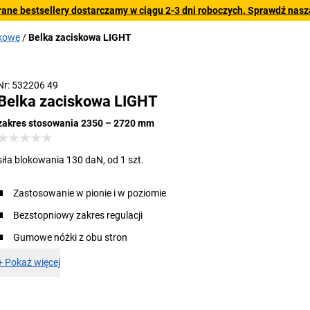
rane bestsellery dostarczamy w ciągu 2-3 dni roboczych. Sprawdź naszą
skowe
Belka zaciskowa LIGHT
Nr: 532206 49
Belka zaciskowa LIGHT
zakres stosowania 2350 – 2720 mm
siła blokowania 130 daN, od 1 szt.
Zastosowanie w pionie i w poziomie
Bezstopniowy zakres regulacji
Gumowe nóżki z obu stron
+
Pokaż więcej