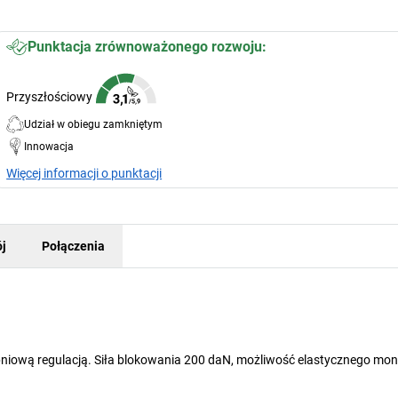
Punktacja zrównoważonego rozwoju:
Przyszłościowy
Udział w obiegu zamkniętym
Innowacja
Więcej informacji o punktacji
j
Połączenia
pniową regulacją. Siła blokowania 200 daN, możliwość elastycznego mo