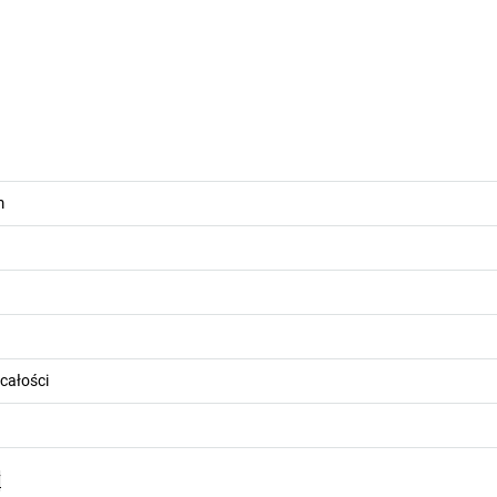
m
całości
F