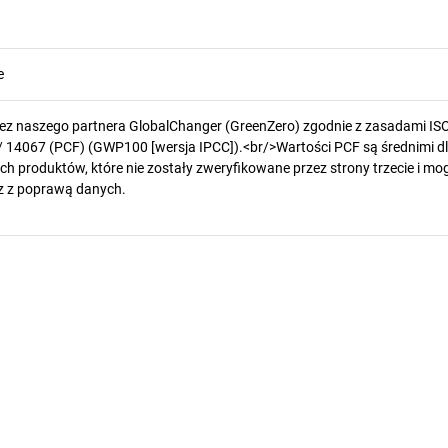
e
zez naszego partnera GlobalChanger (GreenZero) zgodnie z zasadami IS
/ 14067 (PCF) (GWP100 [wersja IPCC]).<br/>Wartości PCF są średnimi d
h produktów, które nie zostały zweryfikowane przez strony trzecie i mog
z z poprawą danych.