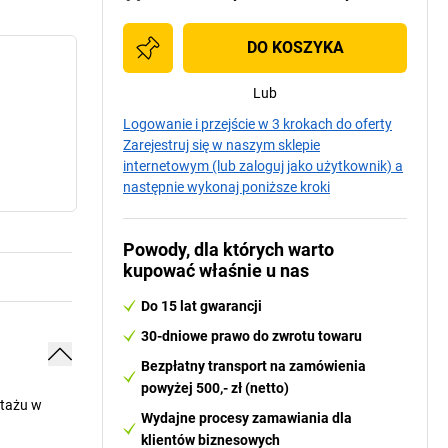
DO KOSZYKA
Lub
Logowanie i przejście w 3 krokach do oferty
Zarejestruj się w naszym sklepie
internetowym (lub zaloguj jako użytkownik) a
następnie wykonaj poniższe kroki
Powody, dla których warto
kupować właśnie u nas
Do 15 lat gwarancji
30-dniowe prawo do zwrotu towaru
Bezpłatny transport na zamówienia
powyżej 500,- zł (netto)
ntażu w
Wydajne procesy zamawiania dla
klientów biznesowych