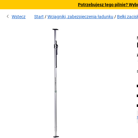
Potrzebujesz tego pilnie? Wyb
Wstecz
Start
Wciągniki, zabezpieczenia ładunku
Belki zaci