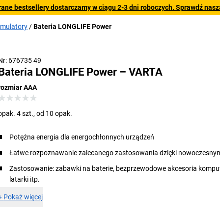
rane bestsellery dostarczamy w ciągu 2-3 dni roboczych. Sprawdź naszą
umulatory
Bateria LONGLIFE Power
Nr: 676735 49
Bateria LONGLIFE Power – VARTA
rozmiar AAA
opak. 4 szt., od 10 opak.
Potężna energia dla energochłonnych urządzeń
Łatwe rozpoznawanie zalecanego zastosowania dzięki nowoczesny
Zastosowanie: zabawki na baterie, bezprzewodowe akcesoria kompu
latarki itp.
+
Pokaż więcej