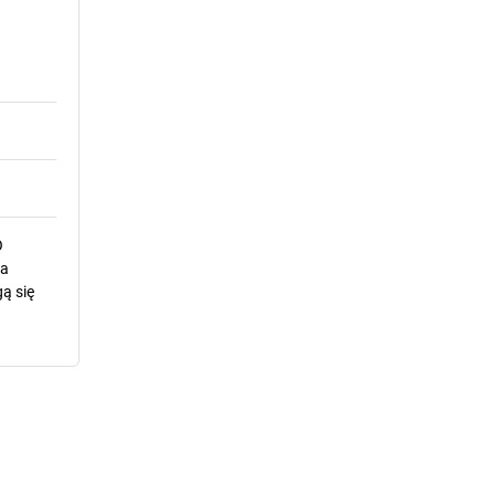
O
la
ą się