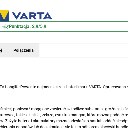
Punktacja: 2,9/5,9
j
Połączenia
ARTA Longlife Power to najmocniejsza z baterii marki VARTA. Opracowana 
śmieci, ponieważ mogą one zawierać szkodliwe substancje groźne dla ś
urowce, takie jak nikiel, żelazo, cynk lub mangan, które można poddać re
w. Zużyte baterie i akumulatory można odesłać do nas lub oddać nieodp
 zbierania odpadów lub do zajmującej się takim odbiorem placówki handlo