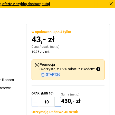
 ofertę z szybką dostawą tutaj
w opakowaniu po 4 tylko
43,- zł
Cena /
opak.
(netto)
10,75 zł
/
szt.
Promocja
Skorzystaj z 15 % rabatu* z kodem:
i
START26
m ikonom
terowe,
OPAK.
(MIN
10
)
Suma (netto)
430,- zł
Otrzymają Państwo 40 sztuk