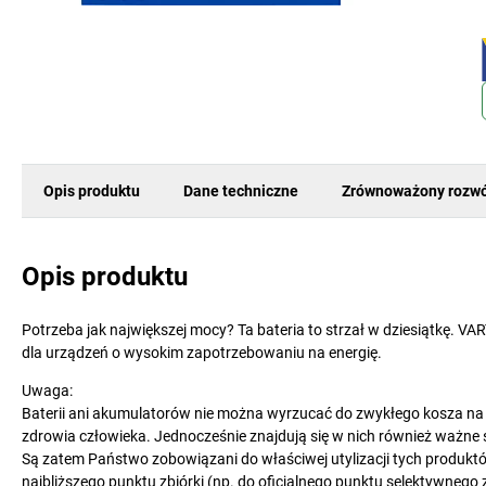
Opis produktu
Dane techniczne
Zrównoważony rozwó
Opis produktu
Potrzeba jak największej mocy? Ta bateria to strzał w dziesiątkę. V
dla urządzeń o wysokim zapotrzebowaniu na energię.
Uwaga:
Baterii ani akumulatorów nie można wyrzucać do zwykłego kosza na 
zdrowia człowieka. Jednocześnie znajdują się w nich również ważne s
Są zatem Państwo zobowiązani do właściwej utylizacji tych produktó
najbliższego punktu zbiórki (np. do oficjalnego punktu selektywnego