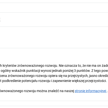
F
ch kryteriów zrównoważonego rozwoju. Nie oznacza to, że nie ma on ża
gólny wskaźnik punktacji wynosi jednak poniżej 3 punktów. Z tego pow
cena zrównoważonego rozwoju opiera się na przejrzystych, jasno okreś
 podkreślenie potencjału rozwoju i zapewnienie większej przejrzystości.
y zrównoważonego rozwoju można znaleźć na naszej
stronie informacyjnej
.