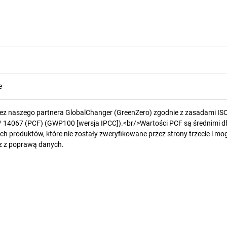
e
zez naszego partnera GlobalChanger (GreenZero) zgodnie z zasadami IS
/ 14067 (PCF) (GWP100 [wersja IPCC]).<br/>Wartości PCF są średnimi d
h produktów, które nie zostały zweryfikowane przez strony trzecie i mog
z z poprawą danych.