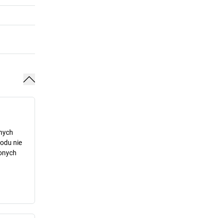
dnych
odu nie
lonych