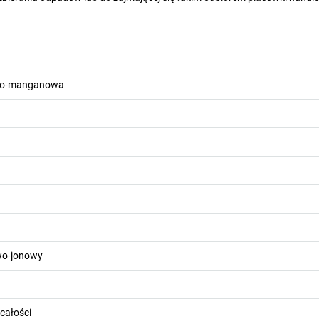
czno-manganowa
wo-jonowy
całości