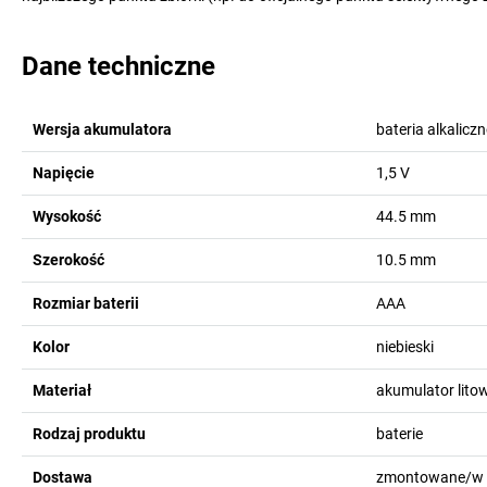
Dane techniczne
Wersja akumulatora
bateria alkali
Napięcie
1,5
V
Wysokość
44.5
mm
Szerokość
10.5
mm
Rozmiar baterii
AAA
Kolor
niebieski
Materiał
akumulator lito
Rodzaj produktu
baterie
Dostawa
zmontowane/w 