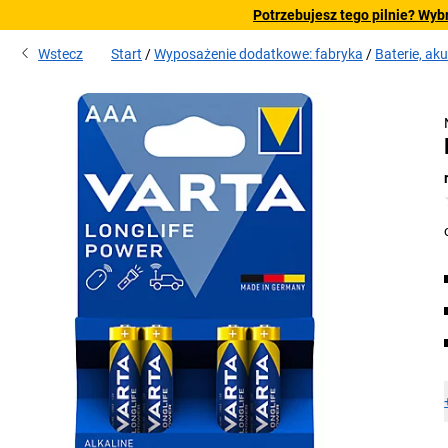
Potrzebujesz tego pilnie? Wyb
Wstecz
Start
Wyposażenie dodatkowe: fabryka
Baterie, ak