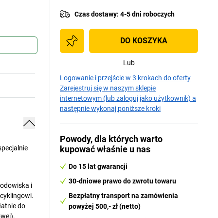
Czas dostawy
:
4-5 dni roboczych
DO KOSZYKA
Lub
Logowanie i przejście w 3 krokach do oferty
Zarejestruj się w naszym sklepie
internetowym (lub zaloguj jako użytkownik) a
następnie wykonaj poniższe kroki
Powody, dla których warto
specjalnie
kupować właśnie u nas
Do 15 lat gwarancji
30-dniowe prawo do zwrotu towaru
rodowiska i
cyklingowi.
Bezpłatny transport na zamówienia
łatnie do
powyżej 500,- zł (netto)
wej).