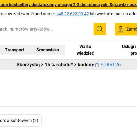
rane bestsellery dostarczamy w ciągu 2-3 dni roboczych. Sprawdź naszą
Prosimy zadzwonić pod numer
+48 22 623 03 42
lub wysłać e-mail na adr
Zamów
Szukaj
Warto
Usługi 
Transport
Środowisko
wiedzieć
pr
START26
Skorzystaj z 15 % rabatu* z kodem:
orów sufitowych (2)