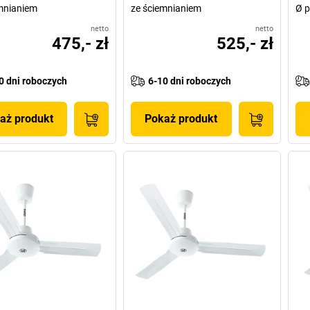
mnianiem
ze ściemnianiem
Ø p
netto
netto
475,- zł
525,- zł
0 dni roboczych
6-10 dni roboczych
aż produkt
Pokaż produkt