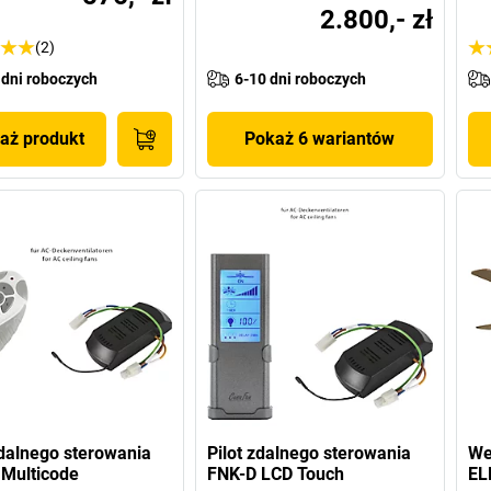
2.800,- zł
(2)
 dni roboczych
6-10 dni roboczych
aż produkt
Pokaż 6 wariantów
zdalnego sterowania
Pilot zdalnego sterowania
We
Multicode
FNK-D LCD Touch
EL