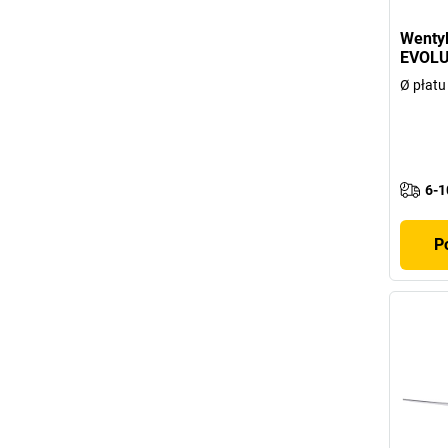
Wentyl
EVOLU
Ø płatu
6-1
P