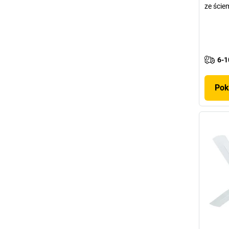
ze ście
6-1
Pok