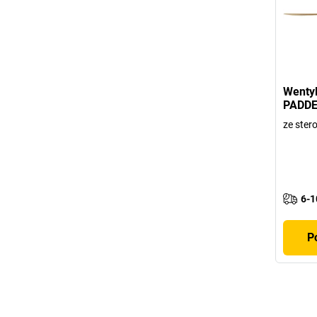
Wentyl
PADDE
ze ste
6-1
P