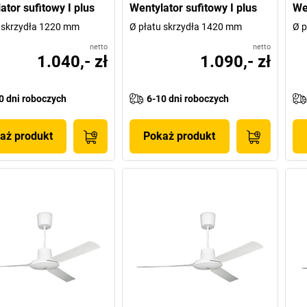
ator sufitowy I plus
Wentylator sufitowy I plus
We
 skrzydła 1220 mm
Ø płatu skrzydła 1420 mm
Ø p
netto
netto
1.040,- zł
1.090,- zł
0 dni roboczych
6-10 dni roboczych
aż produkt
Pokaż produkt