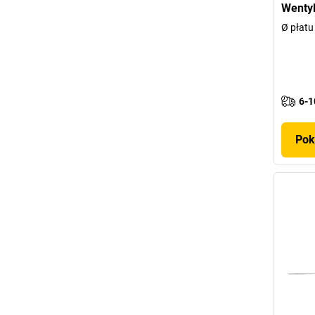
Wentyl
Ø płatu
6-1
Pok