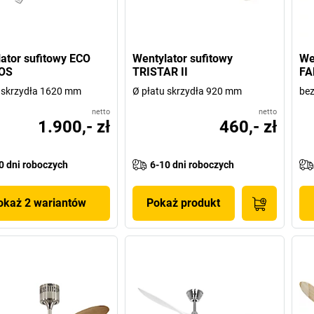
ator sufitowy ECO
Wentylator sufitowy
We
OS
TRISTAR II
FA
 skrzydła 1620 mm
Ø płatu skrzydła 920 mm
bez
netto
netto
1.900,- zł
460,- zł
0 dni roboczych
6-10 dni roboczych
okaż 2 wariantów
Pokaż produkt