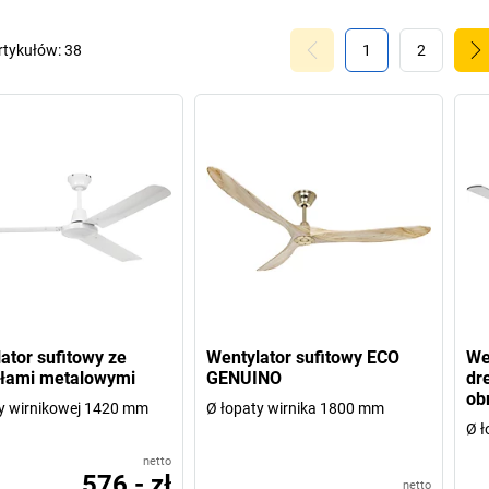
rtykułów:
38
1
2
ator sufitowy ze
Wentylator sufitowy ECO
We
dłami metalowymi
GENUINO
dr
ob
y wirnikowej 1420 mm
Ø łopaty wirnika 1800 mm
Ø ł
netto
576,- zł
netto