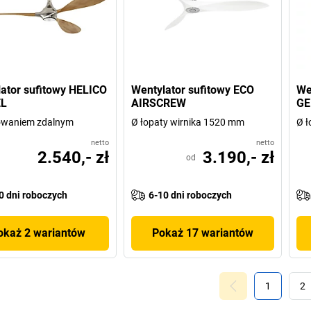
ator sufitowy HELICO
Wentylator sufitowy ECO
We
L
AIRSCREW
GE
rowaniem zdalnym
Ø łopaty wirnika 1520 mm
Ø ł
netto
netto
2.540,- zł
3.190,- zł
od
0 dni roboczych
6-10 dni roboczych
okaż 2 wariantów
Pokaż 17 wariantów
1
2