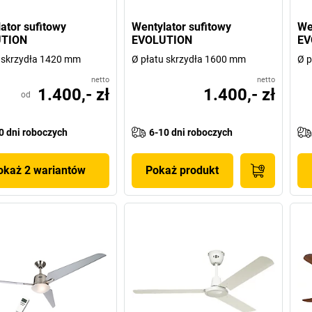
ator sufitowy
Wentylator sufitowy
We
TION
EVOLUTION
EV
 skrzydła 1420 mm
Ø płatu skrzydła 1600 mm
Ø p
netto
netto
1.400,- zł
1.400,- zł
od
0 dni roboczych
6-10 dni roboczych
okaż 2 wariantów
Pokaż produkt