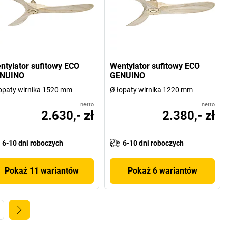
ntylator sufitowy ECO
Wentylator sufitowy ECO
NUINO
GENUINO
opaty wirnika 1520 mm
Ø łopaty wirnika 1220 mm
netto
netto
2.630,- zł
2.380,- zł
6-10 dni roboczych
6-10 dni roboczych
Pokaż 11 wariantów
Pokaż 6 wariantów