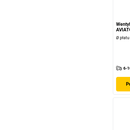
Wentyl
AVIAT
Ø płatu
6-1
P