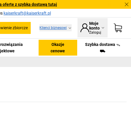
 ofertę z szybką dostawą tutaj
es
kaiserkraft@kaiserkraft.pl
Moje
ienie zbiorcze
Klienci biznesowi
konto
Zaloguj
i rozwiązania
Okazje
Szybka dostawa ᯓ
ojektowe
cenowe
⛟