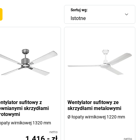
Sortuj wg:
Istotne
ntylator sufitowy z
Wentylator sufitowy ze
ewnianymi skrzydłami
skrzydłami metalowymi
rotowymi
Ø łopaty wirnikowej 1220 mm
opaty wirnikowej 1320 mm
netto
1.416,- zł
netto