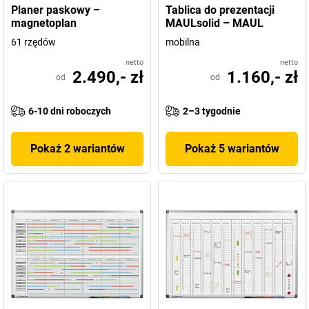
Planer paskowy –
Tablica do prezentacji
magnetoplan
MAULsolid – MAUL
61 rzędów
mobilna
netto
netto
2.490,- zł
1.160,- zł
od
od
6-10 dni roboczych
2–3 tygodnie
Pokaż 2 wariantów
Pokaż 5 wariantów