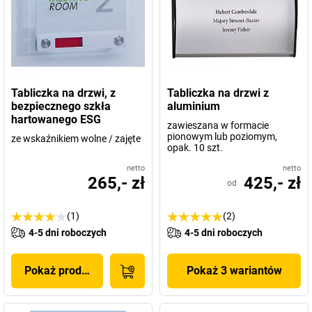
Tabliczka na drzwi, z
Tabliczka na drzwi z
bezpiecznego szkła
aluminium
hartowanego ESG
zawieszana w formacie
pionowym lub poziomym,
ze wskaźnikiem wolne / zajęte
opak. 10 szt.
netto
netto
265,- zł
425,- zł
od
(1)
(2)
4-5 dni roboczych
4-5 dni roboczych
Pokaż produkt
Pokaż 3 wariantów