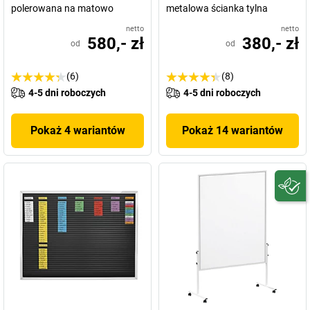
polerowana na matowo
metalowa ścianka tylna
netto
netto
580,- zł
380,- zł
od
od
(6)
(8)
4-5 dni roboczych
4-5 dni roboczych
Pokaż 4 wariantów
Pokaż 14 wariantów