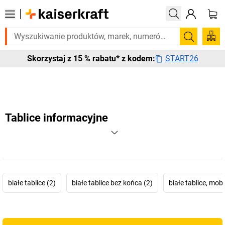
o pilnie? Wybrane bestsellery dostarczamy w ciągu 2-3 dni roboczych. 
Szukaj
START26
Skorzystaj z 15 % rabatu* z kodem:
Tablice informacyjne
białe tablice (2)
białe tablice bez końca (2)
białe tablice, mobi