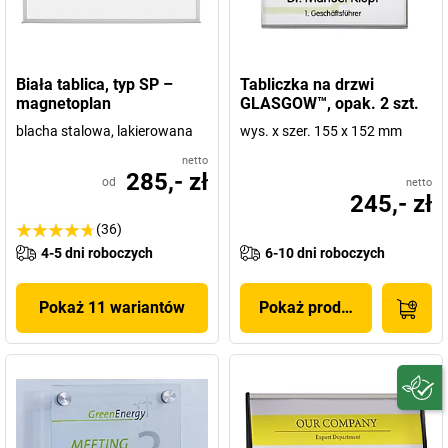
Biała tablica, typ SP –
Tabliczka na drzwi
magnetoplan
GLASGOW™, opak. 2 szt.
blacha stalowa, lakierowana
wys. x szer. 155 x 152 mm
netto
285,- zł
od
netto
245,- zł
(36)
4-5 dni roboczych
6-10 dni roboczych
Pokaż 11 wariantów
Pokaż produkt