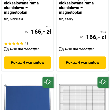
eloksalowana rama
eloksalowana rama
aluminiowa –
aluminiowa –
magnetoplan
magnetoplan
filc, niebieski
filc, szary
netto
166,- zł
od
netto
166,- zł
od
(1)
6-10 dni roboczych
6-10 dni roboczych
Pokaż 4 wariantów
Pokaż 4 wariantów