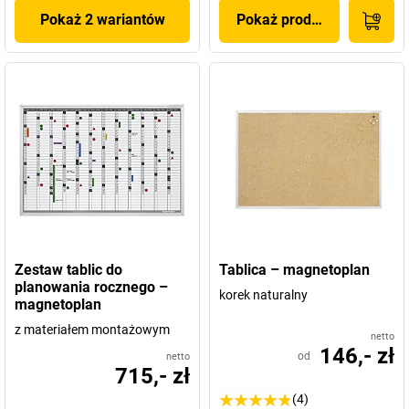
Pokaż 2 wariantów
Pokaż produkt
Zestaw tablic do
Tablica – magnetoplan
planowania rocznego –
korek naturalny
magnetoplan
z materiałem montażowym
netto
146,- zł
od
netto
715,- zł
(4)