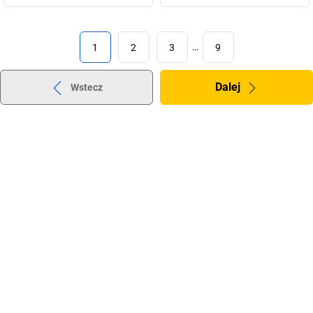
1
2
3
…
9
Dalej
Wstecz