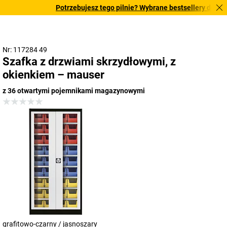
Potrzebujesz tego pilnie? Wybrane bestsellery dostarcz
Nr: 117284 49
Szafka z drzwiami skrzydłowymi, z
okienkiem – mauser
z 36 otwartymi pojemnikami magazynowymi
grafitowo-czarny / jasnoszary