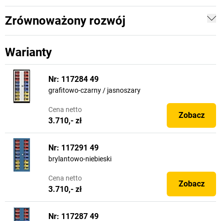
Zrównoważony rozwój
Warianty
Nr: 117284 49
grafitowo-czarny / jasnoszary
Cena
netto
Zobacz
3.710,- zł
Nr: 117291 49
brylantowo-niebieski
Cena
netto
Zobacz
3.710,- zł
Nr: 117287 49