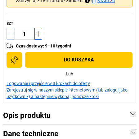
Skorzystaj z 15 % rabatu* z kodem:
i
START26
SZT.
Czas dostawy
:
9–10 tygodni
DO KOSZYKA
Lub
Logowanie i przejście w 3 krokach do oferty
Zarejestruj się w naszym sklepie internetowym (lub zaloguj jako
użytkownik) a następnie wykonaj poniższe kroki
Opis produktu
Dane techniczne