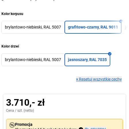
Kolor korpusu
brylantowo-niebieski, RAL 5007
grafitowo-czarny, RAL 9011
ja
Kolor drzwi
brylantowo-niebieski, RAL 5007
jasnoszary, RAL 7035
×
Resetuj wszystkie cechy
3.710,- zł
Cena /
szt.
(netto)
Promocja