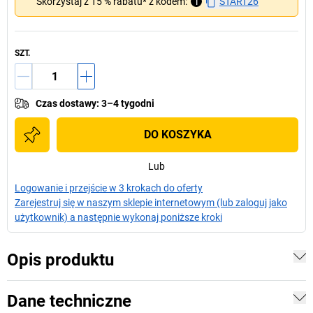
Skorzystaj z 15 % rabatu* z kodem:
i
START26
SZT.
Czas dostawy
:
3–4 tygodni
DO KOSZYKA
Lub
Logowanie i przejście w 3 krokach do oferty
Zarejestruj się w naszym sklepie internetowym (lub zaloguj jako
użytkownik) a następnie wykonaj poniższe kroki
Opis produktu
Dane techniczne