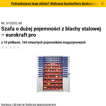
Potrzebujesz tego pilnie? Wybrane bestsellery dostarczamy w ciąg
Nr: 610202 49
Szafa o dużej pojemności z blachy stalowej
– eurokraft pro
z 10 półkami, 165 otwartych pojemników magazynowych
korpus i drzwi w kolorze jasnoszarym