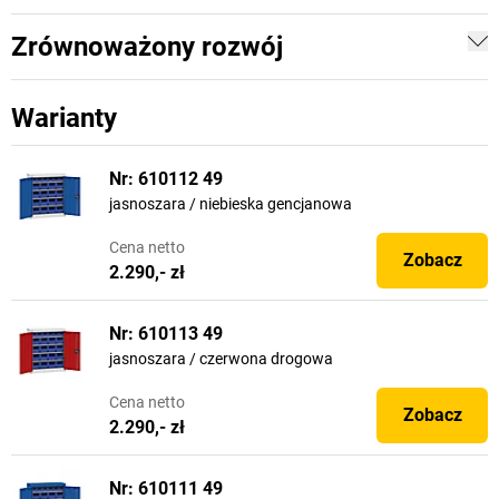
Zrównoważony rozwój
Warianty
Nr: 610112 49
jasnoszara / niebieska gencjanowa
Cena
netto
Zobacz
2.290,- zł
Nr: 610113 49
jasnoszara / czerwona drogowa
Cena
netto
Zobacz
2.290,- zł
Nr: 610111 49