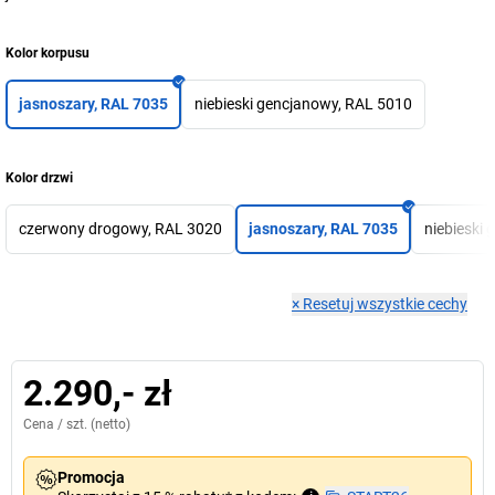
Kolor korpusu
jasnoszary, RAL 7035
niebieski gencjanowy, RAL 5010
Kolor drzwi
czerwony drogowy, RAL 3020
jasnoszary, RAL 7035
niebieski
×
Resetuj wszystkie cechy
2.290,- zł
Cena /
szt.
(netto)
Promocja