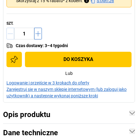
Skorzystaj z 15 % rabatu* z kodem:
i
START26
SZT.
Czas dostawy
:
3–4 tygodni
DO KOSZYKA
Lub
Logowanie i przejście w 3 krokach do oferty
Zarejestruj się w naszym sklepie internetowym (lub zaloguj jako
użytkownik) a następnie wykonaj poniższe kroki
Opis produktu
Dane techniczne