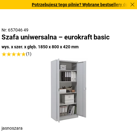
Potrzebujesz tego pilnie? Wybrane bestsellery dostarcz
Nr: 657046 49
Szafa uniwersalna – eurokraft basic
wys. x szer. x głęb. 1850 x 800 x 420 mm
(1)
jasnoszara