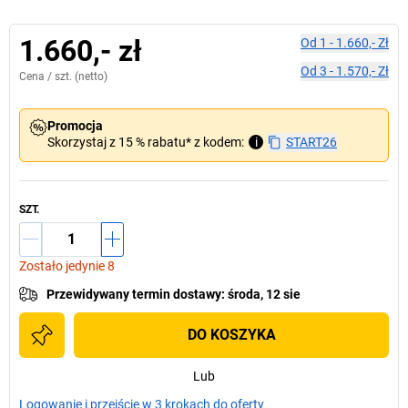
1.660,- zł
Od
1
-
1.660,- Zł
Od
3
-
1.570,- Zł
Cena /
szt.
(netto)
Promocja
Skorzystaj z 15 % rabatu* z kodem:
i
START26
SZT.
Zostało jedynie 8
Przewidywany termin dostawy
:
środa, 12 sie
DO KOSZYKA
Lub
Logowanie i przejście w 3 krokach do oferty