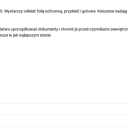
 Wystarczy odkleić folię ochronną, przykleić i gotowe. Kieszenie nadają 
o i łatwo uporządkować dokumenty i chronić je przed czynnikami zewnętrz
sze w jak najlepszym stanie.