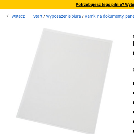
Potrzebujesz tego pilnie? Wyb
Wstecz
Start
Wyposażenie biura
Ramki na dokumenty, pane