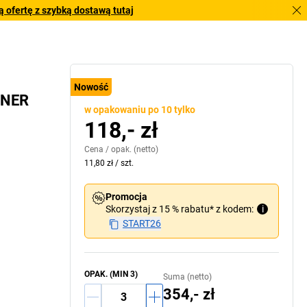
 ofertę z szybką dostawą tutaj
Nowość
HNER
w opakowaniu po 10 tylko
118,- zł
Cena /
opak.
(netto)
11,80 zł
/
szt.
Promocja
Skorzystaj z 15 % rabatu* z kodem:
i
START26
OPAK.
(MIN
3
)
Suma (netto)
354,- zł