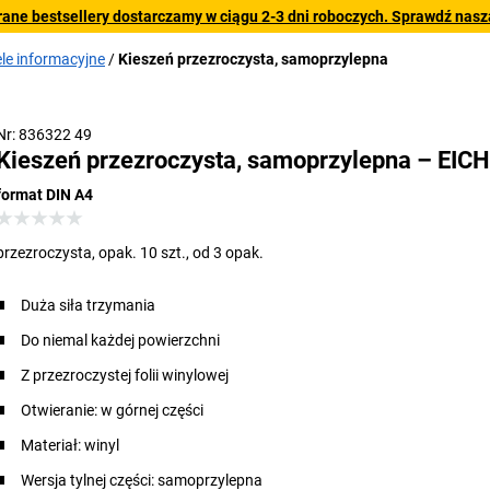
rane bestsellery dostarczamy w ciągu 2-3 dni roboczych. Sprawdź naszą
le informacyjne
Kieszeń przezroczysta, samoprzylepna
Nr: 836322 49
Kieszeń przezroczysta, samoprzylepna – EIC
format DIN A4
przezroczysta, opak. 10 szt., od 3 opak.
Duża siła trzymania
Do niemal każdej powierzchni
Z przezroczystej folii winylowej
Otwieranie: w górnej części
Materiał: winyl
Wersja tylnej części: samoprzylepna