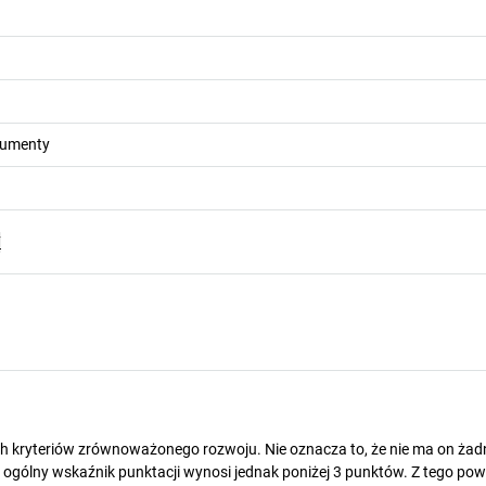
kumenty
F
ch kryteriów zrównoważonego rozwoju. Nie oznacza to, że nie ma on ża
gólny wskaźnik punktacji wynosi jednak poniżej 3 punktów. Z tego pow