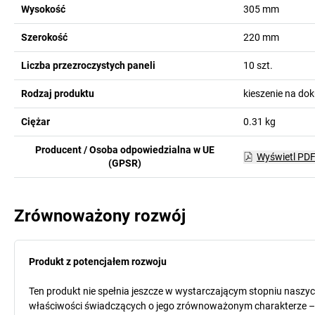
Wysokość
305
mm
Szerokość
220
mm
Liczba przezroczystych paneli
10
szt.
Rodzaj produktu
kieszenie na do
Ciężar
0.31
kg
Producent / Osoba odpowiedzialna w UE
Wyświetl PD
(GPSR)
Zrównoważony rozwój
Produkt z potencjałem rozwoju
Ten produkt nie spełnia jeszcze w wystarczającym stopniu naszy
właściwości świadczących o jego zrównoważonym charakterze – o