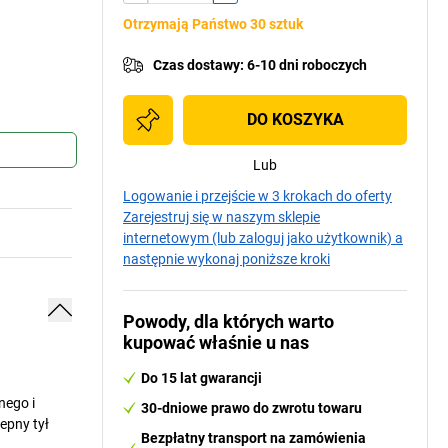
Otrzymają Państwo 30 sztuk
Czas dostawy
:
6-10 dni roboczych
DO KOSZYKA
Lub
Logowanie i przejście w 3 krokach do oferty
Zarejestruj się w naszym sklepie
internetowym (lub zaloguj jako użytkownik) a
następnie wykonaj poniższe kroki
Powody, dla których warto
kupować właśnie u nas
Do 15 lat gwarancji
nego i
30-dniowe prawo do zwrotu towaru
epny tył
Bezpłatny transport na zamówienia