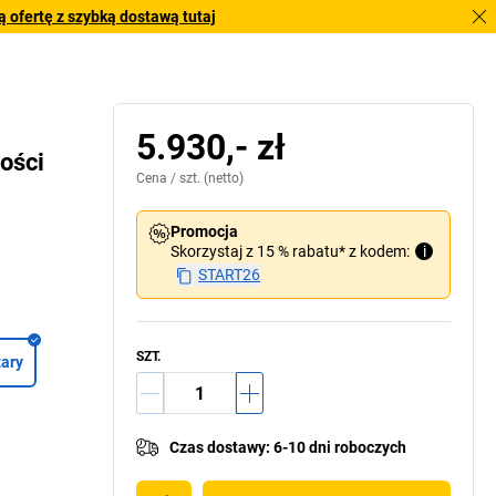
 ofertę z szybką dostawą tutaj
5.930,- zł
ości
Cena /
szt.
(netto)
Promocja
Skorzystaj z 15 % rabatu* z kodem:
i
START26
SZT.
zary
Czas dostawy
:
6-10 dni roboczych