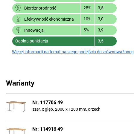
25%
3,5
Bioróżnorodność
10%
3,0
Efektywność ekonomiczna
5%
3,9
Innowacja
Ogólna punktacja
3,5
Więcej informacji na temat naszego podejścia do zrównoważoneg
Warianty
Nr: 117786 49
szer. x głęb. 2000 x 1200 mm, orzech
Nr: 114916 49