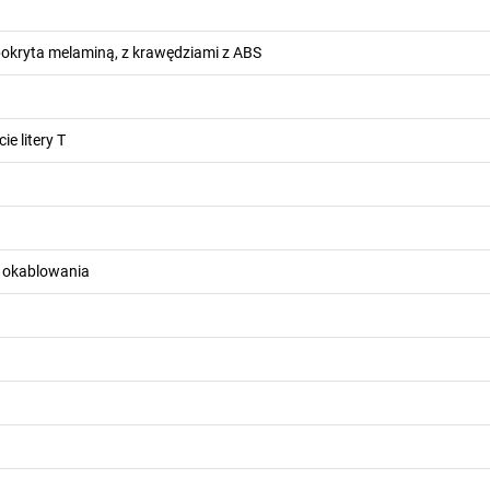
pokryta melaminą, z krawędziami z ABS
ie litery T
a okablowania