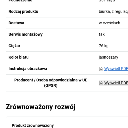
Podnoszenie
35
mm/s
Rodzaj produktu
biurka, z regula
Dostawa
w częściach
Serwis montażowy
tak
Ciężar
76
kg
Kolor blatu
jasnoszary
Instrukcja obrazkowa
Wyświetl PD
Producent / Osoba odpowiedzialna w UE
Wyświetl PD
(GPSR)
Zrównoważony rozwój
Produkt zrównoważony