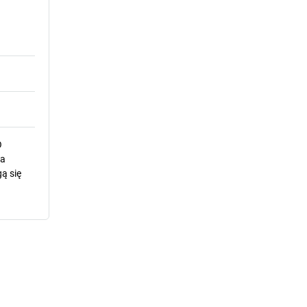
O
la
ą się