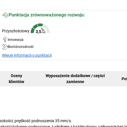
Punktacja zrównoważonego rozwoju:
Przyszłościowy
Innowacja
Bioróżnorodność
Więcej informacji o punktacji
Oceny
Wyposażenie dodatkowe / części
Po
klientów
zamienne
 wysokości, prędkość podnoszenia 35 mm/s.
akości kolumny podnoszące, z silnikiem z każdej strony, całkowicie bez 