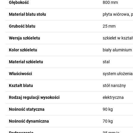
Głębokość
800
mm
Materiał blatu stołu
płyta wiórowa, 
Grubość blatu
25
mm
Wersja szkieletu
szkielet w kształc
Kolor szkieletu
biały aluminium
Materiał szkieletu
stal
Właściwości
system ułożeni
Kształt blatu
stół narożny
Rodzaj regulacji wysokości
elektryczna
Nośność statyczna
90
kg
Nośność dynamiczna
70
kg