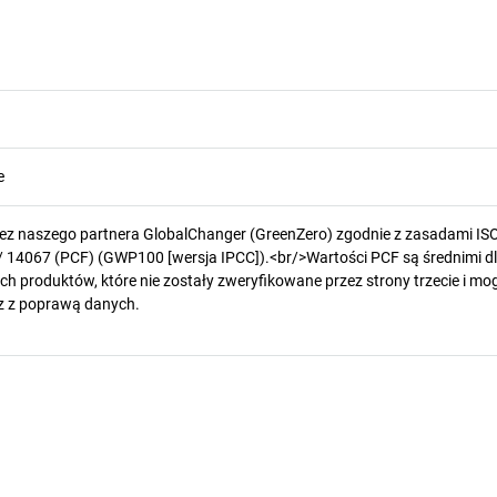
e
zez naszego partnera GlobalChanger (GreenZero) zgodnie z zasadami IS
/ 14067 (PCF) (GWP100 [wersja IPCC]).<br/>Wartości PCF są średnimi d
h produktów, które nie zostały zweryfikowane przez strony trzecie i mog
z z poprawą danych.