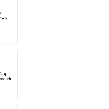
W
nych i
C są
potrzeb