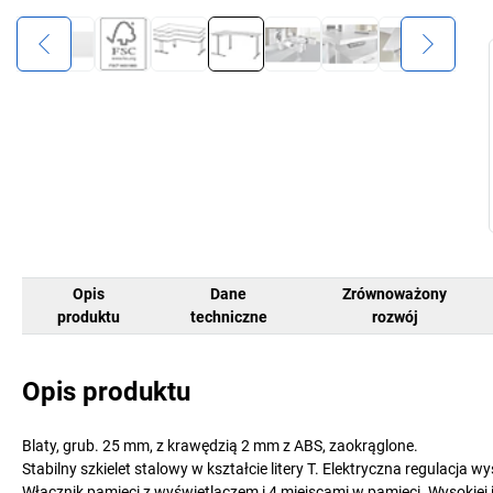
Opis
Dane
Zrównoważony
produktu
techniczne
rozwój
Opis produktu
Blaty, grub. 25 mm, z krawędzią 2 mm z ABS, zaokrąglone.
Stabilny szkielet stalowy w kształcie litery T. Elektryczna regulacja
Włącznik pamięci z wyświetlaczem i 4 miejscami w pamięci. Wysokiej j