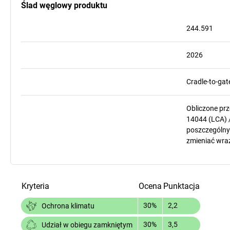
Ślad węglowy produktu
244.591
2026
Cradle-to-gat
Obliczone pr
14044 (LCA) 
poszczególnyc
zmieniać wra
Kryteria
Ocena
Punktacja
30%
2,2
Ochrona klimatu
30%
3,5
Udział w obiegu zamkniętym