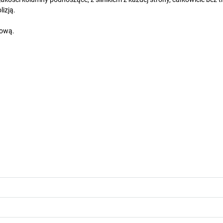
izją.
lową.