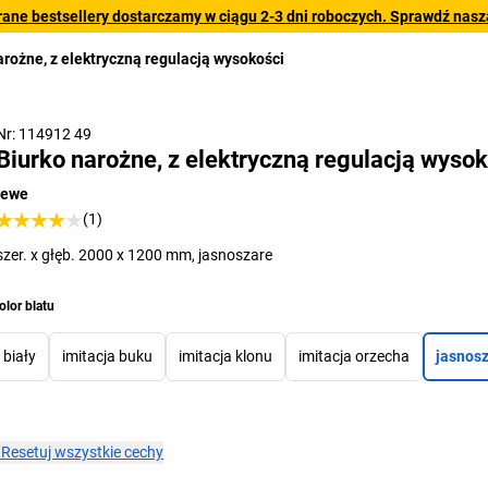
rane bestsellery dostarczamy w ciągu 2-3 dni roboczych. Sprawdź naszą
arożne, z elektryczną regulacją wysokości
Nr: 114912 49
Biurko narożne, z elektryczną regulacją wysok
lewe
(1)
szer. x głęb. 2000 x 1200 mm, jasnoszare
olor blatu
biały
imitacja buku
imitacja klonu
imitacja orzecha
jasnos
×
Resetuj wszystkie cechy