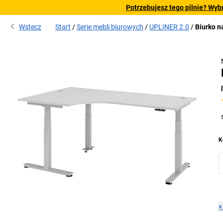
Potrzebujesz tego pilnie? Wyb
Wstecz
Start
Serie mebli biurowych
UPLINER 2.0
Biurko n
K