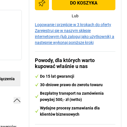
DO KOSZYKA
Lub
Logowanie i przejście w 3 krokach do oferty
Zarejestruj się w naszym sklepie
internetowym (lub zaloguj jako użytkownik) a
następnie wykonaj poniższe kroki
Powody, dla których warto
kupować właśnie u nas
Do 15 lat gwarancji
łączenia
30-dniowe prawo do zwrotu towaru
Bezpłatny transport na zamówienia
powyżej 500,- zł (netto)
Wydajne procesy zamawiania dla
klientów biznesowych
trawersów.