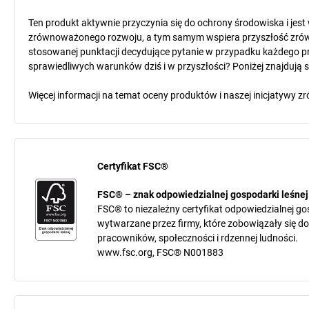
Ten produkt aktywnie przyczynia się do ochrony środowiska i jes
zrównoważonego rozwoju, a tym samym wspiera przyszłość zró
stosowanej punktacji decydujące pytanie w przypadku każdego pr
sprawiedliwych warunków dziś i w przyszłości? Poniżej znajdują 
Więcej informacji na temat oceny produktów i naszej inicjatyw
Certyfikat FSC®
FSC® – znak odpowiedzialnej gospodarki leśnej
FSC® to niezależny certyfikat odpowiedzialnej go
wytwarzane przez firmy, które zobowiązały się d
pracowników, społeczności i rdzennej ludności.
www.fsc.org, FSC® N001883