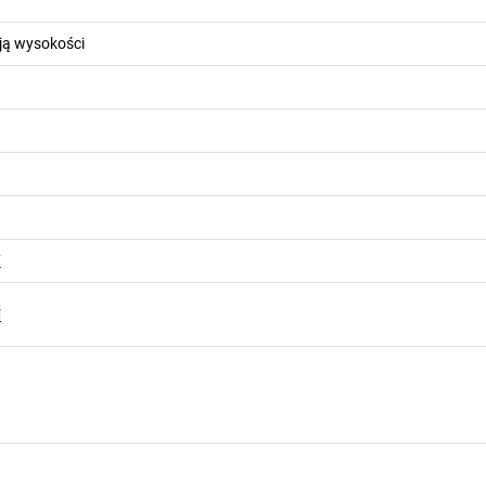
cją wysokości
F
F