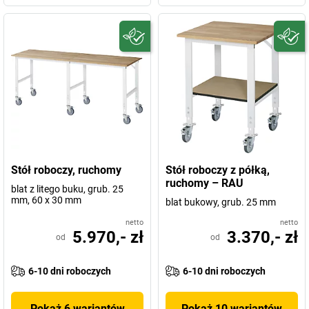
Stół roboczy, ruchomy
Stół roboczy z półką,
ruchomy – RAU
blat z litego buku, grub. 25
mm, 60 x 30 mm
blat bukowy, grub. 25 mm
netto
netto
5.970,- zł
3.370,- zł
od
od
6-10 dni roboczych
6-10 dni roboczych
Pokaż 6 wariantów
Pokaż 10 wariantów