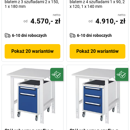
blatem z 3 szufladami 2 x 150,
blatem z 4 szufladami 1 x 90, 2
1 x 180 mm
x 120, 1 x 140 mm
netto
netto
4.570,- zł
4.910,- zł
od
od
6-10 dni roboczych
6-10 dni roboczych
Pokaż 20 wariantów
Pokaż 20 wariantów