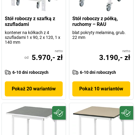
Stół roboczy z szafką z
Stół roboczy z półką,
szufladami
ruchomy – RAU
kontener na kółkach z 4
blat pokryty melaminą, grub.
szufladami 1 x 90, 2 x 120, 1 x
22 mm
140 mm
netto
netto
5.970,- zł
3.190,- zł
od
6-10 dni roboczych
6-10 dni roboczych
Pokaż 20 wariantów
Pokaż 10 wariantów