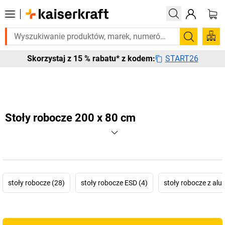
o pilnie? Wybrane bestsellery dostarczamy w ciągu 2-3 dni roboczych. 
Szukaj
START26
Skorzystaj z 15 % rabatu* z kodem:
Stoły robocze 200 x 80 cm
stoły robocze (28)
stoły robocze ESD (4)
stoły robocze z alu