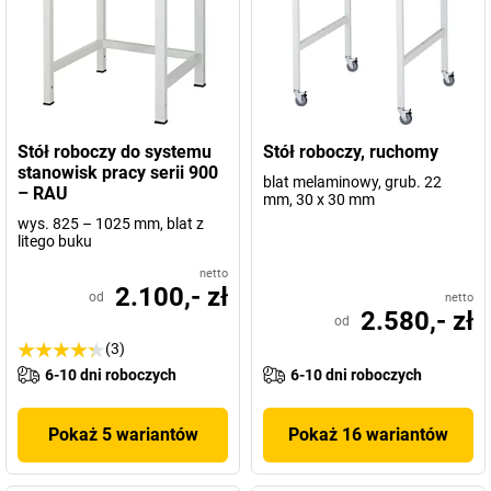
Stół roboczy do systemu
Stół roboczy, ruchomy
stanowisk pracy serii 900
blat melaminowy, grub. 22
– RAU
mm, 30 x 30 mm
wys. 825 – 1025 mm, blat z
litego buku
netto
2.100,- zł
od
netto
2.580,- zł
od
(3)
6-10 dni roboczych
6-10 dni roboczych
Pokaż 5 wariantów
Pokaż 16 wariantów