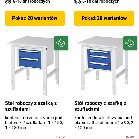
6-10 dni roboczych
6-10 dni roboczych
Pokaż 20 wariantów
Pokaż 20 wariantów
Stół roboczy z szafką z
Stół roboczy z szafką z
szufladami
szufladami
kontener do wbudowania pod
kontener do wbudowania pod
blatem z 2 szufladami 1 x 150,
blatem z 3 szufladami 1 x 90, 2
1 x 180 mm
x 120 mm
netto
netto