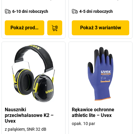
6-10 dni roboczych
4-5 dni roboczych
Pokaż produkt
Pokaż 3 wariantów
Nauszniki
Rękawice ochronne
przeciwhałasowe K2 –
athletic lite – Uvex
Uvex
opak. 10 par
z pałąkiem, SNR 32 dB