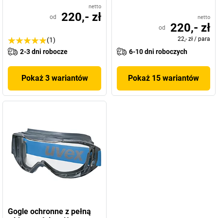
netto
220,- zł
od
netto
220,- zł
od
22,- zł
/
para
(1)
2-3 dni robocze
6-10 dni roboczych
Pokaż 3 wariantów
Pokaż 15 wariantów
Gogle ochronne z pełną