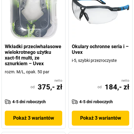
Wkładki przeciwhałasowe
Okulary ochronne seria i –
wielokrotnego użytku
Uvex
xact-fit multi, ze
i-5, szybki przezroczyste
sznurkiem – Uvex
rozm. M/L, opak. 50 par
netto
netto
375,- zł
184,- zł
od
od
4-5 dni roboczych
4-5 dni roboczych
Pokaż 3 wariantów
Pokaż 3 wariantów