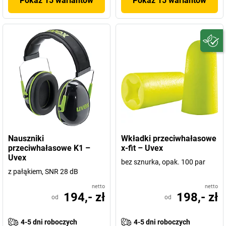
Pokaż 15 wariantów
Pokaż 15 wariantów
Nauszniki
Wkładki przeciwhałasowe
przeciwhałasowe K1 –
x-fit – Uvex
Uvex
bez sznurka, opak. 100 par
z pałąkiem, SNR 28 dB
netto
netto
194,- zł
198,- zł
od
od
4-5 dni roboczych
4-5 dni roboczych