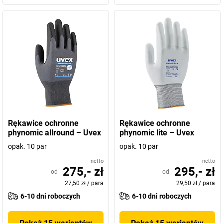
Rękawice ochronne
Rękawice ochronne
phynomic allround – Uvex
phynomic lite – Uvex
opak. 10 par
opak. 10 par
netto
netto
275,- zł
295,- zł
od
od
27,50 zł
/
para
29,50 zł
/
para
6-10 dni roboczych
6-10 dni roboczych