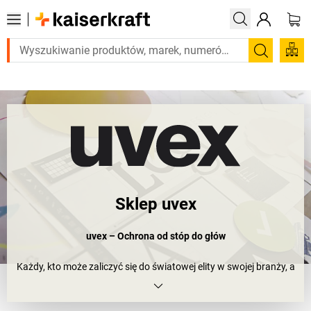
z tego pilnie? Wybrane bestsellery dostarczamy w ciągu 2-3 dni roboc
Szukaj
Sklep uvex
uvex – Ochrona od stóp do głów
Każdy, kto może zaliczyć się do światowej elity w swojej branży, a
w niektórych dziedzinach jest nawet liderem rynku, z pewnością
zna się na tym, co robi. Tak jest w przypadku firmy uvex.