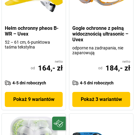
wykonane z najwyższej klasy materiałów. Wyróżniają się również
doskonałą ergonomią, zapewniają swobodę ruchów, stabilność i
elastyczność. Bez względu na to, jak wysokim wymaganiom
muszą sprostać.
Hełm ochronny pheos B-
Gogle ochronne z pełną
WR – Uvex
widocznością ultrasonic –
Marka uvex oznacza bezpieczeństwo pracy made in Germany,
Uvex
52 – 61 cm, 6-punktowa
podlegające ścisłej certyfikacji i wielokrotnym kontrolom. Tylko w
taśma tekstylna
odporne na zadrapania, nie
ten sposób produkty mogą spełniać wewnętrzny standard jakości
zaparowują
„Made in uvex“.
netto
netto
164,- zł
184,- zł
od
od
4-5 dni roboczych
4-5 dni roboczych
Pokaż 9 wariantów
Pokaż 3 wariantów