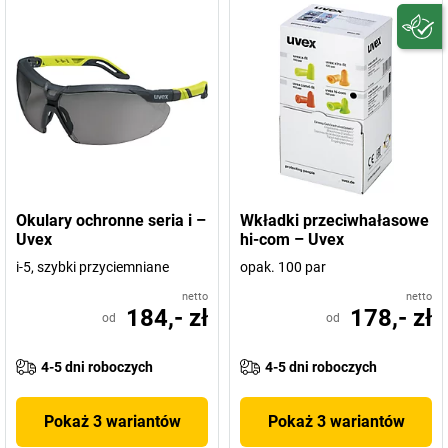
Okulary ochronne seria i –
Wkładki przeciwhałasowe
Uvex
hi-com – Uvex
i-5, szybki przyciemniane
opak. 100 par
netto
netto
184,- zł
178,- zł
od
od
4-5 dni roboczych
4-5 dni roboczych
Pokaż 3 wariantów
Pokaż 3 wariantów