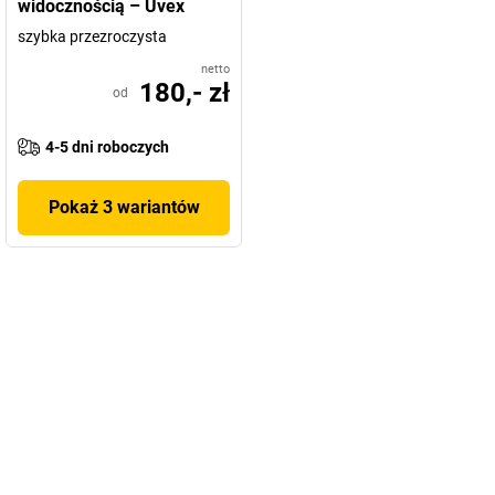
widocznością – Uvex
szybka przezroczysta
netto
180,- zł
od
4-5 dni roboczych
Pokaż 3 wariantów