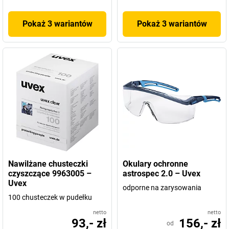
Pokaż 3 wariantów
Pokaż 3 wariantów
Nawilżane chusteczki
Okulary ochronne
czyszczące 9963005 –
astrospec 2.0 – Uvex
Uvex
odporne na zarysowania
100 chusteczek w pudełku
netto
netto
93,- zł
156,- zł
od