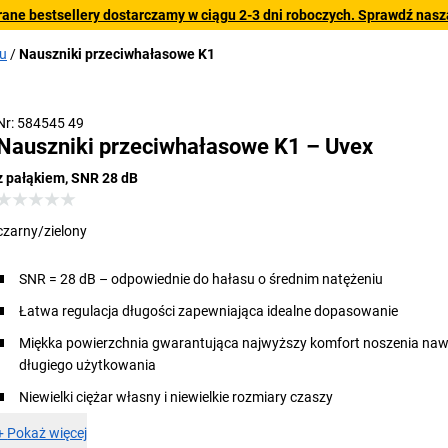
rane bestsellery dostarczamy w ciągu 2-3 dni roboczych. Sprawdź naszą
u
Nauszniki przeciwhałasowe K1
Nr: 584545 49
Nauszniki przeciwhałasowe K1 – Uvex
z pałąkiem, SNR 28 dB
czarny/zielony
SNR = 28 dB – odpowiednie do hałasu o średnim natężeniu
Łatwa regulacja długości zapewniająca idealne dopasowanie
Miękka powierzchnia gwarantująca najwyższy komfort noszenia na
długiego użytkowania
Niewielki ciężar własny i niewielkie rozmiary czaszy
+
Pokaż więcej