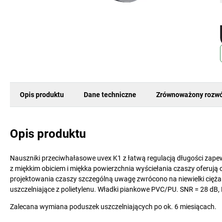
Opis produktu
Dane techniczne
Zrównoważony rozwó
Opis produktu
Nauszniki przeciwhałasowe uvex K1 z łatwą regulacją długości zap
z miękkim obiciem i miękka powierzchnia wyściełania czaszy oferuj
projektowania czaszy szczególną uwagę zwrócono na niewielki cięża
uszczelniające z polietylenu. Władki piankowe PVC/PU. SNR = 28 dB, H
Zalecana wymiana poduszek uszczelniających po ok. 6 miesiącach.