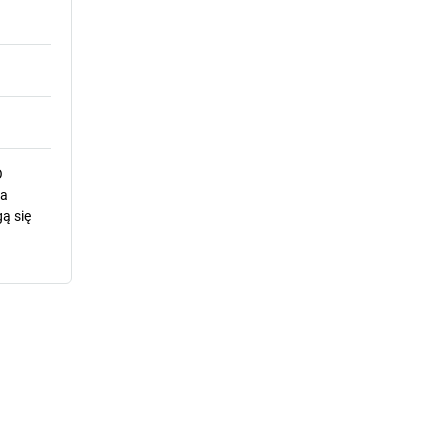
O
la
ą się