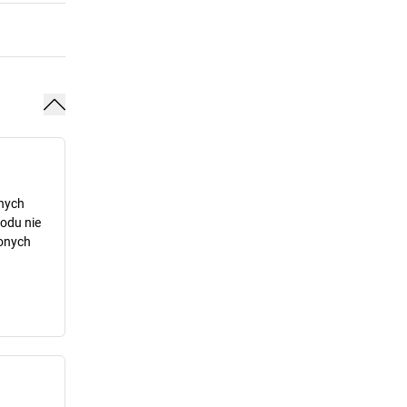
dnych
odu nie
lonych