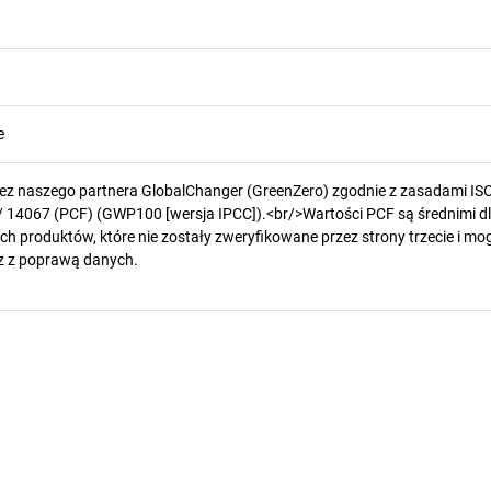
e
zez naszego partnera GlobalChanger (GreenZero) zgodnie z zasadami IS
/ 14067 (PCF) (GWP100 [wersja IPCC]).<br/>Wartości PCF są średnimi d
h produktów, które nie zostały zweryfikowane przez strony trzecie i mog
z z poprawą danych.