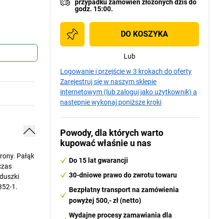
przypadku
zamówień złożonych dziś do
godz. 15:00.
DO KOSZYKA
Lub
Logowanie i przejście w 3 krokach do oferty
Zarejestruj się w naszym sklepie
internetowym (lub zaloguj jako użytkownik) a
następnie wykonaj poniższe kroki
Powody, dla których warto
kupować właśnie u nas
rony. Pałąk
Do 15 lat gwarancji
czas
30-dniowe prawo do zwrotu towaru
duszki
352-1.
Bezpłatny transport na zamówienia
powyżej 500,- zł (netto)
Wydajne procesy zamawiania dla