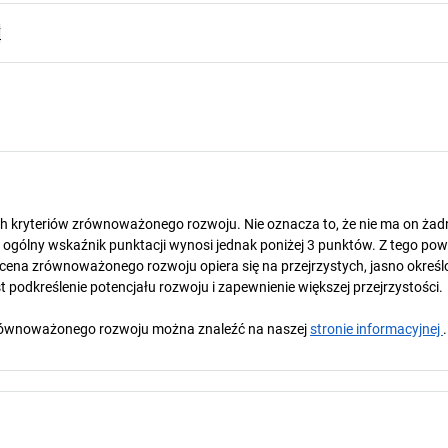
F
ch kryteriów zrównoważonego rozwoju. Nie oznacza to, że nie ma on ża
gólny wskaźnik punktacji wynosi jednak poniżej 3 punktów. Z tego pow
cena zrównoważonego rozwoju opiera się na przejrzystych, jasno okreś
 podkreślenie potencjału rozwoju i zapewnienie większej przejrzystości.
y zrównoważonego rozwoju można znaleźć na naszej
stronie informacyjnej
.