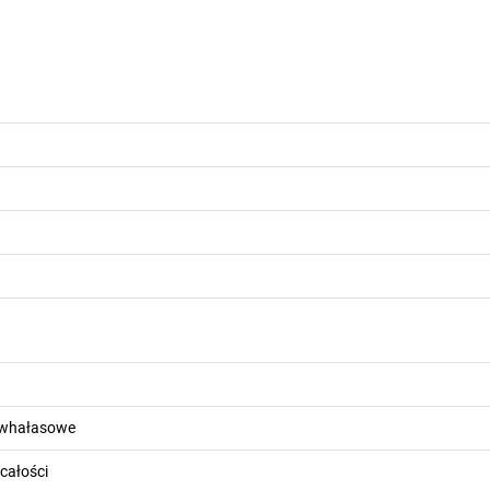
ciwhałasowe
całości