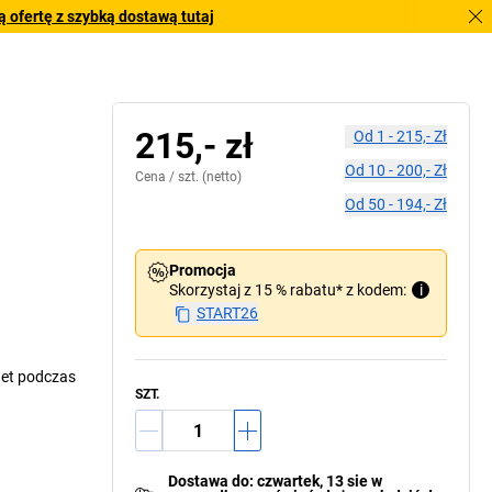
 ofertę z szybką dostawą tutaj
215,- zł
Od
1
-
215,- Zł
Od
10
-
200,- Zł
Cena /
szt.
(netto)
Od
50
-
194,- Zł
Promocja
Skorzystaj z 15 % rabatu* z kodem:
i
START26
wet podczas
SZT.
Dostawa do
:
czwartek, 13 sie
w