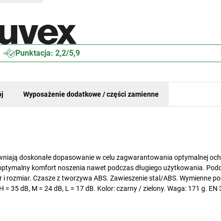
Punktacja: 2,2/5,9
j
Wyposażenie dodatkowe / części zamienne
ewniają doskonałe dopasowanie w celu zagwarantowania optymalnej och
ą optymalny komfort noszenia nawet podczas długiego użytkowania. Pod
r i rozmiar. Czasze z tworzywa ABS. Zawieszenie stal/ABS. Wymienne po
 = 35 dB, M = 24 dB, L = 17 dB. Kolor: czarny / zielony. Waga: 171 g. EN 