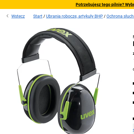
Potrzebujesz tego pilnie? Wyb
Wstecz
Start
Ubrania robocze, artykuły BHP
Ochrona słuch