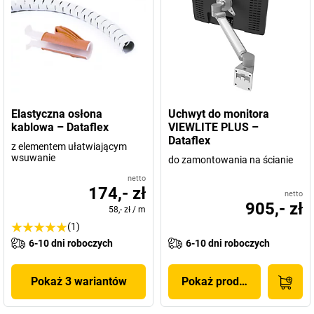
Elastyczna osłona
Uchwyt do monitora
kablowa – Dataflex
VIEWLITE PLUS –
Dataflex
z elementem ułatwiającym
wsuwanie
do zamontowania na ścianie
netto
174,- zł
netto
905,- zł
58,- zł
/
m
(1)
6-10 dni roboczych
6-10 dni roboczych
Pokaż 3 wariantów
Pokaż produkt