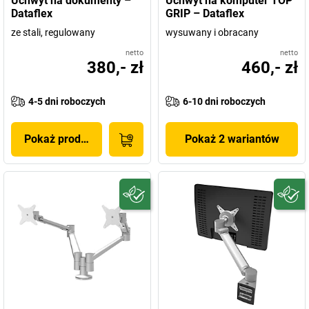
Uchwyt na dokumenty –
Uchwyt na komputer TOP
Dataflex
GRIP – Dataflex
ze stali, regulowany
wysuwany i obracany
netto
netto
380,- zł
460,- zł
4-5 dni roboczych
6-10 dni roboczych
Pokaż produkt
Pokaż 2 wariantów