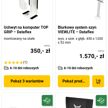
Uchwyt na komputer TOP
Biurkowy system szyn
GRIP – Dataflex
VIEWLITE – Dataflex
montowany na stałe
wys. x szer. x głęb. 450 x 1200
x 52 mm
netto
350,- zł
netto
1.570,- zł
(1)
6-10 dni roboczych
6-10 dni roboczych
Pokaż 3 wariantów
Pokaż produkt