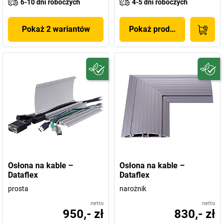
6-10 dni roboczych
4-5 dni roboczych
Pokaż 2 wariantów
Pokaż produkt
Osłona na kable –
Osłona na kable –
Dataflex
Dataflex
prosta
narożnik
netto
netto
950,- zł
830,- zł