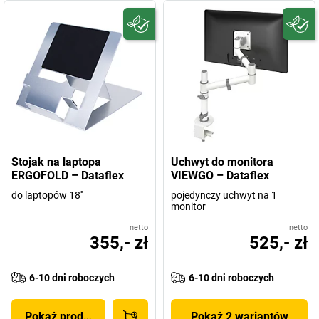
Stojak na laptopa
Uchwyt do monitora
ERGOFOLD – Dataflex
VIEWGO – Dataflex
do laptopów 18''
pojedynczy uchwyt na 1
monitor
netto
netto
355,- zł
525,- zł
6-10 dni roboczych
6-10 dni roboczych
Pokaż produkt
Pokaż 2 wariantów