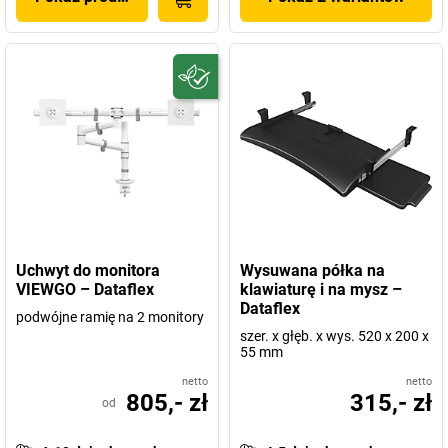
Uchwyt do monitora
Wysuwana półka na
VIEWGO – Dataflex
klawiaturę i na mysz –
Dataflex
podwójne ramię na 2 monitory
szer. x głęb. x wys. 520 x 200 x
55 mm
netto
netto
805,- zł
315,- zł
od