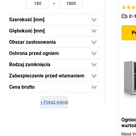
-
2–3
Szerokość [mm]
Głębokość [mm]
P
Obszar zastosowania
Ochrona przed ogniem
Rodzaj zamknięcia
Zabezpieczenie przed włamaniem
Cena brutto
+
Pokaż więcej
Ognioo
wartoś
klasa Vd