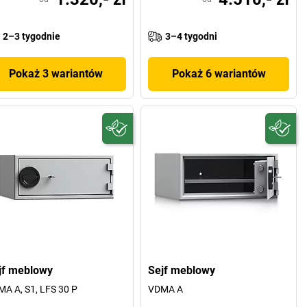
2–3 tygodnie
3–4 tygodni
Pokaż 3 wariantów
Pokaż 6 wariantów
jf meblowy
Sejf meblowy
A A, S1, LFS 30 P
VDMA A