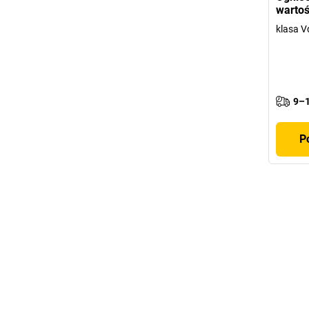
wartoś
klasa Vd
9–1
P