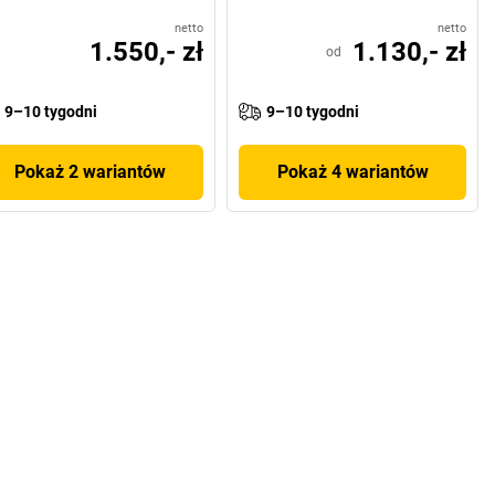
netto
netto
1.550,- zł
1.130,- zł
od
9–10 tygodni
9–10 tygodni
Pokaż 2 wariantów
Pokaż 4 wariantów