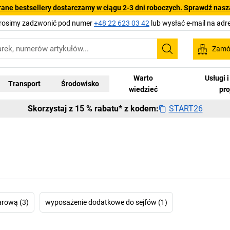
rane bestsellery dostarczamy w ciągu 2-3 dni roboczych. Sprawdź naszą
Prosimy zadzwonić pod numer
+48 22 623 03 42
lub wysłać e-mail na adr
Zamów
Szukaj
Warto
Usługi 
Transport
Środowisko
wiedzieć
pr
START26
Skorzystaj z 15 % rabatu* z kodem:
arową (3)
wyposażenie dodatkowe do sejfów (1)