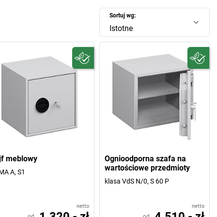
Sortuj wg:
Istotne
jf meblowy
Ognioodporna szafa na
wartościowe przedmioty
MA A, S1
klasa VdS N/0, S 60 P
netto
netto
1.320,- zł
4.510,- zł
od
od