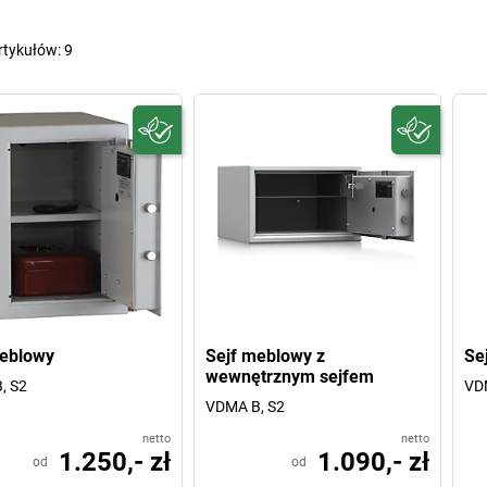
rtykułów:
9
meblowy
Sejf meblowy z
Se
wewnętrznym sejfem
, S2
VD
VDMA B, S2
netto
netto
1.250,- zł
1.090,- zł
od
od