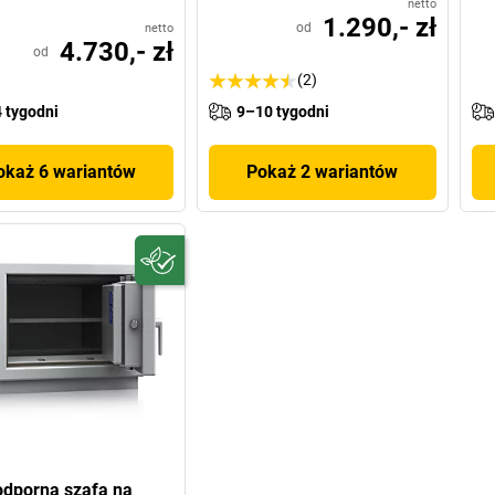
netto
1.290,- zł
od
netto
4.730,- zł
od
(2)
 tygodni
9–10 tygodni
okaż 6 wariantów
Pokaż 2 wariantów
dporna szafa na