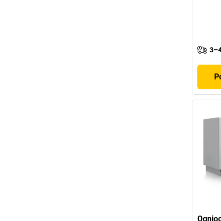
3–4
P
Ognioo