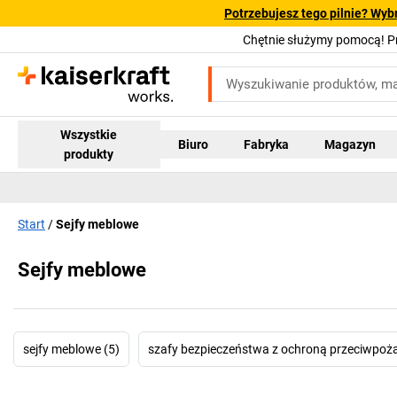
Potrzebujesz tego pilnie? Wyb
Chętnie służymy pomocą! 
Wszystkie
Biuro
Fabryka
Magazyn
produkty
Start
Sejfy meblowe
Sejfy meblowe
sejfy meblowe (5)
szafy bezpieczeństwa z ochroną przeciwpoż