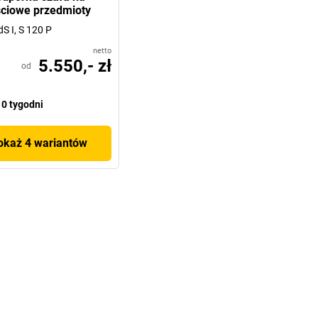
ciowe przedmioty
S I, S 120 P
netto
5.550,- zł
od
0 tygodni
okaż 4 wariantów