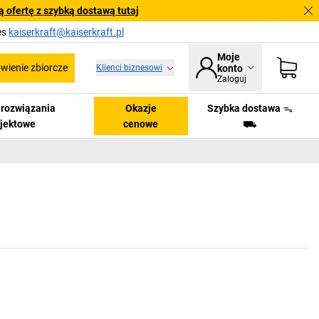
 ofertę z szybką dostawą tutaj
es
kaiserkraft@kaiserkraft.pl
Moje
ienie zbiorcze
Klienci biznesowi
konto
Zaloguj
i rozwiązania
Okazje
Szybka dostawa ᯓ
ojektowe
cenowe
⛟