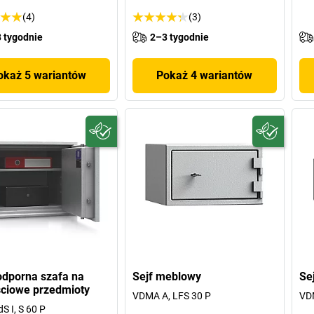
(4)
(3)
 tygodnie
2–3 tygodnie
okaż 5 wariantów
Pokaż 4 wariantów
dporna szafa na
Sejf meblowy
Se
ciowe przedmioty
VDMA A, LFS 30 P
VDM
S I, S 60 P