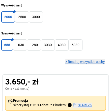
Wysokość
[
mm
]
2000
2500
3000
Szerokość
[
mm
]
655
1030
1280
3030
4030
5030
×
Resetuj wszystkie cechy
3.650,- zł
Cena /
szt.
(netto)
Promocja
Skorzystaj z 15 % rabatu* z kodem:
i
START26