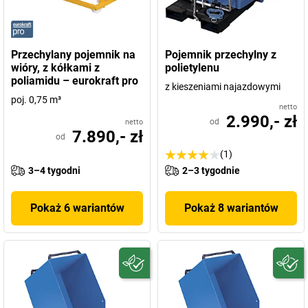
Przechylany pojemnik na
Pojemnik przechylny z
wióry, z kółkami z
polietylenu
poliamidu – eurokraft pro
z kieszeniami najazdowymi
poj. 0,75 m³
netto
2.990,- zł
od
netto
7.890,- zł
od
(1)
3–4 tygodni
2–3 tygodnie
Pokaż 6 wariantów
Pokaż 8 wariantów