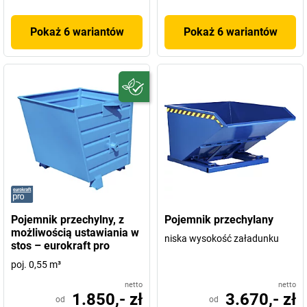
Pokaż 6 wariantów
Pokaż 6 wariantów
Pojemnik przechylny, z
Pojemnik przechylany
możliwością ustawiania w
niska wysokość załadunku
stos – eurokraft pro
poj. 0,55 m³
netto
netto
1.850,- zł
3.670,- zł
od
od