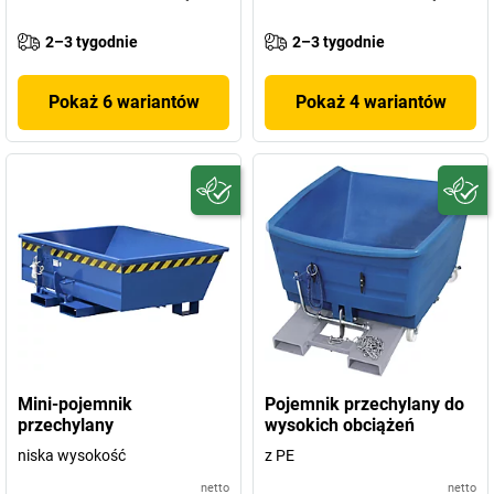
2–3 tygodnie
2–3 tygodnie
Pokaż 6 wariantów
Pokaż 4 wariantów
Mini-pojemnik
Pojemnik przechylany do
przechylany
wysokich obciążeń
niska wysokość
z PE
netto
netto