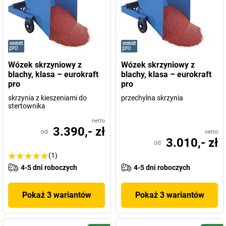
Wózek skrzyniowy z
Wózek skrzyniowy z
blachy, klasa – eurokraft
blachy, klasa – eurokraft
pro
pro
skrzynia z kieszeniami do
przechylna skrzynia
stertownika
netto
3.390,- zł
od
netto
3.010,- zł
od
(1)
4-5 dni roboczych
4-5 dni roboczych
Pokaż 3 wariantów
Pokaż 3 wariantów