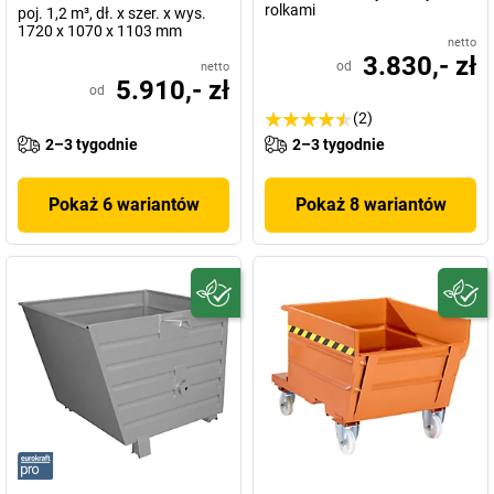
rolkami
poj. 1,2 m³, dł. x szer. x wys.
1720 x 1070 x 1103 mm
netto
3.830,- zł
od
netto
5.910,- zł
od
(2)
2–3 tygodnie
2–3 tygodnie
Pokaż 6 wariantów
Pokaż 8 wariantów