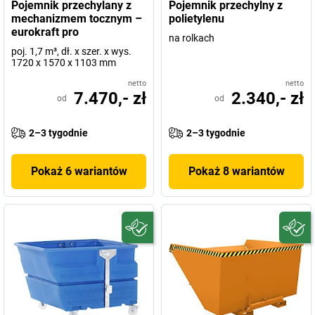
Pojemnik przechylany z
Pojemnik przechylny z
mechanizmem tocznym –
polietylenu
eurokraft pro
na rolkach
poj. 1,7 m³, dł. x szer. x wys.
1720 x 1570 x 1103 mm
netto
netto
7.470,- zł
2.340,- zł
od
od
2–3 tygodnie
2–3 tygodnie
Pokaż 6 wariantów
Pokaż 8 wariantów