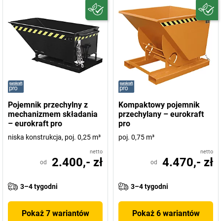
Pojemnik przechylny z
Kompaktowy pojemnik
mechanizmem składania
przechylany – eurokraft
– eurokraft pro
pro
niska konstrukcja, poj. 0,25 m³
poj. 0,75 m³
netto
netto
2.400,- zł
4.470,- zł
od
od
3–4 tygodni
3–4 tygodni
Pokaż 7 wariantów
Pokaż 6 wariantów