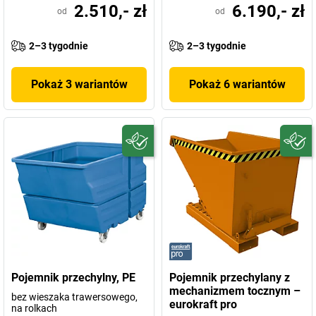
2.510,- zł
6.190,- zł
od
od
2–3 tygodnie
2–3 tygodnie
Pokaż 3 wariantów
Pokaż 6 wariantów
Pojemnik przechylny, PE
Pojemnik przechylany z
mechanizmem tocznym –
bez wieszaka trawersowego,
eurokraft pro
na rolkach