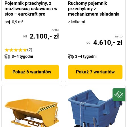
Pojemnik przechylny, z
Ruchomy pojemnik
możliwością ustawiania w
przechylany z
stos – eurokraft pro
mechanizmem składania
poj. 0,9 m³
z kółkami
netto
2.100,- zł
od
netto
4.610,- zł
od
(2)
3–4 tygodni
3–4 tygodni
Pokaż 6 wariantów
Pokaż 7 wariantów