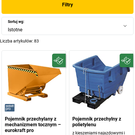
Filtry
Sortuj wg:
Istotne
Liczba artykułów:
83
Pojemnik przechylany z
Pojemnik przechylny z
mechanizmem tocznym –
polietylenu
eurokraft pro
z kieszeniami najazdowymi i