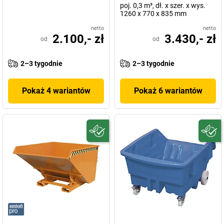
poj. 0,3 m³, dł. x szer. x wys.
1260 x 770 x 835 mm
netto
netto
2.100,- zł
3.430,- zł
od
od
2–3 tygodnie
2–3 tygodnie
Pokaż 4 wariantów
Pokaż 6 wariantów