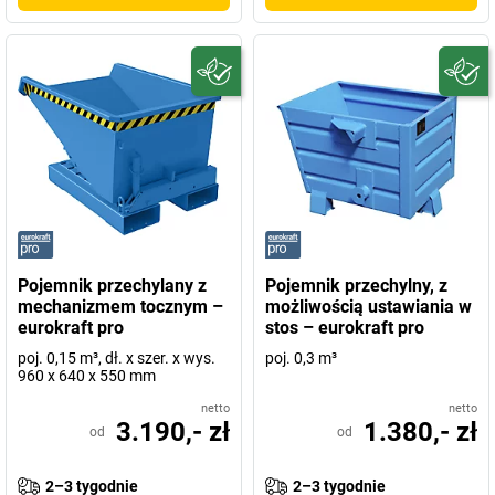
Pojemnik przechylany z
Pojemnik przechylny, z
mechanizmem tocznym –
możliwością ustawiania w
eurokraft pro
stos – eurokraft pro
poj. 0,15 m³, dł. x szer. x wys.
poj. 0,3 m³
960 x 640 x 550 mm
netto
netto
3.190,- zł
1.380,- zł
od
od
2–3 tygodnie
2–3 tygodnie