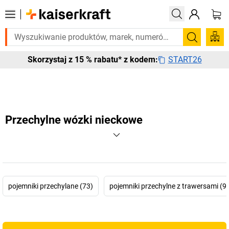
o pilnie? Wybrane bestsellery dostarczamy w ciągu 2-3 dni roboczych.
Szukaj
START26
Skorzystaj z 15 % rabatu* z kodem:
Przechylne wózki nieckowe
pojemniki przechylane (73)
pojemniki przechylne z trawersami (9)