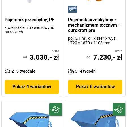
Pojemnik przechylny, PE
Pojemnik przechylany z
mechanizmem tocznym –
z wieszakiem trawersowym,
eurokraft pro
na rolkach
poj. 2,1 m³, dł. x szer. x wys.
1720 x 1870 x 1103 mm
netto
netto
3.030,- zł
7.230,- zł
od
od
2–3 tygodnie
3–4 tygodni
Pokaż 4 wariantów
Pokaż 6 wariantów