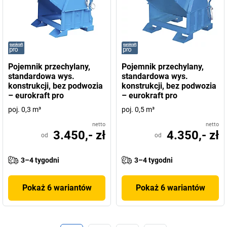
Pojemnik przechylany,
Pojemnik przechylany,
standardowa wys.
standardowa wys.
konstrukcji, bez podwozia
konstrukcji, bez podwozia
– eurokraft pro
– eurokraft pro
poj. 0,3 m³
poj. 0,5 m³
netto
netto
3.450,- zł
4.350,- zł
od
od
3–4 tygodni
3–4 tygodni
Pokaż 6 wariantów
Pokaż 6 wariantów