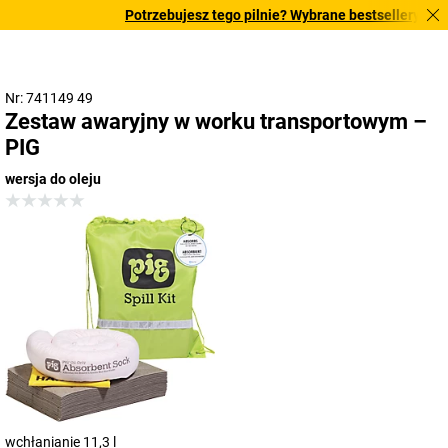
Potrzebujesz tego pilnie? Wybrane bestsellery dostar
Nr: 741149 49
Zestaw awaryjny w worku transportowym –
PIG
wersja do oleju
wchłanianie 11,3 l