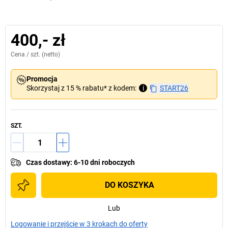
400,- zł
Cena /
szt.
(netto)
Promocja
Skorzystaj z 15 % rabatu* z kodem:
i
START26
SZT.
Czas dostawy
:
6-10 dni roboczych
DO KOSZYKA
Lub
Logowanie i przejście w 3 krokach do oferty